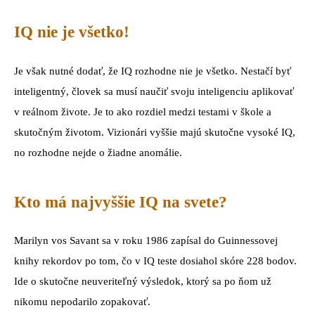
IQ nie je všetko!
Je však nutné dodať, že IQ rozhodne nie je všetko. Nestačí byť
inteligentný, človek sa musí naučiť svoju inteligenciu aplikovať
v reálnom živote. Je to ako rozdiel medzi testami v škole a
skutočným životom. Vizionári vyššie majú skutočne vysoké IQ,
no rozhodne nejde o žiadne anomálie.
Kto má najvyššie IQ na svete?
Marilyn vos Savant sa v roku 1986 zapísal do Guinnessovej
knihy rekordov po tom, čo v IQ teste dosiahol skóre 228 bodov.
Ide o skutočne neuveriteľný výsledok, ktorý sa po ňom už
nikomu nepodarilo zopakovať.