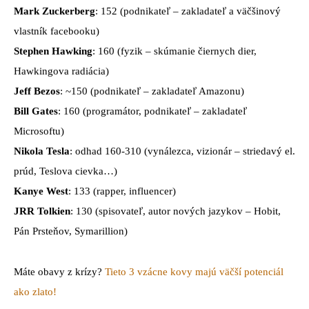
Mark Zuckerberg
: 152 (podnikateľ – zakladateľ a väčšinový
vlastník facebooku)
Stephen Hawking
: 160 (fyzik – skúmanie čiernych dier,
Hawkingova radiácia)
Jeff Bezos
: ~150 (podnikateľ – zakladateľ Amazonu)
Bill Gates
: 160 (programátor, podnikateľ – zakladateľ
Microsoftu)
Nikola Tesla
: odhad 160-310 (vynálezca, vizionár – striedavý el.
prúd, Teslova cievka…)
Kanye West
: 133 (rapper, influencer)
JRR Tolkien
: 130 (spisovateľ, autor nových jazykov – Hobit,
Pán Prsteňov, Symarillion)
Máte obavy z krízy?
Tieto 3 vzácne kovy majú väčší potenciál
ako zlato!