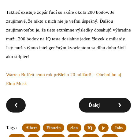
Taktiež existuje zopár ľudí so skóre okolo 200 bodov. Je
zaujímavé, že nikto z nich nie je veľmi úspešný. Ďalšou
zaujímavosťou je, že tieto extrémne výsledky dosahujú výhradne
muži. 200 bodov na IQ teste dosiahne jeden človek z miliardy.
Istý muž s týmto inteligenčným kvocientom sa dlhú dobu živil
ako striptér!
Warren Buffett tento rok prišiel o 20 miliárd! – Obehol ho aj
Elon Musk
Ďalej
Tagy:
Albert
Einstein
elon
IQ
je
Jobs