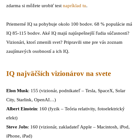
zdarma si môžete urobiť test
napríklad tu
.
Priemerné IQ sa pohybuje okolo 100 bodov. 68 % populácie má
IQ 85-115 bodov. Aké IQ majú najúspešnejší ľudia súčasnosti?
Vizionári, ktorí zmenili svet? Pripravili sme pre vás zoznam
zaujímavých osobností a ich IQ.
IQ najväčších vizionárov na svete
Elon Musk
: 155 (vizionár, podnikateľ – Tesla, SpaceX, Solar
City, Starlink, OpenAI…)
Albert Einstein
: 160 (fyzik – Teória relativity, fotoelektrický
efekt)
Steve Jobs
: 160 (vizionár, zakladateľ Apple – Macintosh, iPod,
iPhone, iPad)