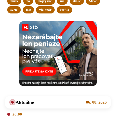
musk
na
najvyssie
nie
skore
Steve
svete
test
vizionár
vsetko
Aktuálne
06. 08. 2026
20:00