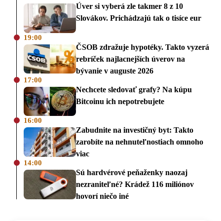
Úver si vyberá zle takmer 8 z 10
Slovákov. Prichádzajú tak o tisíce eur
19:00
ČSOB zdražuje hypotéky. Takto vyzerá
rebríček najlacnejších úverov na
bývanie v auguste 2026
17:00
Nechcete sledovať grafy? Na kúpu
Bitcoinu ich nepotrebujete
16:00
Zabudnite na investičný byt: Takto
zarobíte na nehnuteľnostiach omnoho
viac
14:00
Sú hardvérové peňaženky naozaj
nezraniteľné? Krádež 116 miliónov
hovorí niečo iné