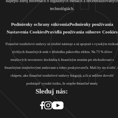
najlepší zdroj informácií o digitálnych menách a decentralizovanýc
technológiách.
Podmienky ochrany súkromia
Podmienky používania
Nastavenia Cookies
Pravidlá používania súborov Cookies
Finančné rozdielové zmluvy sú zložité nástroje a sú spojené s vysokým riziko
rýchlych finančných strát v dôsledku pákového efektu. Na 75 % účtov
retailových investorov dochádza k finančným stratám pri obchodovaní s
finančnými rozdielovými zmluvami u tohto poskytovateľa. Mali by ste zvážiť, 
chápete, ako finančné rozdielové zmluvy fungujú, a či si môžete dovoliť
podstúpiť vysoké riziko, že utrpíte finančné straty.
Sleduj nás: