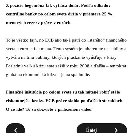
Z pozície hegemóna tak vytláča dolár. Podľa odhadov
centrálne banky po celom svete držia v priemere 25 %
menových rezerv práve v eurách.
To je všetko fajn, no ECB ako taká patrí do „starého“ finančného
sveta a euro je fiat mena. Tento systém je inherentne nestabilný a
vytvára na trhu bubliny, ktorých praskanie vyúsťuje v krízy.
Poslednú veľkú krízu sme zažili v roku 2008 a ďalšia – tentokrát
globálna ekonomická kríza – je na spadnutie.
Finančné inštitúcie po celom svete sú tak nútené robiť stále
riskantnejšie kroky. ECB práve siahla po ďalších steroidoch.
O čo ide? To sa dozviete v priloženom videu.
Ďalej