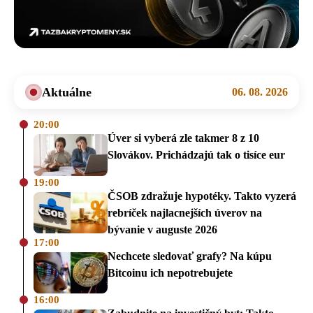
Aktuálne
06. 08. 2026
20:00
Úver si vyberá zle takmer 8 z 10
Slovákov. Prichádzajú tak o tisíce eur
19:00
ČSOB zdražuje hypotéky. Takto vyzerá
rebríček najlacnejších úverov na
bývanie v auguste 2026
17:00
Nechcete sledovať grafy? Na kúpu
Bitcoinu ich nepotrebujete
16:00