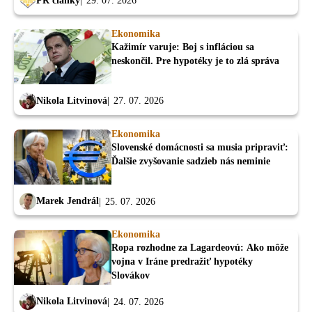
PR články
29. 07. 2026
Ekonomika
Kažimír varuje: Boj s infláciou sa
neskončil. Pre hypotéky je to zlá správa
Nikola Litvinová
27. 07. 2026
Ekonomika
Slovenské domácnosti sa musia pripraviť:
Ďalšie zvyšovanie sadzieb nás neminie
Marek Jendrál
25. 07. 2026
Ekonomika
Ropa rozhodne za Lagardeovú: Ako môže
vojna v Iráne predražiť hypotéky
Slovákov
Nikola Litvinová
24. 07. 2026