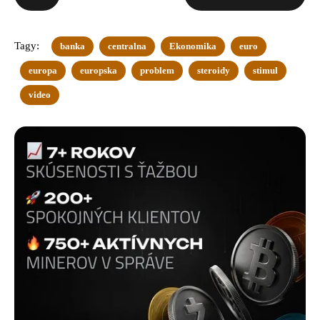
Tagy:
banka
centralna
Ekonomika
euro
europa
europska
problem
steroidy
stimul
video