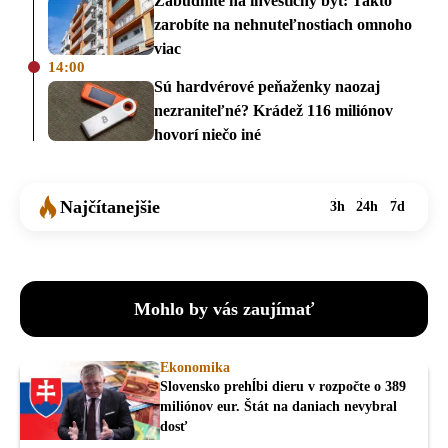
Zabudnite na investičný byt: Takto
zarobíte na nehnuteľnostiach omnoho
viac
14:00
Sú hardvérové peňaženky naozaj
nezraniteľné? Krádež 116 miliónov
hovorí niečo iné
Najčítanejšie
3h
24h
7d
Mohlo by vás zaujímať
Ekonomika
Slovensko prehĺbi dieru v rozpočte o 389
miliónov eur. Štát na daniach nevybral
dosť