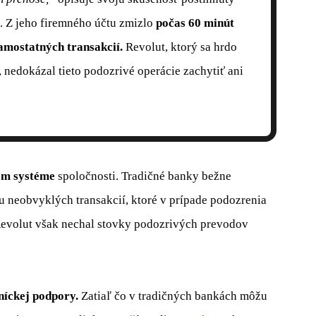
e. Z jeho firemného účtu zmizlo
počas 60 minút
amostatných transakcií.
Revolut, ktorý sa hrdo
 nedokázal tieto podozrivé operácie zachytiť ani
om systéme
spoločnosti. Tradičné banky bežne
u neobvyklých transakcií, ktoré v prípade podozrenia
 Revolut však nechal stovky podozrivých prevodov
níckej podpory.
Zatiaľ čo v tradičných bankách môžu