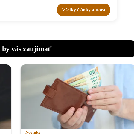
Všetky články autora
 by vás zaujímať
Novinky