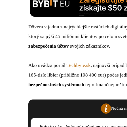
Dôvera v jednu z najrýchlejšie rastúcich digitál
ktorý sa pýši 45 miliónmi klientov po celom sve
zabezpečenia účtov
svojich zákazníkov.
Ako uvádza portál
Techbyte.sk
, najnovší prípad 
165-tisíc libier (približne 198 400 eur) počas je
bezpečnostných systémoch
tejto finančnej inštit
Nočná m
„Bolo to ako sledovať nočnú moru v priamo