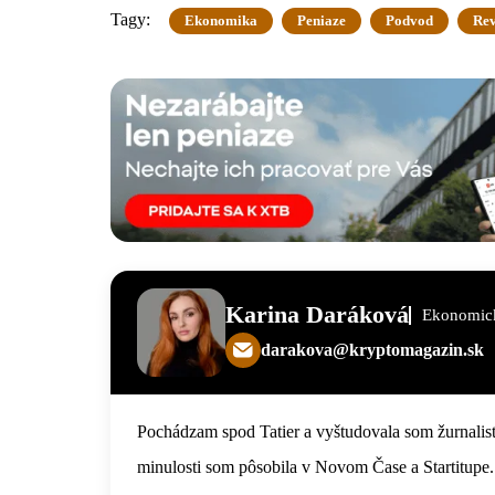
Tagy:
Ekonomika
Peniaze
Podvod
Rev
Karina Daráková
Ekonomick
darakova@kryptomagazin.sk
Pochádzam spod Tatier a vyštudovala som žurnalist
minulosti som pôsobila v Novom Čase a Startitupe.