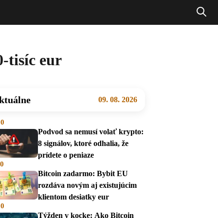
-tisíc eur
ktuálne
09. 08. 2026
00
Podvod sa nemusí volať krypto:
8 signálov, ktoré odhalia, že
prídete o peniaze
00
Bitcoin zadarmo: Bybit EU
rozdáva novým aj existujúcim
klientom desiatky eur
00
Týžden v kocke: Ako Bitcoin