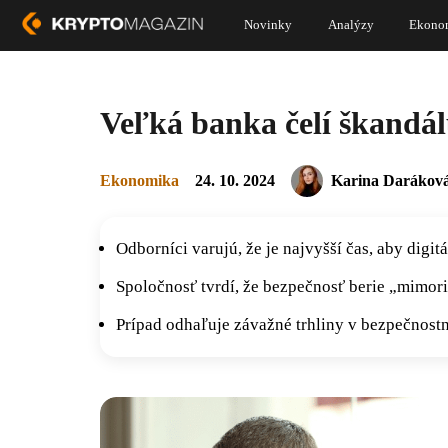
Novinky
Analýzy
Ekono
Veľká banka čelí škandálu
Ekonomika
24. 10. 2024
Karina Darákov
Odborníci varujú, že je najvyšší čas, aby digit
Spoločnosť tvrdí, že bezpečnosť berie „mimor
Prípad odhaľuje závažné trhliny v bezpečnost