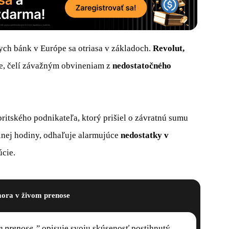
nych bánk v Európe sa otriasa v základoch.
Revolut,
te, čelí závažným obvineniam z
nedostatočného
britského podnikateľa, ktorý prišiel o závratnú sumu
dinej hodiny, odhaľuje alarmujúce
nedostatky v
úcie.
ora v živom prenose
m prenose,”
opisuje svoju skúsenosť postihnutý