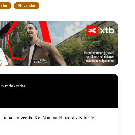
olut
Slovensko
á redaktorka
iku na Univerzite Konštantína Filozofa v Nitre. V