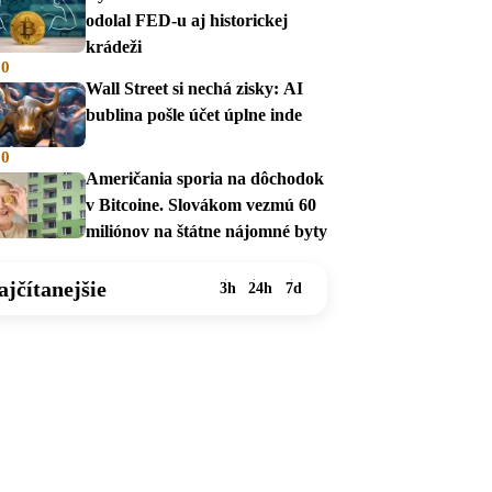
odolal FED-u aj historickej
krádeži
00
Wall Street si nechá zisky: AI
bublina pošle účet úplne inde
00
Američania sporia na dôchodok
v Bitcoine. Slovákom vezmú 60
miliónov na štátne nájomné byty
ajčítanejšie
3h
24h
7d