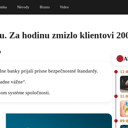
mika
Návody
Biznis
Video
. Za hodinu zmizlo klientovi 200
á
A
álne banky prijali prísne bezpečnostné štandardy.
12:
iadne vážne“.
nom systéme spoločnosti.
11:
09: