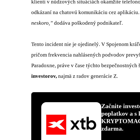
klienti v núdzových situáciách okamžite telefon
odkázaní na chatovú komunikáciu cez aplikáciu
neskoro,”
dodáva poškodený podnikateľ.
Tento incident nie je ojedinelý. V Spojenom krá
pričom frekvencia nahlásených podvodov prevyšuj
Paradoxne, práve v čase týchto bezpečnostných 
investorov,
najmä z radov generácie Z.
Začnite inves
poplatkov a s
KRYPTOMAGAZ
zdarma.