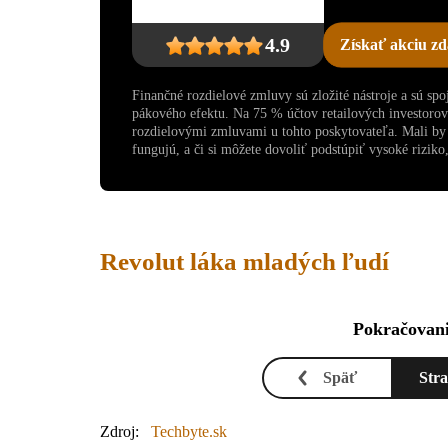
4.9
Získať akciu z
Finančné rozdielové zmluvy sú zložité nástroje a sú sp
pákového efektu. Na 75 % účtov retailových investoro
rozdielovými zmluvami u tohto poskytovateľa. Mali by s
fungujú, a či si môžete dovoliť podstúpiť vysoké riziko, 
Revolut láka mladých ľudí
Pokračovani
Späť
Str
Zdroj:
Techbyte.sk