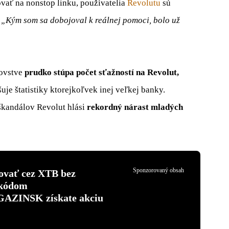
ovať na nonstop linku, používatelia
Revolutu
sú
.
„Kým som sa dobojoval k reálnej pomoci, bolo už
ľovstve
prudko stúpa počet sťažností na Revolut,
e štatistiky ktorejkoľvek inej veľkej banky.
škandálov Revolut hlási
rekordný nárast mladých
Sponzorovaný obsah
tovať cez XTB bez
 kódom
INSK získate akciu