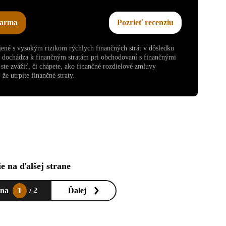
darma
Pozrieť recenziu
ojené s vysokým rizikom rýchlych finančných strát v dôsledku
v dochádza k finančným stratám pri obchodovaní s finančnými
te zvážiť, či chápete, ako finančné rozdielové zmluvy
že utrpíte finančné straty.
e na ďalšej strane
ana
1
/ 2
Ďalej