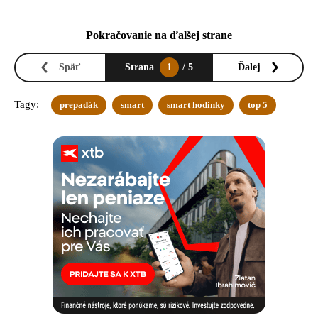
Pokračovanie na ďalšej strane
Späť
Strana
1
/ 5
Ďalej
Tagy:
prepadák
smart
smart hodinky
top 5