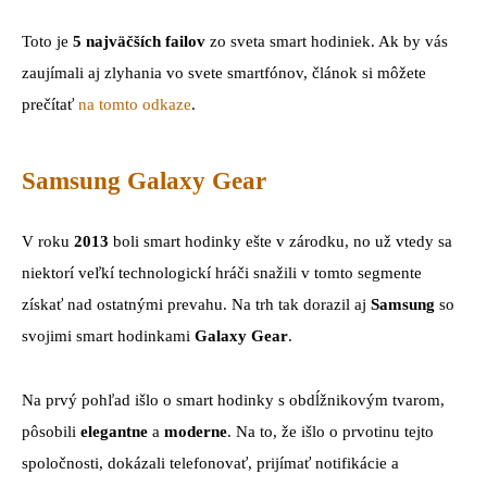
Toto je
5 najväčších failov
zo sveta smart hodiniek. Ak by vás
zaujímali aj zlyhania vo svete smartfónov, článok si môžete
prečítať
na tomto odkaze
.
Samsung Galaxy Gear
V roku
2013
boli smart hodinky ešte v zárodku, no už vtedy sa
niektorí veľkí technologickí hráči snažili v tomto segmente
získať nad ostatnými prevahu. Na trh tak dorazil aj
Samsung
so
svojimi smart hodinkami
Galaxy Gear
.
Na prvý pohľad išlo o smart hodinky s obdĺžnikovým tvarom,
pôsobili
elegantne
a
moderne
. Na to, že išlo o prvotinu tejto
spoločnosti, dokázali telefonovať, prijímať notifikácie a