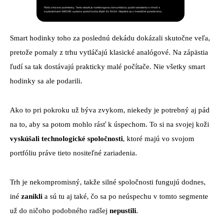
Smart hodinky toho za poslednú dekádu dokázali skutočne veľa,
pretože pomaly z trhu vytláčajú klasické analógové. Na zápästia
ľudí sa tak dostávajú prakticky malé počítače. Nie všetky smart
hodinky sa ale podarili.
Ako to pri pokroku už býva zvykom, niekedy je potrebný aj pád
na to, aby sa potom mohlo rásť k úspechom. To si na svojej koži
vyskúšali technologické spoločnosti
, ktoré majú vo svojom
portfóliu práve tieto nositeľné zariadenia.
Trh je nekompromisný, takže silné spoločnosti fungujú dodnes,
iné
zanikli
a sú tu aj také, čo sa po neúspechu v tomto segmente
už do ničoho podobného radšej
nepustili
.