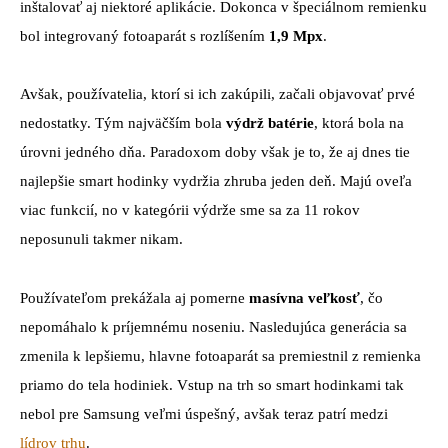
inštalovať aj niektoré aplikácie. Dokonca v špeciálnom remienku
bol integrovaný fotoaparát s rozlíšením
1,9 Mpx
.
Avšak, používatelia, ktorí si ich zakúpili, začali objavovať prvé
nedostatky. Tým najväčším bola
výdrž batérie
, ktorá bola na
úrovni jedného dňa. Paradoxom doby však je to, že aj dnes tie
najlepšie smart hodinky vydržia zhruba jeden deň. Majú oveľa
viac funkcií, no v kategórii výdrže sme sa za 11 rokov
neposunuli takmer nikam.
Používateľom prekážala aj pomerne
masívna veľkosť
, čo
nepomáhalo k príjemnému noseniu. Nasledujúca generácia sa
zmenila k lepšiemu, hlavne fotoaparát sa premiestnil z remienka
priamo do tela hodiniek. Vstup na trh so smart hodinkami tak
nebol pre Samsung veľmi úspešný, avšak teraz patrí medzi
lídrov trhu
.