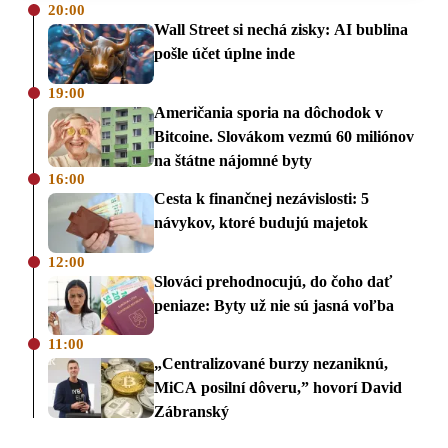
20:00
Wall Street si nechá zisky: AI bublina
pošle účet úplne inde
19:00
Američania sporia na dôchodok v
Bitcoine. Slovákom vezmú 60 miliónov
na štátne nájomné byty
16:00
Cesta k finančnej nezávislosti: 5
návykov, ktoré budujú majetok
12:00
Slováci prehodnocujú, do čoho dať
peniaze: Byty už nie sú jasná voľba
11:00
„Centralizované burzy nezaniknú,
MiCA posilní dôveru,” hovorí David
Zábranský