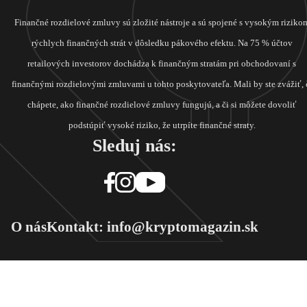
Finančné rozdielové zmluvy sú zložité nástroje a sú spojené s vysokým riziko
rýchlych finančných strát v dôsledku pákového efektu. Na 75 % účtov
retailových investorov dochádza k finančným stratám pri obchodovaní s
finančnými rozdielovými zmluvami u tohto poskytovateľa. Mali by ste zvážiť, 
chápete, ako finančné rozdielové zmluvy fungujú, a či si môžete dovoliť
podstúpiť vysoké riziko, že utrpíte finančné straty.
Sleduj nás:
O nás
Kontakt: info@kryptomagazin.sk