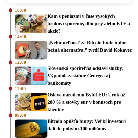
16:00
Kam s peniazmi v čase vysokých
úrokov: sporenie, dlhopisy alebo ETF a
akcie?
14:00
„Nehnuteľnosť za Bitcoin bude úplne
bežná alternatíva,” tvrdí Dávid Kokavec
12:00
Slovenská sporiteľňa odstaví služby:
Výpadok zasiahne Georgea aj
bankomaty
11:00
Oslava narodenín Bybit EU: Úrok až
200 % a stovky eur v bonusoch pre
klientov
09:00
Bitcoin opúšťa burzy: Veľkí investori
dali do pohybu 100 miliónov