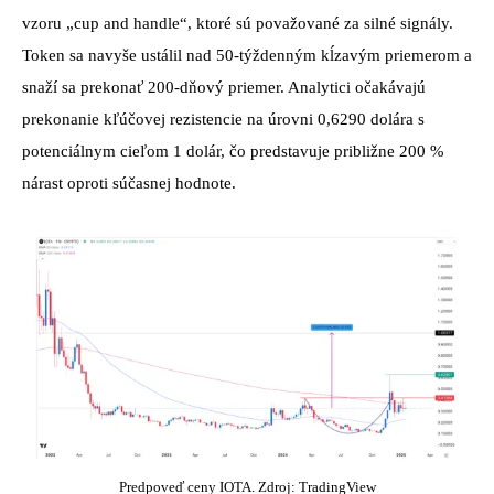
vzoru „cup and handle“, ktoré sú považované za silné signály.
Token sa navyše ustálil nad 50-týždenným kĺzavým priemerom a
snaží sa prekonať 200-dňový priemer. Analytici očakávajú
prekonanie kľúčovej rezistencie na úrovni 0,6290 dolára s
potenciálnym cieľom 1 dolár, čo predstavuje približne 200 %
nárast oproti súčasnej hodnote.
Predpoveď ceny IOTA. Zdroj: TradingView