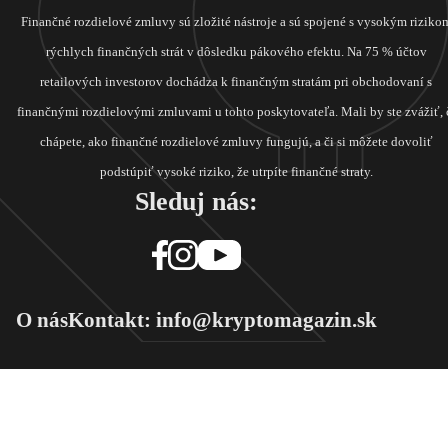
Finančné rozdielové zmluvy sú zložité nástroje a sú spojené s vysokým riziko
rýchlych finančných strát v dôsledku pákového efektu. Na 75 % účtov
retailových investorov dochádza k finančným stratám pri obchodovaní s
finančnými rozdielovými zmluvami u tohto poskytovateľa. Mali by ste zvážiť, 
chápete, ako finančné rozdielové zmluvy fungujú, a či si môžete dovoliť
podstúpiť vysoké riziko, že utrpíte finančné straty.
Sleduj nás:
O nás
Kontakt: info@kryptomagazin.sk