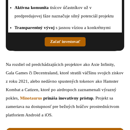
Aktívna komunita
tisícov účastníkov už v
predpredajovej fáze naznačuje silný potenciál projektu
Transparentný vývoj
s jasnou víziou a konkrétnymi
míľnikmi pre implementáciu hernej platformy
Začať investovať
Na rozdiel od predchádzajúcich projektov ako Axie Infinity,
Gala Games či Decentraland, ktoré stratili väčšinu svojich ziskov
z roku 2021, alebo nedávno spustených tokenov ako Hamster
Kombat a Catizen, ktoré po airdropoch zaznamenali výrazný
pokles,
Minotaurus
prináša inovatívny prístup
. Projekt sa
zameriava na dostupnosť pre bežných hráčov prostredníctvom
platforiem Android a iOS.