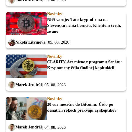
Novinky
NBS varuje: Táto kryptofirma na
Slovensku nemá licenciu. Klientom tvrdí,
že áno
Nikola Litvinová
05. 08. 2026
Novinky
CLARITY Act mizne z programu Senátu:
Kryptomeny čelia finálnej kapitulácii
Marek Jendrál
05. 08. 2026
Novinky
20 eur mesačne do Bitcoinu: Číslo po
desiatich rokoch prekvapí aj skeptikov
Marek Jendrál
04. 08. 2026