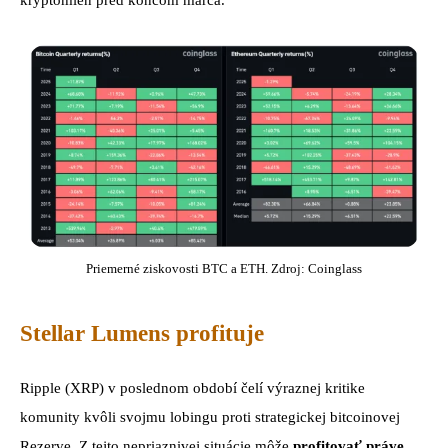
kryptomien pred koncom marca.
Priemerné ziskovosti BTC a ETH. Zdroj: Coinglass
Stellar Lumens profituje
Ripple (XRP) v poslednom období čelí výraznej kritike
komunity kvôli svojmu lobingu proti strategickej bitcoinovej
Rezerve. Z tejto nepriaznivej situácie môže
profitovať práve