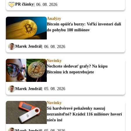
PR články
06. 08. 2026
Analýzy
Bitcoin opúšťa burzy: Veľkí investori dali
do pohybu 100 miliónov
Marek Jendrál
06. 08. 2026
Novinky
Nechcete sledovať grafy? Na kúpu
Bitcoinu ich nepotrebujete
Marek Jendrál
05. 08. 2026
Novinky
Sú hardvérové peňaženky naozaj
nezraniteľné? Krádež 116 miliónov hovorí
niečo iné
Marek Jendrál
05. 08. 2026