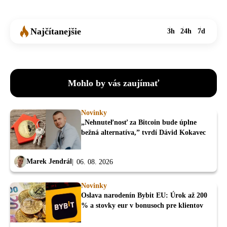
Najčítanejšie
3h
24h
7d
Mohlo by vás zaujímať
Novinky
„Nehnuteľnosť za Bitcoin bude úplne
bežná alternatíva,” tvrdí Dávid Kokavec
Marek Jendrál
06. 08. 2026
Novinky
Oslava narodenín Bybit EU: Úrok až 200
% a stovky eur v bonusoch pre klientov