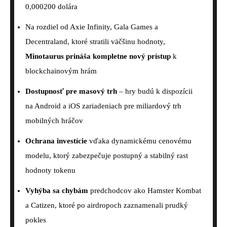
0,000200 dolára
Na rozdiel od Axie Infinity, Gala Games a
Decentraland, ktoré stratili väčšinu hodnoty,
Minotaurus prináša kompletne nový prístup
k
blockchainovým hrám
Dostupnosť pre masový trh
– hry budú k dispozícii
na Android a iOS zariadeniach pre miliardový trh
mobilných hráčov
Ochrana investície
vďaka dynamickému cenovému
modelu, ktorý zabezpečuje postupný a stabilný rast
hodnoty tokenu
Vyhýba sa chybám
predchodcov ako Hamster Kombat
a Catizen, ktoré po airdropoch zaznamenali prudký
pokles