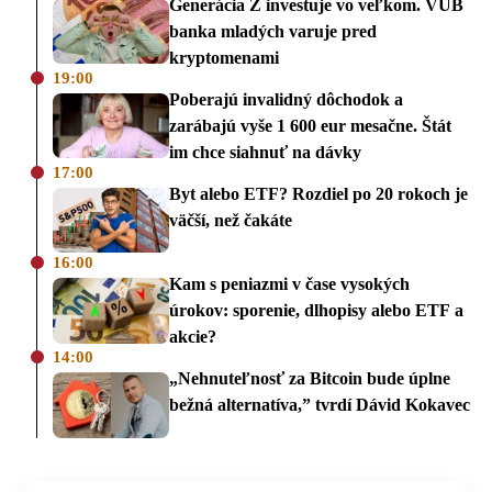
Generácia Z investuje vo veľkom. VÚB
banka mladých varuje pred
kryptomenami
19:00
Poberajú invalidný dôchodok a
zarábajú vyše 1 600 eur mesačne. Štát
im chce siahnuť na dávky
17:00
Byt alebo ETF? Rozdiel po 20 rokoch je
väčší, než čakáte
16:00
Kam s peniazmi v čase vysokých
úrokov: sporenie, dlhopisy alebo ETF a
akcie?
14:00
„Nehnuteľnosť za Bitcoin bude úplne
bežná alternatíva,” tvrdí Dávid Kokavec