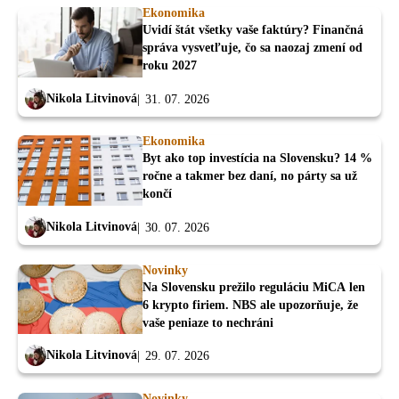
Ekonomika
Uvidí štát všetky vaše faktúry? Finančná
správa vysvetľuje, čo sa naozaj zmení od
roku 2027
Nikola Litvinová
31. 07. 2026
Ekonomika
Byt ako top investícia na Slovensku? 14 %
ročne a takmer bez daní, no párty sa už
končí
Nikola Litvinová
30. 07. 2026
Novinky
Na Slovensku prežilo reguláciu MiCA len
6 krypto firiem. NBS ale upozorňuje, že
vaše peniaze to nechráni
Nikola Litvinová
29. 07. 2026
Novinky