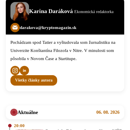
Karina Daráková
Ekonomická redaktorka
darakova@kryptomagazin.sk
Pochádzam spod Tatier a vyštudovala som žurnalistiku na
Univerzite Konštantína Filozofa v Nitre. V minulosti som
pôsobila v Novom Čase a Startitupe.
Všetky články autora
Aktuálne
06. 08. 2026
20:00