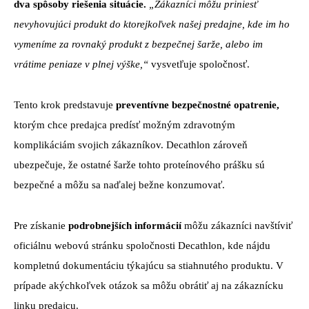
dva spôsoby riešenia situácie.
„Zákazníci môžu priniesť
nevyhovujúci produkt do ktorejkoľvek našej predajne, kde im ho
vymeníme za rovnaký produkt z bezpečnej šarže, alebo im
vrátime peniaze v plnej výške,“
vysvetľuje spoločnosť.
Tento krok predstavuje
preventívne bezpečnostné opatrenie,
ktorým chce predajca predísť možným zdravotným
komplikáciám svojich zákazníkov. Decathlon zároveň
ubezpečuje, že ostatné šarže tohto proteínového prášku sú
bezpečné a môžu sa naďalej bežne konzumovať.
Pre získanie
podrobnejších informácií
môžu zákazníci navštíviť
oficiálnu webovú stránku spoločnosti Decathlon, kde nájdu
kompletnú dokumentáciu týkajúcu sa stiahnutého produktu. V
prípade akýchkoľvek otázok sa môžu obrátiť aj na zákaznícku
linku predajcu.