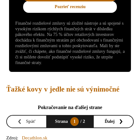
Pozrieť recenziu
Finančné rozdielové zmluvy sú zložité nástroje a sú spojené s
vysokým rizikom rýchlych finančných strát v dôsledku
pákového efektu. Na 75 % účtov retailových investorov
dochádza k finančným stratám pri obchodovaní s finančnými
rozdielovými zmluvami u tohto poskytovateľa. Mali by ste
zvážiť, či chápete, ako finančné rozdielové zmluvy fungujú, a
či si môžete dovoliť podstúpiť vysoké riziko, že utrpíte
finančné straty.
Ťažké kovy v jedle nie sú výnimočné
Pokračovanie na ďalšej strane
Späť
Strana
1
/ 2
Ďalej
Zdroj:
Decathlon.sk