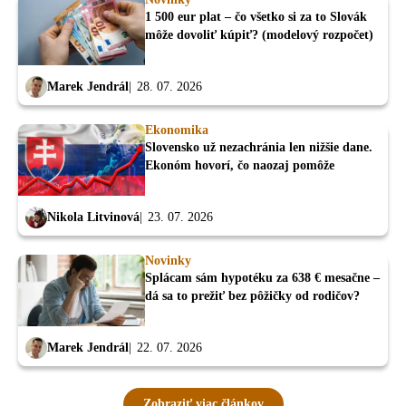
1 500 eur plat – čo všetko si za to Slovák
môže dovoliť kúpiť? (modelový rozpočet)
Marek Jendrál
28. 07. 2026
Ekonomika
Slovensko už nezachránia len nižšie dane.
Ekonóm hovorí, čo naozaj pomôže
Nikola Litvinová
23. 07. 2026
Novinky
Splácam sám hypotéku za 638 € mesačne –
dá sa to prežiť bez pôžičky od rodičov?
Marek Jendrál
22. 07. 2026
Zobraziť viac článkov