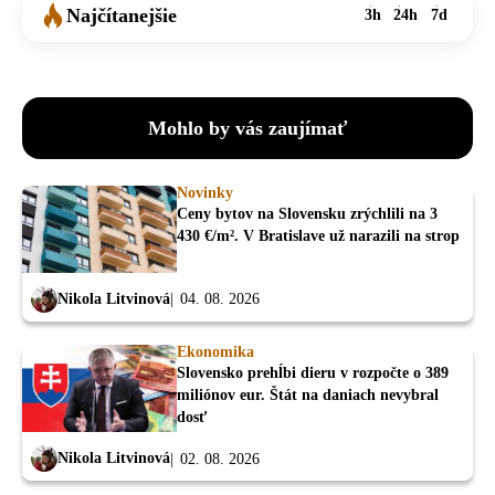
Najčítanejšie
3h
24h
7d
Mohlo by vás zaujímať
Novinky
Ceny bytov na Slovensku zrýchlili na 3
430 €/m². V Bratislave už narazili na strop
Nikola Litvinová
04. 08. 2026
Ekonomika
Slovensko prehĺbi dieru v rozpočte o 389
miliónov eur. Štát na daniach nevybral
dosť
Nikola Litvinová
02. 08. 2026