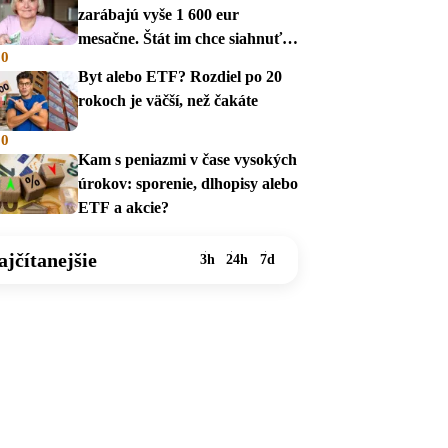
zarábajú vyše 1 600 eur
mesačne. Štát im chce siahnuť
00
na dávky
Byt alebo ETF? Rozdiel po 20
rokoch je väčší, než čakáte
00
Kam s peniazmi v čase vysokých
úrokov: sporenie, dlhopisy alebo
ETF a akcie?
ajčítanejšie
3h
24h
7d