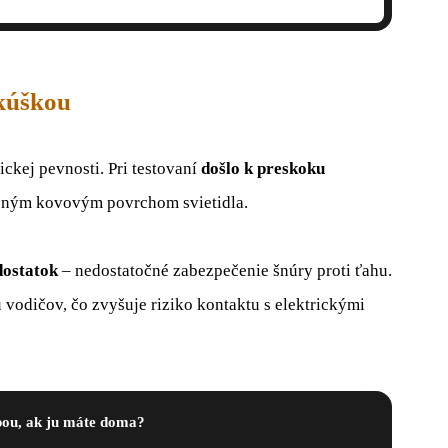
skúškou
ickej pevnosti. Pri testovaní
došlo k preskoku
upným kovovým povrchom svietidla.
dostatok
– nedostatočné zabezpečenie šnúry proti ťahu.
vodičov, čo zvyšuje riziko kontaktu s elektrickými
pou, ak ju máte doma?