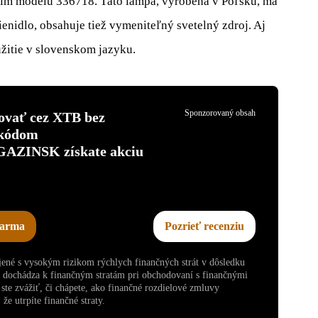
ím modelu 336718. Táto lampa, vyrobená v Poľsku, má
nidlo, obsahuje tiež vymeniteľný svetelný zdroj. Aj
užitie v slovenskom jazyku.
Sponzorovaný obsah
tovať cez XTB bez
 kódom
INSK získate akciu
darma
Pozrieť recenziu
ojené s vysokým rizikom rýchlych finančných strát v dôsledku
v dochádza k finančným stratám pri obchodovaní s finančnými
te zvážiť, či chápete, ako finančné rozdielové zmluvy
že utrpíte finančné straty.