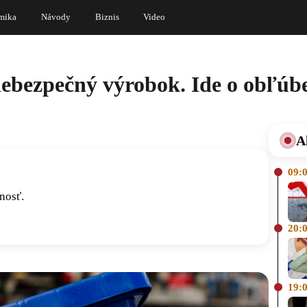
mika
Návody
Biznis
Video
nebezpečný výrobok. Ide o obľú
A
09:
nosť.
20:
19: