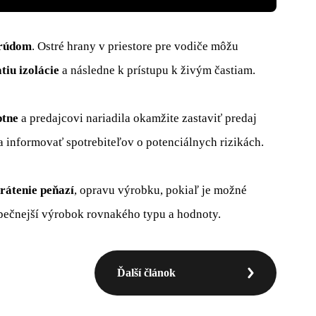
prúdom
. Ostré hrany v priestore pre vodiče môžu
tiu izolácie
a následne k prístupu k živým častiam.
ptne
a predajcovi nariadila okamžite zastaviť predaj
a informovať spotrebiteľov o potenciálnych rizikách.
rátenie peňazí
, opravu výrobku, pokiaľ je možné
zpečnejší výrobok rovnakého typu a hodnoty.
Ďalší článok