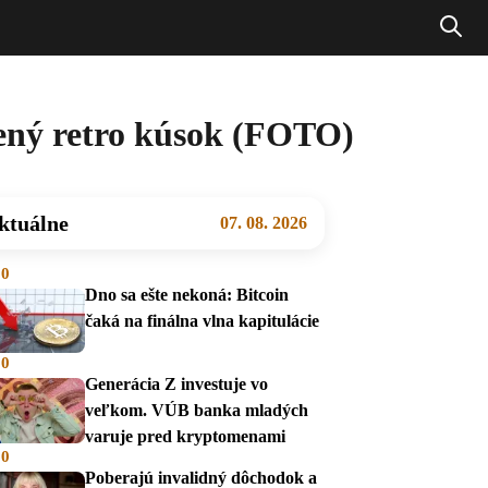
bený retro kúsok (FOTO)
ktuálne
07. 08. 2026
00
Dno sa ešte nekoná: Bitcoin
čaká na finálna vlna kapitulácie
00
Generácia Z investuje vo
veľkom. VÚB banka mladých
varuje pred kryptomenami
00
Poberajú invalidný dôchodok a