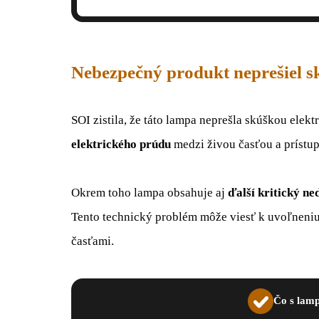
Nebezpečný produkt neprešiel 
SOI zistila, že táto lampa neprešla skúškou elektr
elektrického prúdu
medzi živou časťou a príst
Okrem toho lampa obsahuje aj
ďalší kritický ne
Tento technický problém môže viesť k uvoľneniu 
časťami.
Čo s lam