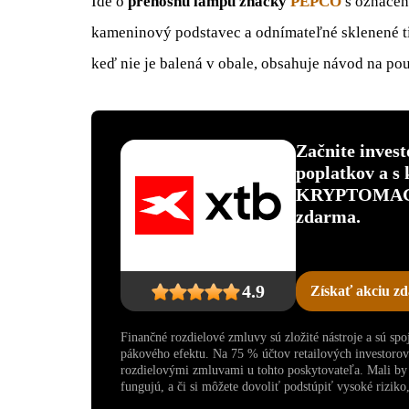
Ide o
prenosnú lampu značky
PEPCO
s označen
kameninový podstavec a odnímateľné sklenené tie
keď nie je balená v obale, obsahuje návod na po
Začnite inves
poplatkov a s
KRYPTOMAGAZ
zdarma.
4.9
Získať akciu z
Finančné rozdielové zmluvy sú zložité nástroje a sú sp
pákového efektu. Na 75 % účtov retailových investoro
rozdielovými zmluvami u tohto poskytovateľa. Mali by s
fungujú, a či si môžete dovoliť podstúpiť vysoké riziko, 