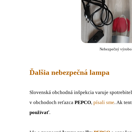
Nebezpečný výrobo
Ďalšia nebezpečná lampa
Slovenská obchodná inšpekcia varuje spotrebite
v obchodoch reťazca
PEPCO
,
písali sme
. Ak ten
používať
.