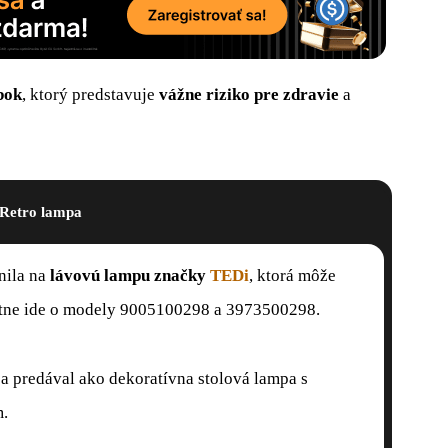
bok
, ktorý predstavuje
vážne riziko
pre zdravie
a
Retro lampa
nila na
lávovú lampu značky
TEDi
, ktorá môže
tne ide o modely 9005100298 a 3973500298.
a predával ako dekoratívna stolová lampa s
m.