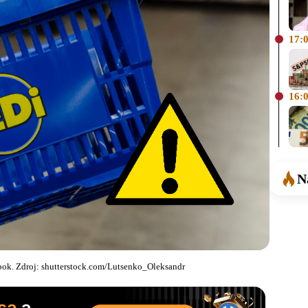
17:
16:
N
robok. Zdroj: shutterstock.com/Lutsenko_Oleksandr