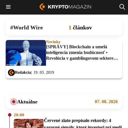
World Wire
1
článkov
Novinky
[SPRÁVY] Blockchain a umelá
inteligencia zmenia budúcnosť •
Revolúcia v gamblingovom sektore?
TronCrush prichádza na scénu
Redakcia
19. 03. 2019
Aktuálne
07. 08. 2026
20:00
Červené zlato prepísalo rekordy: 4
varovné signály, ktoré investori pri medi