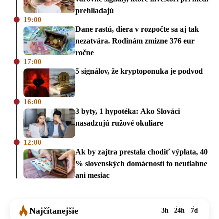
prehliadajú
19:00
Dane rastú, diera v rozpočte sa aj tak
nezatvára. Rodinám zmizne 376 eur
ročne
17:00
5 signálov, že kryptoponuka je podvod
16:00
3 byty, 1 hypotéka: Ako Slováci
nasadzujú ružové okuliare
12:00
Ak by zajtra prestala chodiť výplata, 40
% slovenských domácností to neutiahne
ani mesiac
Najčítanejšie
3h
24h
7d