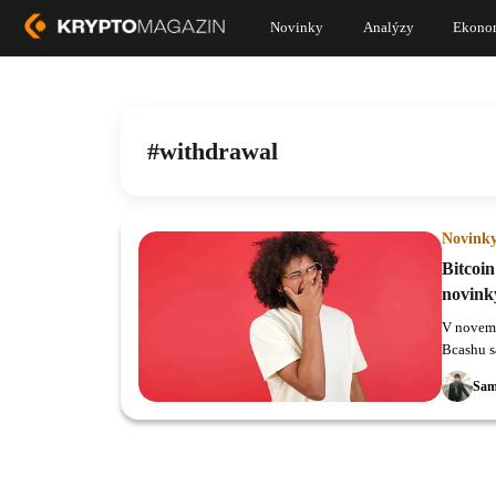
Novinky
Analýzy
Ekono
withdrawal
Novink
Bitcoin
novink
V novemb
Bcashu sa
Bitcoin.
Sam