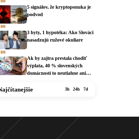
:00
5 signálov, že kryptoponuka je
podvod
:00
3 byty, 1 hypotéka: Ako Slováci
nasadzujú ružové okuliare
:00
Ak by zajtra prestala chodiť
výplata, 40 % slovenských
domácností to neutiahne ani
mesiac
Najčítanejšie
3h
24h
7d