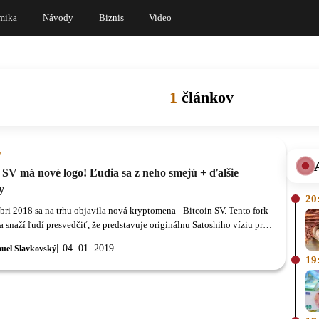
mika
Návody
Biznis
Video
1
článkov
y
 SV má nové logo! Ľudia sa z neho smejú + ďalšie
y
20
ri 2018 sa na trhu objavila nová kryptomena - Bitcoin SV. Tento fork
 snaží ľudí presvedčiť, že predstavuje originálnu Satoshiho víziu pre
04. 01. 2019
uel Slavkovský
19