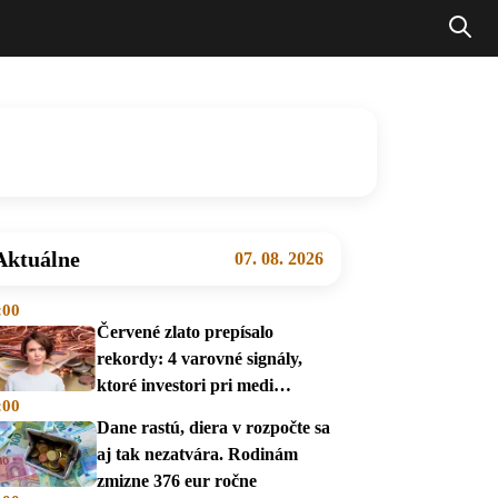
Aktuálne
07. 08. 2026
:00
Červené zlato prepísalo
rekordy: 4 varovné signály,
ktoré investori pri medi
:00
prehliadajú
Dane rastú, diera v rozpočte sa
aj tak nezatvára. Rodinám
zmizne 376 eur ročne