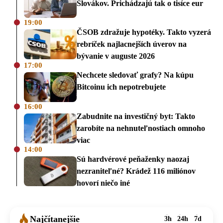
Slovákov. Prichádzajú tak o tisíce eur
19:00
ČSOB zdražuje hypotéky. Takto vyzerá
rebríček najlacnejších úverov na
bývanie v auguste 2026
17:00
Nechcete sledovať grafy? Na kúpu
Bitcoinu ich nepotrebujete
16:00
Zabudnite na investičný byt: Takto
zarobíte na nehnuteľnostiach omnoho
viac
14:00
Sú hardvérové peňaženky naozaj
nezraniteľné? Krádež 116 miliónov
hovorí niečo iné
Najčítanejšie
3h
24h
7d