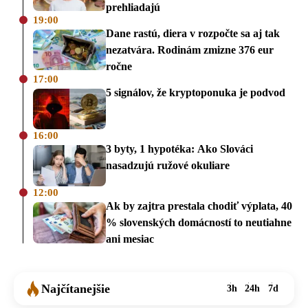
prehliadajú
19:00
Dane rastú, diera v rozpočte sa aj tak
nezatvára. Rodinám zmizne 376 eur
ročne
17:00
5 signálov, že kryptoponuka je podvod
16:00
3 byty, 1 hypotéka: Ako Slováci
nasadzujú ružové okuliare
12:00
Ak by zajtra prestala chodiť výplata, 40
% slovenských domácností to neutiahne
ani mesiac
Najčítanejšie
3h
24h
7d