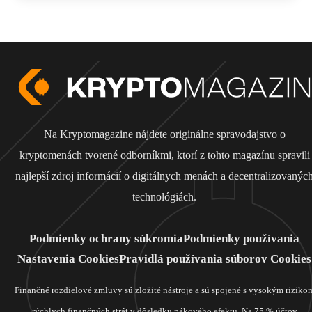
Na Kryptomagazine nájdete originálne spravodajstvo o
kryptomenách tvorené odborníkmi, ktorí z tohto magazínu spravili
najlepší zdroj informácií o digitálnych menách a decentralizovanýc
technológiách.
Podmienky ochrany súkromia
Podmienky používania
Nastavenia Cookies
Pravidlá používania súborov Cookies
Finančné rozdielové zmluvy sú zložité nástroje a sú spojené s vysokým riziko
rýchlych finančných strát v dôsledku pákového efektu. Na 75 % účtov