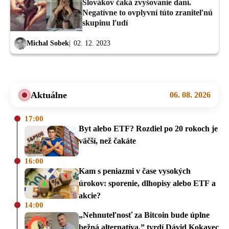
Slovákov čaká zvyšovanie daní.
Negatívne to ovplyvní túto zraniteľnú
skupinu ľudí
Michal Sobek
02. 12. 2023
Aktuálne
06. 08. 2026
17:00
Byt alebo ETF? Rozdiel po 20 rokoch je
väčší, než čakáte
16:00
Kam s peniazmi v čase vysokých
úrokov: sporenie, dlhopisy alebo ETF a
akcie?
14:00
„Nehnuteľnosť za Bitcoin bude úplne
bežná alternatíva,” tvrdí Dávid Kokavec