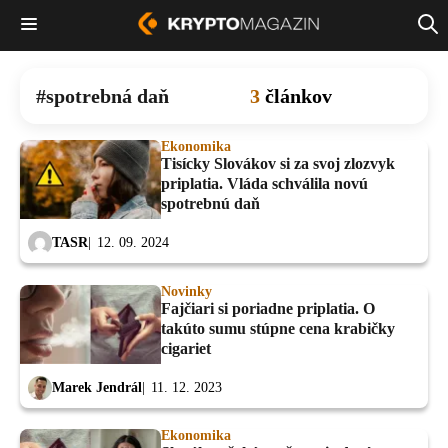
spotrebná daň
3
článkov
Ekonomika
Tisícky Slovákov si za svoj zlozvyk
priplatia. Vláda schválila novú
spotrebnú daň
TASR
12. 09. 2024
Novinky
Fajčiari si poriadne priplatia. O
takúto sumu stúpne cena krabičky
cigariet
Marek Jendrál
11. 12. 2023
Ekonomika