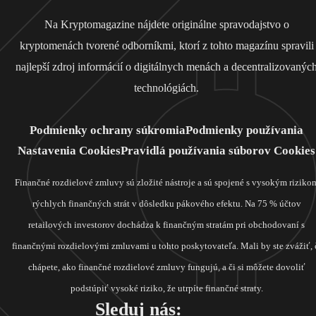
Na Kryptomagazine nájdete originálne spravodajstvo o
kryptomenách tvorené odborníkmi, ktorí z tohto magazínu spravili
najlepší zdroj informácií o digitálnych menách a decentralizovanýc
technológiách.
Podmienky ochrany súkromia
Podmienky používania
Nastavenia Cookies
Pravidlá používania súborov Cookies
Finančné rozdielové zmluvy sú zložité nástroje a sú spojené s vysokým riziko
rýchlych finančných strát v dôsledku pákového efektu. Na 75 % účtov
retailových investorov dochádza k finančným stratám pri obchodovaní s
finančnými rozdielovými zmluvami u tohto poskytovateľa. Mali by ste zvážiť, 
chápete, ako finančné rozdielové zmluvy fungujú, a či si môžete dovoliť
podstúpiť vysoké riziko, že utrpíte finančné straty.
Sleduj nás: