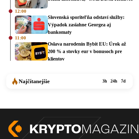
12:00
Slovenská sporiteľňa odstaví služby:
Výpadok zasiahne Georgea aj
bankomaty
11:00
Oslava narodenín Bybit EU: Úrok až
200 % a stovky eur v bonusoch pre
klientov
Najčítanejšie
3h
24h
7d