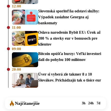
12:00
Slovenská sporiteľňa odstaví služby:
Výpadok zasiahne Georgea aj
bankomaty
11:00
Oslava narodenín Bybit EU: Úrok až
200 % a stovky eur v bonusoch pre
klientov
09:00
Bitcoin opúšťa burzy: Veľkí investori
dali do pohybu 100 miliónov
20:00
Úver si vyberá zle takmer 8 z 10
Slovákov. Prichádzajú tak o tisíce eur
Najčítanejšie
3h
24h
7d