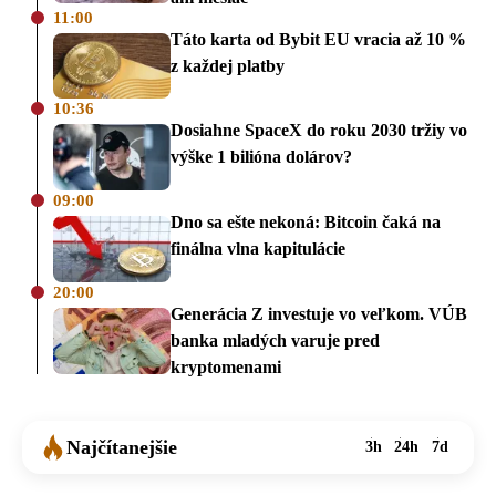
11:00
Táto karta od Bybit EU vracia až 10 %
z každej platby
10:36
Dosiahne SpaceX do roku 2030 tržiy vo
výške 1 bilióna dolárov?
09:00
Dno sa ešte nekoná: Bitcoin čaká na
finálna vlna kapitulácie
20:00
Generácia Z investuje vo veľkom. VÚB
banka mladých varuje pred
kryptomenami
Najčítanejšie
3h
24h
7d