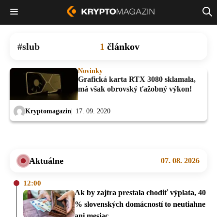
slub
1
článkov
Novinky
Grafická karta RTX 3080 sklamala,
má však obrovský ťažobný výkon!
Kryptomagazin
17. 09. 2020
Aktuálne
07. 08. 2026
12:00
Ak by zajtra prestala chodiť výplata, 40
% slovenských domácností to neutiahne
ani mesiac