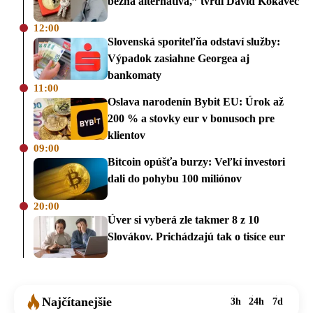
bežná alternatíva,” tvrdí Dávid Kokavec
12:00
Slovenská sporiteľňa odstaví služby:
Výpadok zasiahne Georgea aj
bankomaty
11:00
Oslava narodenín Bybit EU: Úrok až
200 % a stovky eur v bonusoch pre
klientov
09:00
Bitcoin opúšťa burzy: Veľkí investori
dali do pohybu 100 miliónov
20:00
Úver si vyberá zle takmer 8 z 10
Slovákov. Prichádzajú tak o tisíce eur
Najčítanejšie
3h
24h
7d