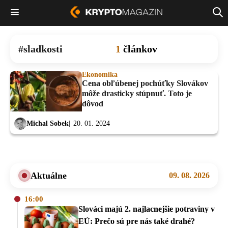
sladkosti
1
článkov
Ekonomika
Cena obľúbenej pochúťky Slovákov
môže drasticky stúpnuť. Toto je
dôvod
Michal Sobek
20. 01. 2024
Aktuálne
09. 08. 2026
16:00
Slováci majú 2. najlacnejšie potraviny v
EÚ: Prečo sú pre nás také drahé?