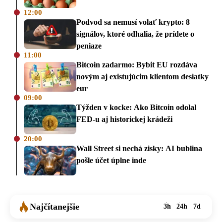
12:00
Podvod sa nemusí volať krypto: 8
signálov, ktoré odhalia, že prídete o
peniaze
11:00
Bitcoin zadarmo: Bybit EU rozdáva
novým aj existujúcim klientom desiatky
eur
09:00
Týžden v kocke: Ako Bitcoin odolal
FED-u aj historickej krádeži
20:00
Wall Street si nechá zisky: AI bublina
pošle účet úplne inde
Najčítanejšie
3h
24h
7d