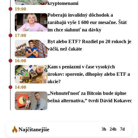
kryptomenami
19:00
Poberajú invalidný dôchodok a
zarábajú vyše 1 600 eur mesačne. Štát
im chce siahnuť na dávky
17:00
Byt alebo ETF? Rozdiel po 20 rokoch je
väčší, než čakáte
16:00
Kam s peniazmi v čase vysokých
úrokov: sporenie, dlhopisy alebo ETF a
akcie?
14:00
„Nehnuteľnosť za Bitcoin bude úplne
bežná alternatíva,” tvrdí Dávid Kokavec
Najčítanejšie
3h
24h
7d