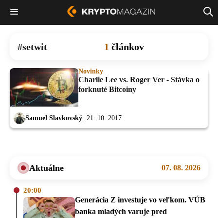
setwit
1
článkov
Novinky
Charlie Lee vs. Roger Ver - Stávka o
forknuté Bitcoiny
Samuel Slavkovský
21. 10. 2017
Aktuálne
07. 08. 2026
20:00
Generácia Z investuje vo veľkom. VÚB
banka mladých varuje pred