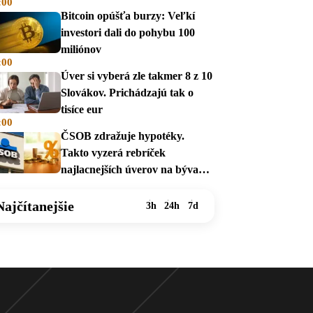
:00
Bitcoin opúšťa burzy: Veľkí
investori dali do pohybu 100
miliónov
:00
Úver si vyberá zle takmer 8 z 10
Slovákov. Prichádzajú tak o
tisíce eur
:00
ČSOB zdražuje hypotéky.
Takto vyzerá rebríček
najlacnejších úverov na bývanie
v auguste 2026
Najčítanejšie
3h
24h
7d