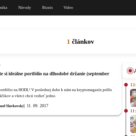
mika
Návody
Biznis
Video
1
článkov
y
e si ideálne portfólio na dlhodobé držanie (september
12
portfólio na HODL! V poslednej dobe k nám na kryptomagazín prišlo
áčikov a všetci chcú vedieť jedno.
11. 09. 2017
uel Slavkovský
11