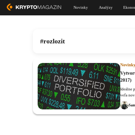
Novinky
Analýzy
Ekono
rozlozit
Novink
Vytvort
2017)
Ideálne 
veľa nov
Sam