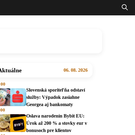
Aktuálne
06. 08. 2026
:00
Slovenská sporiteľňa odstaví
služby: Výpadok zasiahne
Georgea aj bankomaty
:00
Oslava narodenín Bybit EU:
Úrok až 200 % a stovky eur v
bonusoch pre klientov