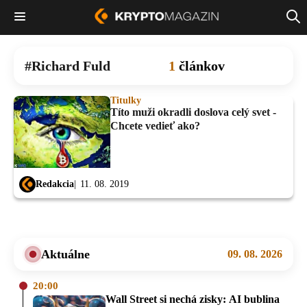
Richard Fuld
1
článkov
Titulky
Títo muži okradli doslova celý svet -
Chcete vedieť ako?
Redakcia
11. 08. 2019
Aktuálne
09. 08. 2026
20:00
Wall Street si nechá zisky: AI bublina