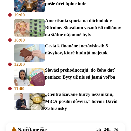
pošle účet úplne inde
19:00
Američania sporia na dôchodok v
Bitcoine. Slovákom vezmú 60 miliónov
na štátne nájomné byty
16:00
Cesta k finančnej nezávislosti: 5
návykov, ktoré budujú majetok
12:00
Slováci prehodnocujú, do čoho dať
peniaze: Byty už nie sú jasná voľba
11:00
„Centralizované burzy nezaniknú,
MiCA posilní dôveru,” hovorí David
Zábranský
Najčítanejšie
3h
24h
7d