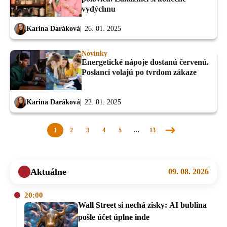
vydýchnu
Karina Daráková
26. 01. 2025
Novinky
Energetické nápoje dostanú červenú.
Poslanci volajú po tvrdom zákaze
Karina Daráková
22. 01. 2025
1
2
3
4
5
…
13
Nasledujúca
stránka
Aktuálne
09. 08. 2026
20:00
Wall Street si nechá zisky: AI bublina
pošle účet úplne inde