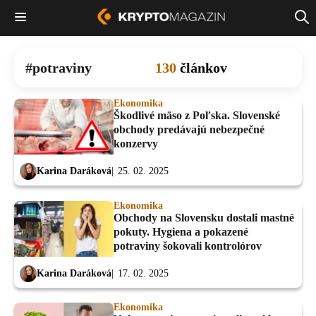
potraviny
130
článkov
Ekonomika
Škodlivé mäso z Poľska. Slovenské
obchody predávajú nebezpečné
konzervy
Karina Daráková
25. 02. 2025
Ekonomika
Obchody na Slovensku dostali mastné
pokuty. Hygiena a pokazené
potraviny šokovali kontrolórov
Karina Daráková
17. 02. 2025
Ekonomika