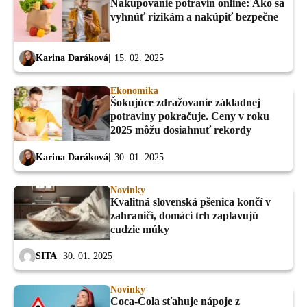
Nakupovanie potravín online: Ako sa
vyhnúť rizikám a nakúpiť bezpečne
Karina Daráková
15. 02. 2025
Ekonomika
Šokujúce zdražovanie základnej
potraviny pokračuje. Ceny v roku
2025 môžu dosiahnuť rekordy
Karina Daráková
30. 01. 2025
Novinky
Kvalitná slovenská pšenica končí v
zahraničí, domáci trh zaplavujú
cudzie múky
SITA
30. 01. 2025
Novinky
Coca-Cola sťahuje nápoje z