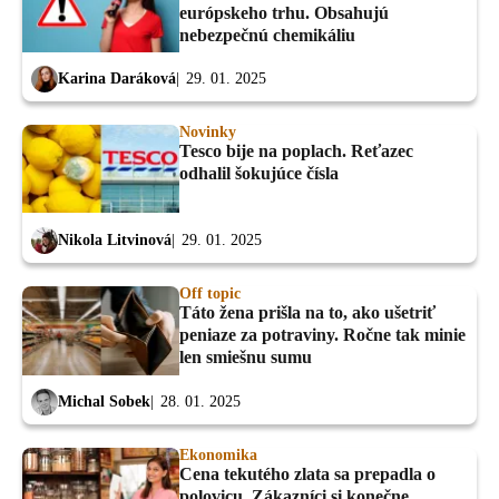
európskeho trhu. Obsahujú
nebezpečnú chemikáliu
Karina Daráková
29. 01. 2025
Novinky
Tesco bije na poplach. Reťazec
odhalil šokujúce čísla
Nikola Litvinová
29. 01. 2025
Off topic
Táto žena prišla na to, ako ušetriť
peniaze za potraviny. Ročne tak minie
len smiešnu sumu
Michal Sobek
28. 01. 2025
Ekonomika
Cena tekutého zlata sa prepadla o
polovicu. Zákazníci si konečne