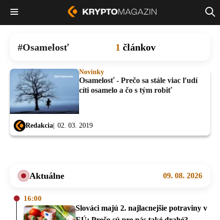
Osamelosť
1
článkov
Novinky
Osamelosť - Prečo sa stále viac ľudí
cíti osamelo a čo s tým robiť
Redakcia
02. 03. 2019
Aktuálne
09. 08. 2026
16:00
Slováci majú 2. najlacnejšie potraviny v
EÚ: Prečo sú pre nás také drahé?