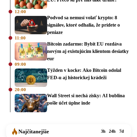
12:00
Podvod sa nemusí volať krypto: 8
signálov, ktoré odhalia, že prídete o
peniaze
11:00
Bitcoin zadarmo: Bybit EU rozdáva
novým aj existujúcim klientom desiatky
eur
09:00
Týžden v kocke: Ako Bitcoin odolal
FED-u aj historickej krádeži
20:00
Wall Street si nechá zisky: AI bublina
pošle účet úplne inde
Najčítanejšie
3h
24h
7d