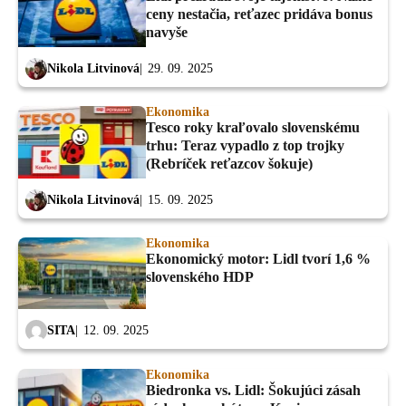
ceny nestačia, reťazec pridáva bonus
navyše
Nikola Litvinová
29. 09. 2025
Ekonomika
Tesco roky kraľovalo slovenskému
trhu: Teraz vypadlo z top trojky
(Rebríček reťazcov šokuje)
Nikola Litvinová
15. 09. 2025
Ekonomika
Ekonomický motor: Lidl tvorí 1,6 %
slovenského HDP
SITA
12. 09. 2025
Ekonomika
Biedronka vs. Lidl: Šokujúci zásah