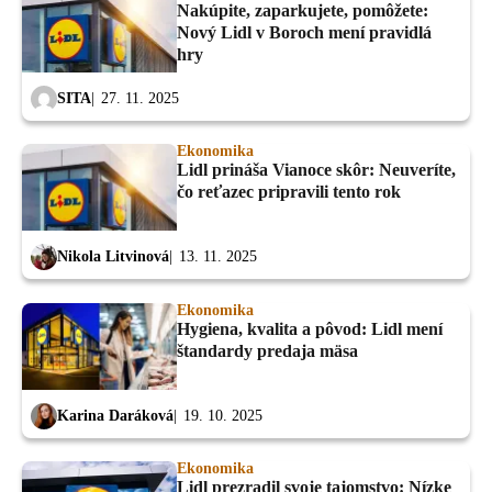
Nakúpite, zaparkujete, pomôžete:
Nový Lidl v Boroch mení pravidlá
hry
SITA
27. 11. 2025
Ekonomika
Lidl prináša Vianoce skôr: Neuveríte,
čo reťazec pripravili tento rok
Nikola Litvinová
13. 11. 2025
Ekonomika
Hygiena, kvalita a pôvod: Lidl mení
štandardy predaja mäsa
Karina Daráková
19. 10. 2025
Ekonomika
Lidl prezradil svoje tajomstvo: Nízke