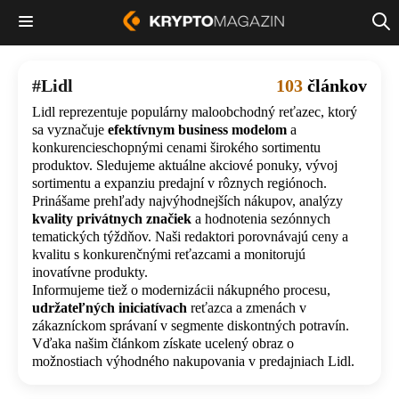
Lidl
103
článkov
Lidl reprezentuje populárny maloobchodný reťazec, ktorý
sa vyznačuje
efektívnym business modelom
a
konkurencieschopnými cenami širokého sortimentu
produktov. Sledujeme aktuálne akciové ponuky, vývoj
sortimentu a expanziu predajní v rôznych regiónoch.
Prinášame prehľady najvýhodnejších nákupov, analýzy
kvality privátnych značiek
a hodnotenia sezónnych
tematických týždňov. Naši redaktori porovnávajú ceny a
kvalitu s konkurenčnými reťazcami a monitorujú
inovatívne produkty.
Informujeme tiež o modernizácii nákupného procesu,
udržateľných iniciatívach
reťazca a zmenách v
zákazníckom správaní v segmente diskontných potravín.
Vďaka našim článkom získate ucelený obraz o
možnostiach výhodného nakupovania v predajniach Lidl.