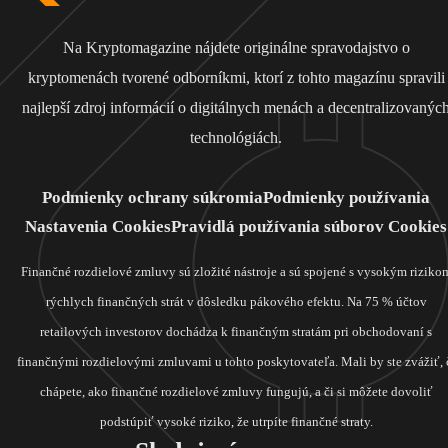
Na Kryptomagazine nájdete originálne spravodajstvo o
kryptomenách tvorené odborníkmi, ktorí z tohto magazínu spravili
najlepší zdroj informácií o digitálnych menách a decentralizovanýc
technológiách.
Podmienky ochrany súkromia
Podmienky používania
Nastavenia Cookies
Pravidlá používania súborov Cookies
Finančné rozdielové zmluvy sú zložité nástroje a sú spojené s vysokým riziko
rýchlych finančných strát v dôsledku pákového efektu. Na 75 % účtov
retailových investorov dochádza k finančným stratám pri obchodovaní s
finančnými rozdielovými zmluvami u tohto poskytovateľa. Mali by ste zvážiť, 
chápete, ako finančné rozdielové zmluvy fungujú, a či si môžete dovoliť
podstúpiť vysoké riziko, že utrpíte finančné straty.