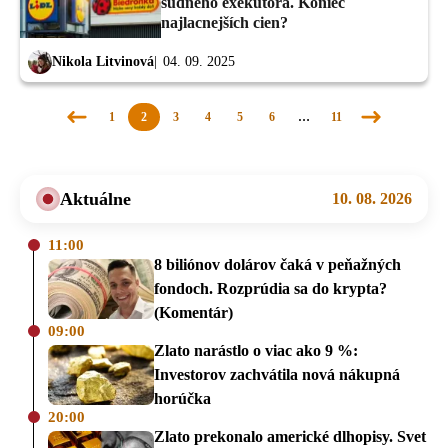
súdneho exekútora. Koniec
najlacnejších cien?
Nikola Litvinová
04. 09. 2025
1
2
3
4
5
6
…
11
Predchádzajúca
Nasledujúca
stránka
stránka
Aktuálne
10. 08. 2026
11:00
8 biliónov dolárov čaká v peňažných
fondoch. Rozprúdia sa do krypta?
(Komentár)
09:00
Zlato narástlo o viac ako 9 %:
Investorov zachvátila nová nákupná
horúčka
20:00
Zlato prekonalo americké dlhopisy. Svet