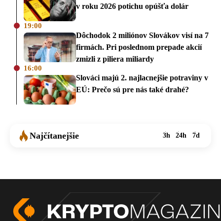
v roku 2026 potichu opúšťa dolár
19:00
Dôchodok 2 miliónov Slovákov visí na 7
firmách. Pri poslednom prepade akcií
zmizli z piliera miliardy
16:00
Slováci majú 2. najlacnejšie potraviny v
EÚ: Prečo sú pre nás také drahé?
Najčítanejšie
3h
24h
7d