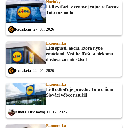
Novinky
Lidl zvíťazil v cenovej vojne reťazcov.
Toto rozhodlo
Redakcia
27. 01. 2026
Ekonomika
Lidl spustil akciu, ktorá hýbe
emóciami: Vrátite fľašu a niekomu
doslova zmeníte život
Redakcia
22. 01. 2026
Ekonomika
Lidl odhaľuje pravdu: Toto o ňom
Slováci vôbec netušili
Nikola Litvinová
11. 12. 2025
Ekonomika