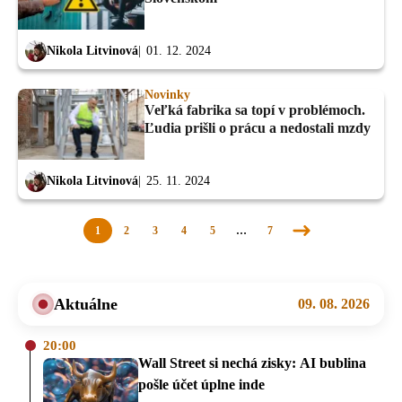
Nikola Litvinová
01. 12. 2024
Novinky
Veľká fabrika sa topí v problémoch.
Ľudia prišli o prácu a nedostali mzdy
Nikola Litvinová
25. 11. 2024
1
2
3
4
5
…
7
Nasledujúca
stránka
Aktuálne
09. 08. 2026
20:00
Wall Street si nechá zisky: AI bublina
pošle účet úplne inde