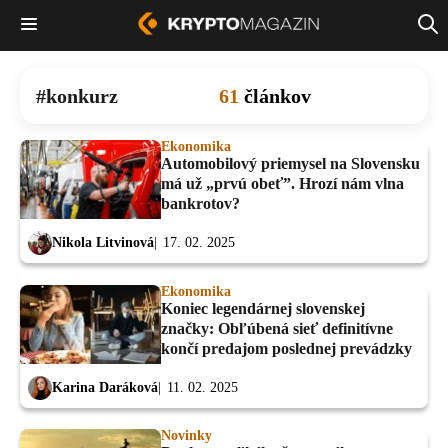
konkurz
61
článkov
Ekonomika
Automobilový priemysel na Slovensku
má už „prvú obeť”. Hrozí nám vlna
bankrotov?
Nikola Litvinová
17. 02. 2025
Ekonomika
Koniec legendárnej slovenskej
značky: Obľúbená sieť definitívne
končí predajom poslednej prevádzky
Karina Daráková
11. 02. 2025
Novinky