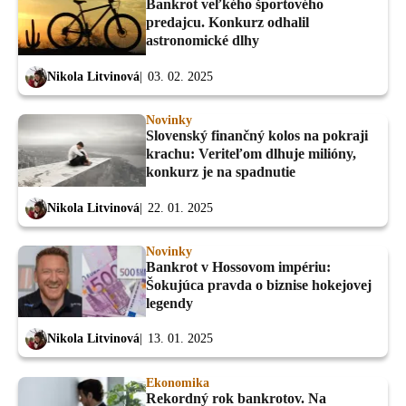
Bankrot veľkého športového
predajcu. Konkurz odhalil
astronomické dlhy
Nikola Litvinová
03. 02. 2025
Novinky
Slovenský finančný kolos na pokraji
krachu: Veriteľom dlhuje milióny,
konkurz je na spadnutie
Nikola Litvinová
22. 01. 2025
Novinky
Bankrot v Hossovom impériu:
Šokujúca pravda o biznise hokejovej
legendy
Nikola Litvinová
13. 01. 2025
Ekonomika
Rekordný rok bankrotov. Na