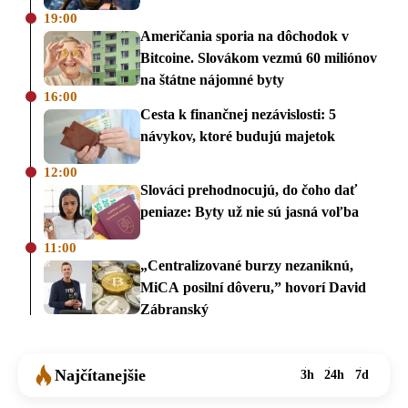
19:00
Američania sporia na dôchodok v
Bitcoine. Slovákom vezmú 60 miliónov
na štátne nájomné byty
16:00
Cesta k finančnej nezávislosti: 5
návykov, ktoré budujú majetok
12:00
Slováci prehodnocujú, do čoho dať
peniaze: Byty už nie sú jasná voľba
11:00
„Centralizované burzy nezaniknú,
MiCA posilní dôveru,” hovorí David
Zábranský
Najčítanejšie
3h
24h
7d