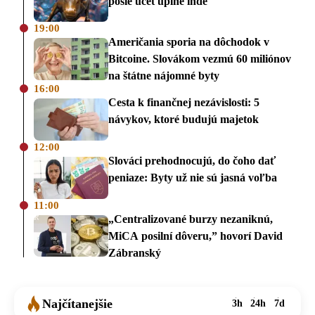
pošle účet úplne inde
19:00
Američania sporia na dôchodok v
Bitcoine. Slovákom vezmú 60 miliónov
na štátne nájomné byty
16:00
Cesta k finančnej nezávislosti: 5
návykov, ktoré budujú majetok
12:00
Slováci prehodnocujú, do čoho dať
peniaze: Byty už nie sú jasná voľba
11:00
„Centralizované burzy nezaniknú,
MiCA posilní dôveru,” hovorí David
Zábranský
Najčítanejšie
3h
24h
7d