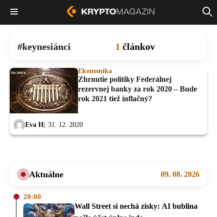
keynesiánci
1
článkov
Ekonomika
Zhrnutie politiky Federálnej
rezervnej banky za rok 2020 – Bude
rok 2021 tiež inflačný?
Eva H
31. 12. 2020
Aktuálne
09. 08. 2026
20:00
Wall Street si nechá zisky: AI bublina