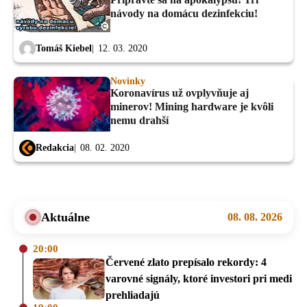
návody na domácu dezinfekciu!
Tomáš Kiebel
12. 03. 2020
Novinky
Koronavírus už ovplyvňuje aj
minerov! Mining hardware je kvôli
nemu drahší
Redakcia
08. 02. 2020
Aktuálne
08. 08. 2026
20:00
Červené zlato prepísalo rekordy: 4
varovné signály, ktoré investori pri medi
prehliadajú