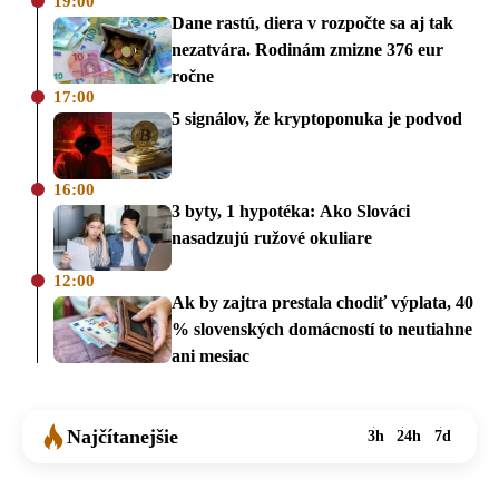
19:00
Dane rastú, diera v rozpočte sa aj tak
nezatvára. Rodinám zmizne 376 eur
ročne
17:00
5 signálov, že kryptoponuka je podvod
16:00
3 byty, 1 hypotéka: Ako Slováci
nasadzujú ružové okuliare
12:00
Ak by zajtra prestala chodiť výplata, 40
% slovenských domácností to neutiahne
ani mesiac
Najčítanejšie
3h
24h
7d