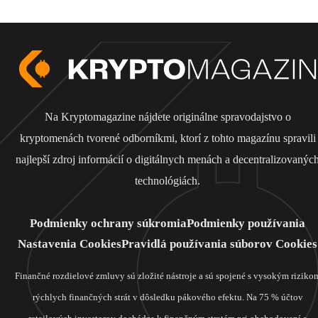
Na Kryptomagazine nájdete originálne spravodajstvo o
kryptomenách tvorené odborníkmi, ktorí z tohto magazínu spravili
najlepší zdroj informácií o digitálnych menách a decentralizovanýc
technológiách.
Podmienky ochrany súkromia
Podmienky používania
Nastavenia Cookies
Pravidlá používania súborov Cookies
Finančné rozdielové zmluvy sú zložité nástroje a sú spojené s vysokým riziko
rýchlych finančných strát v dôsledku pákového efektu. Na 75 % účtov