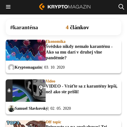
karanténa
4
článkov
Ekonomika
Švédsko nikdy nemalo karanténu -
Ako sa mu darí v druhej vlne
pandémie?
Kryptomagazin
03. 10. 2020
Video
VIDEO - Vráťte sa z karantény lepší,
než ako ste prišli!
Samuel Slavkovský
02. 05. 2020
Off topic
Pripravte sa na apokalypsu! Tri