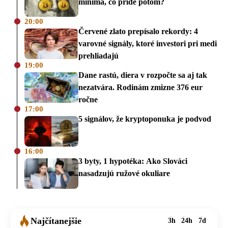
minimá, čo príde potom?
20:00
Červené zlato prepísalo rekordy: 4
varovné signály, ktoré investori pri medi
prehliadajú
19:00
Dane rastú, diera v rozpočte sa aj tak
nezatvára. Rodinám zmizne 376 eur
ročne
17:00
5 signálov, že kryptoponuka je podvod
16:00
3 byty, 1 hypotéka: Ako Slováci
nasadzujú ružové okuliare
Najčítanejšie
3h
24h
7d