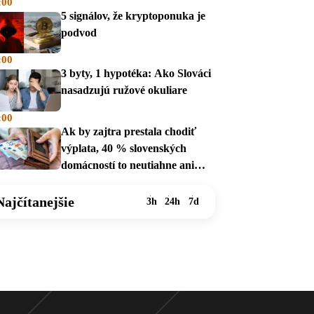
:00
5 signálov, že kryptoponuka je
podvod
:00
3 byty, 1 hypotéka: Ako Slováci
nasadzujú ružové okuliare
:00
Ak by zajtra prestala chodiť
výplata, 40 % slovenských
domácností to neutiahne ani
mesiac
Najčítanejšie
3h
24h
7d