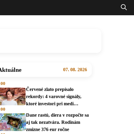
Aktuálne
07. 08. 2026
:00
Červené zlato prepísalo
rekordy: 4 varovné signály,
ktoré investori pri medi
:00
prehliadajú
Dane rastú, diera v rozpočte sa
aj tak nezatvára. Rodinám
zmizne 376 eur ročne