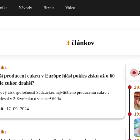
mika
Návody
Biznis
Video
3
článkov
ika
í producent cukru v Európe hlási pokles zisku až o 60
e cukor drahší?
20
ový zisk spoločnosti Südzucker, najväčšieho producenta cukru v
lesol v 2. štvrťroku o viac než 60 %.
17. 09. 2024
SR
19
ika