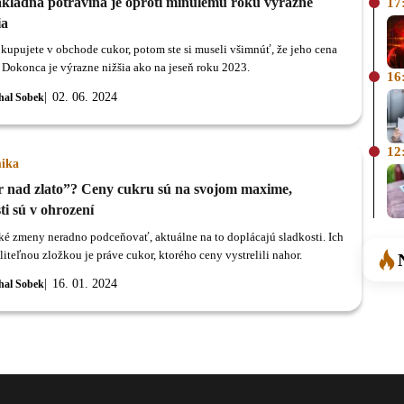
ákladná potravina je oproti minulému roku výrazne
17
ia
 kupujete v obchode cukor, potom ste si museli všimnúť, že jeho cena
. Dokonca je výrazne nižšia ako na jeseň roku 2023.
16
02. 06. 2024
hal Sobek
12
ika
 nad zlato”? Ceny cukru sú na svojom maxime,
ti sú v ohrození
ké zmeny neradno podceňovať, aktuálne na to doplácajú sladkosti. Ich
iteľnou zložkou je práve cukor, ktorého ceny vystrelili nahor.
16. 01. 2024
hal Sobek