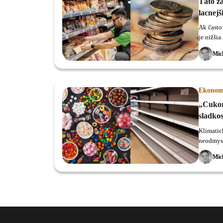
Táto z
lacnejš
Ak často
je nižšia
Mic
Ekonom
„Cukor
sladkos
Klimatic
neodmysl
Mic