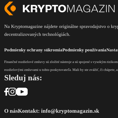
Na Kryptomagazine nájdete originálne spravodajstvo o kryp
decentralizovaných technológiách.
Podmienky ochrany súkromia
Podmienky používania
Nasta
Finančné rozdielové zmluvy sú zložité nástroje a sú spojené s vysokým riziko
rozdielovými zmluvami u tohto poskytovateľa. Mali by ste zvážiť, či chápete, ak
Sleduj nás:
O nás
Kontakt: info@kryptomagazin.sk