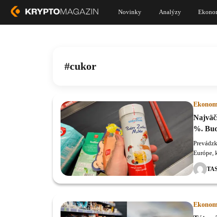
Novinky
Analýzy
Ekono
cukor
Ekonom
Najväčš
%. Bud
Prevádzk
Európe, k
TA
Ekonom