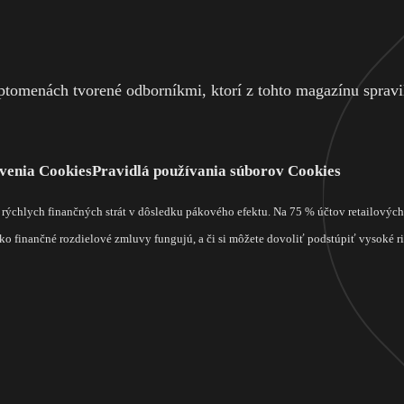
tomenách tvorené odborníkmi, ktorí z tohto magazínu spravili
venia Cookies
Pravidlá používania súborov Cookies
m rýchlych finančných strát v dôsledku pákového efektu. Na 75 % účtov retailový
o finančné rozdielové zmluvy fungujú, a či si môžete dovoliť podstúpiť vysoké rizi