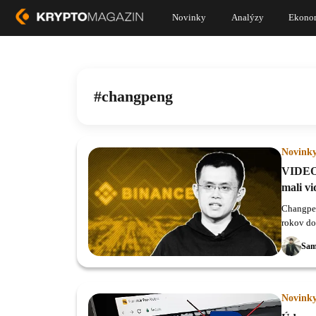
Novinky
Analýzy
Ekono
changpeng
Novink
VIDEO 
mali vi
Changpen
rokov dos
Sam
Novink