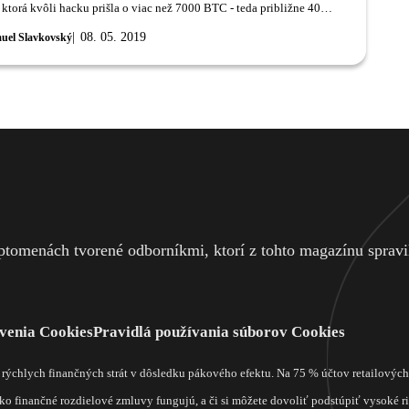
 ktorá kvôli hacku prišla o viac než 7000 BTC - teda približne 40
 dolárov.
08. 05. 2019
uel Slavkovský
tomenách tvorené odborníkmi, ktorí z tohto magazínu spravili
venia Cookies
Pravidlá používania súborov Cookies
m rýchlych finančných strát v dôsledku pákového efektu. Na 75 % účtov retailový
o finančné rozdielové zmluvy fungujú, a či si môžete dovoliť podstúpiť vysoké rizi