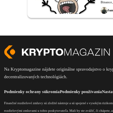
Binance,
miliónov
Sam
Na Kryptomagazine nájdete originálne spravodajstvo o kryp
decentralizovaných technológiách.
Podmienky ochrany súkromia
Podmienky používania
Nasta
Finančné rozdielové zmluvy sú zložité nástroje a sú spojené s vysokým riziko
rozdielovými zmluvami u tohto poskytovateľa. Mali by ste zvážiť, či chápete, ak