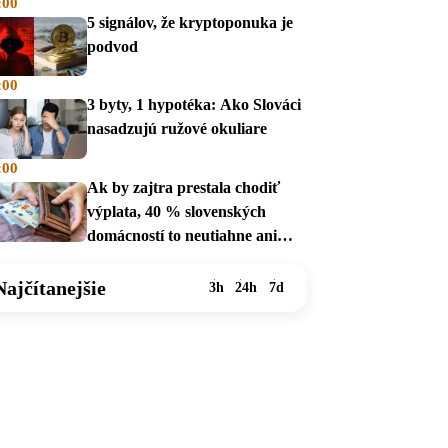
:00
5 signálov, že kryptoponuka je
podvod
:00
3 byty, 1 hypotéka: Ako Slováci
nasadzujú ružové okuliare
:00
Ak by zajtra prestala chodiť
výplata, 40 % slovenských
domácností to neutiahne ani
mesiac
Najčítanejšie
3h
24h
7d