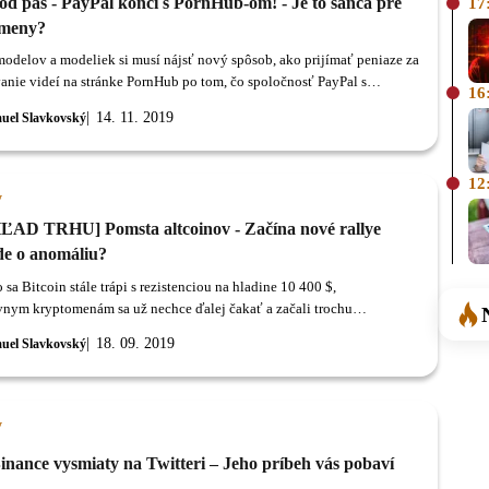
od pás - PayPal končí s PornHub-om! - Je to šanca pre
17
omeny?
 modelov a modeliek si musí nájsť nový spôsob, ako prijímať peniaze za
anie videí na stránke PornHub po tom, čo spoločnosť PayPal s
16
u platnosťou ukončila spoluprácu.
14. 11. 2019
uel Slavkovský
12
y
AD TRHU] Pomsta altcoinov - Začína nové rallye
de o anomáliu?
o sa Bitcoin stále trápi s rezistenciou na hladine 10 400 $,
ívnym kryptomenám sa už nechce ďalej čakať a začali trochu
ať rožky.
18. 09. 2019
uel Slavkovský
y
nance vysmiaty na Twitteri – Jeho príbeh vás pobaví