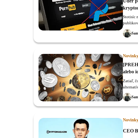
Úder p
krypt
Stotisíc
publikov
okamžito
Sam
Novink
[PREHĽ
alebo i
Zatiaľ, č
alternat
vystrkov
Sam
Novink
CEO Bi