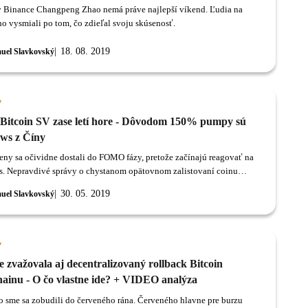
y Binance Changpeng Zhao nemá práve najlepší víkend. Ľudia na
ho vysmiali po tom, čo zdieľal svoju skúsenosť.
18. 08. 2019
uel Slavkovský
y
Bitcoin SV zase letí hore - Dôvodom 150% pumpy sú
ews z Číny
ny sa očividne dostali do FOMO fázy, pretože začínajú reagovať na
s. Nepravdivé správy o chystanom opätovnom zalistovaní coinu
SV na burzu Binance hodnotu tejto kryptomeny vystrelili do nevídanej
30. 05. 2019
uel Slavkovský
y
 zvažovala aj decentralizovaný rollback Bitcoin
hainu - O čo vlastne ide? + VIDEO analýza
o sme sa zobudili do červeného rána. Červeného hlavne pre burzu