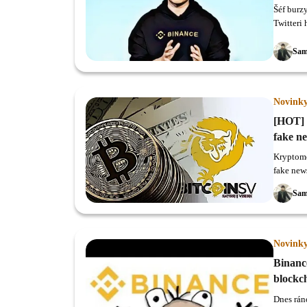
Šéf burz
Twitteri 
Sam
Novink
[HOT] 
fake n
Kryptome
fake new
Bitcoin 
Sam
výšky.
Novink
Binance
blockc
Dnes rán