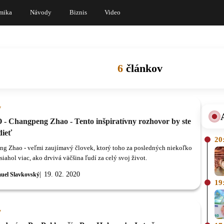
mika
Návody
Biznis
Video
6
článkov
y
- Changpeng Zhao - Tento inšpiratívny rozhovor by ste
dieť
20
g Zhao - veľmi zaujímavý človek, ktorý toho za posledných niekoľko
iahol viac, ako drvivá väčšina ľudí za celý svoj život.
19. 02. 2020
uel Slavkovský
19
y