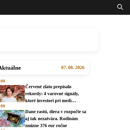
Aktuálne
07. 08. 2026
:00
Červené zlato prepísalo
rekordy: 4 varovné signály,
ktoré investori pri medi
:00
prehliadajú
Dane rastú, diera v rozpočte sa
aj tak nezatvára. Rodinám
zmizne 376 eur ročne