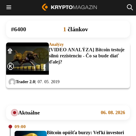
6400
1
článkov
Analýzy
[VIDEO ANALÝZA] Bitcoin testuje
silnú rezistenciu - Čo sa bude diať
ďalej?
Trader 2.0
07. 05. 2019
Aktuálne
06. 08. 2026
09:00
Bitcoin opúšťa burzy: Veľkí investori