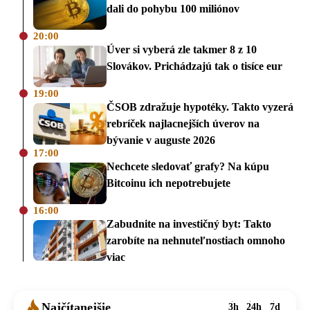
dali do pohybu 100 miliónov
20:00
Úver si vyberá zle takmer 8 z 10
Slovákov. Prichádzajú tak o tisíce eur
19:00
ČSOB zdražuje hypotéky. Takto vyzerá
rebríček najlacnejších úverov na
bývanie v auguste 2026
17:00
Nechcete sledovať grafy? Na kúpu
Bitcoinu ich nepotrebujete
16:00
Zabudnite na investičný byt: Takto
zarobíte na nehnuteľnostiach omnoho
viac
Najčítanejšie
3h
24h
7d