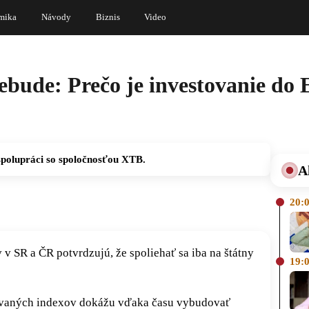
mika
Návody
Biznis
Video
ebude: Prečo je investovanie do
spolupráci so spoločnosťou XTB.
A
20:
v v SR a ČR potvrdzujú, že spoliehať sa iba na štátny
19:
ikovaných indexov dokážu vďaka času vybudovať