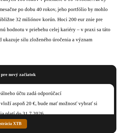
 mesačne po dobu 40 rokov, jeho portfólio by mohlo
ibližne 32 miliónov korún. Hoci 200 eur znie pre
ú hodnotu v priebehu celej kariéry – v praxi sa táto
ad ukazuje silu zloženého úročenia a význam
 pre nový začiatok
 reálneho účtu zadá odporúčací
i vloží aspoň 20 €, bude mať možnosť vybrať si
ia platí do 31.7.2026.
strácia XTB