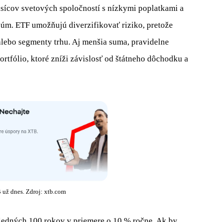
isícov svetových spoločností s nízkymi poplatkami a
úm. ETF umožňujú diverzifikovať riziko, pretože
 alebo segmenty trhu. Aj menšia suma, pravidelne
rtfólio, ktoré zníži závislosť od štátneho dôchodku a
 už dnes. Zdroj: xtb.com
sledných 100 rokov v priemere o 10 % ročne. Ak by