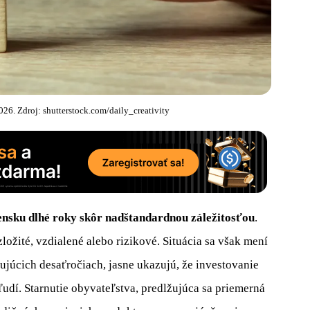
26. Zdroj: shutterstock.com/daily_creativity
vensku dlhé roky skôr nadštandardnou záležitosťou
.
ožité, vzdialené alebo rizikové. Situácia sa však mení
dujúcich desaťročiach, jasne ukazujú, že investovanie
udí. Starnutie obyvateľstva, predlžujúca sa priemerná