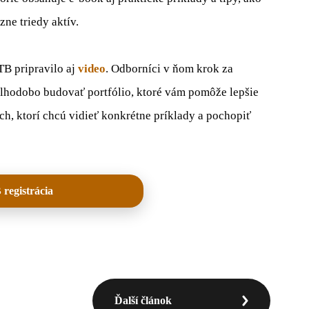
ne triedy aktív.
TB pripravilo aj
video
. Odborníci v ňom krok za
dlhodobo budovať portfólio, ktoré vám pomôže lepšie
ých, ktorí chcú vidieť konkrétne príklady a pochopiť
registrácia
Ďalší článok