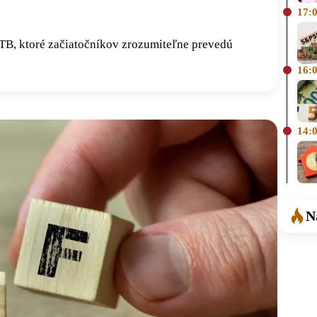
17:
TB, ktoré začiatočníkov zrozumiteľne prevedú
16:
14:
N