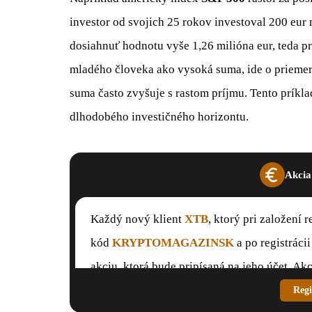
investor od svojich 25 rokov investoval 200 eur
dosiahnuť hodnotu vyše 1,26 milióna eur, teda pr
mladého človeka ako vysoká suma, ide o priemern
suma často zvyšuje s rastom príjmu. Tento príkl
dlhodobého investičného horizontu.
Akcia
Každý nový klient
XTB
, ktorý pri založení
kód
KRYPTOMAGAZINSK
a po registráci
akciu, ktorá bude pripísaná na jeho účet. Akc
Regi