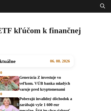
 ETF kľúčom k finančnej
ktuálne
06. 08. 2026
00
Generácia Z investuje vo
veľkom. VÚB banka mladých
varuje pred kryptomenami
00
Poberajú invalidný dôchodok a
zarábajú vyše 1 600 eur
mesačne. Štát im chce siahnuť