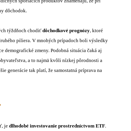
adičných sporiacich produktov znamenajú, že pri
tny dôchodok.
ých týždňoch chodiť
dôchodkové prognózy
, ktoré
ruhého piliera. V mnohých prípadoch boli výsledky
e demografické zmeny. Podobná situácia čaká aj
yvateľstva, a to najmä kvôli nízkej pôrodnosti a
šie generácie tak platí, že samostatná príprava na
?
ť, je
dlhodobé investovanie prostredníctvom ETF
.