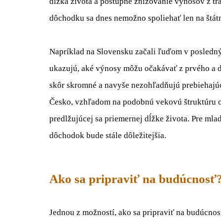
dĺžka života a postupné znižovanie výnosov z tr
dôchodku sa dnes nemožno spoliehať len na štá
Napríklad na Slovensku začali ľuďom v posledn
ukazujú, aké výnosy môžu očakávať z prvého a d
skôr skromné a navyše nezohľadňujú prebiehajúc
Česko, vzhľadom na podobnú vekovú štruktúru ob
predlžujúcej sa priemernej dĺžke života. Pre mlad
dôchodok bude stále dôležitejšia.
Ako sa pripraviť na budúcnosť
Jednou z možností, ako sa pripraviť na budúcnos