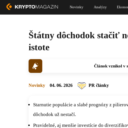
Novinky
Analýzy
Ekono
Štátny dôchodok stačiť n
istote
Článok vznikol v 
Novinky
04. 06. 2026
PR články
Starnutie populácie a slabé prognózy z piliero
dôchodok už nestačí.
Pravidelné, aj menšie investície do diverzif