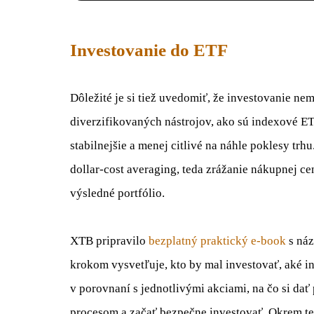
Investovanie do ETF
Dôležité je si tiež uvedomiť, že investovanie ne
diverzifikovaných nástrojov, ako sú indexové E
stabilnejšie a menej citlivé na náhle poklesy trh
dollar-cost averaging, teda zrážanie nákupnej ce
výsledné portfólio.
XTB pripravilo
bezplatný praktický e-book
s ná
krokom vysvetľuje, kto by mal investovať, aké i
v porovnaní s jednotlivými akciami, na čo si dať
procesom a začať bezpečne investovať. Okrem teó