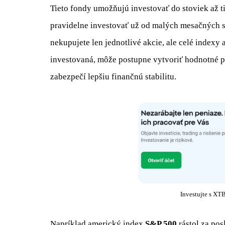
Tieto fondy umožňujú investovať do stoviek až t
pravidelne investovať už od malých mesačných s
nekupujete len jednotlivé akcie, ale celé indexy
investovaná, môže postupne vytvoriť hodnotné po
zabezpečí lepšiu finančnú stabilitu.
Investujte s XTB
Napríklad americký index
S&P 500
rástol za po