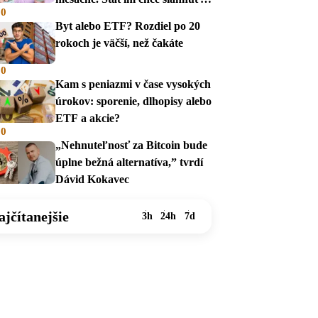
00
na dávky
Byt alebo ETF? Rozdiel po 20
rokoch je väčší, než čakáte
00
Kam s peniazmi v čase vysokých
úrokov: sporenie, dlhopisy alebo
ETF a akcie?
00
„Nehnuteľnosť za Bitcoin bude
úplne bežná alternatíva,” tvrdí
Dávid Kokavec
ajčítanejšie
3h
24h
7d