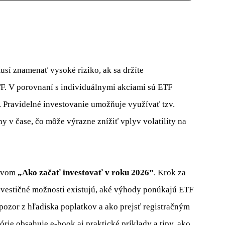
musí znamenať vysoké riziko, ak sa držíte
TF. V porovnaní s individuálnymi akciami sú ETF
u. Pravidelné investovanie umožňuje využívať tzv.
ny v čase, čo môže výrazne znížiť vplyv volatility na
zvom
„Ako začať investovať v roku 2026”
. Krok za
nvestičné možnosti existujú, aké výhody ponúkajú ETF
 pozor z hľadiska poplatkov a ako prejsť registračným
rie obsahuje e-book aj praktické príklady a tipy, ako