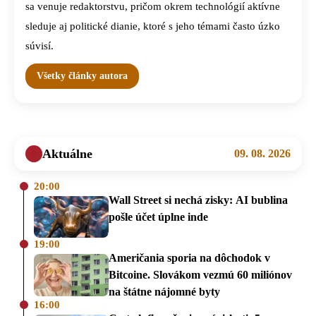
sa venuje redaktorstvu, pričom okrem technológií aktívne
sleduje aj politické dianie, ktoré s jeho témami často úzko
súvisí.
Všetky články autora
Aktuálne
09. 08. 2026
20:00
Wall Street si nechá zisky: AI bublina
pošle účet úplne inde
19:00
Američania sporia na dôchodok v
Bitcoine. Slovákom vezmú 60 miliónov
na štátne nájomné byty
16:00