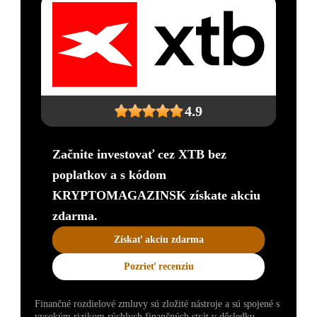
4.9
Začnite investovať cez XTB bez
poplatkov a s kódom
KRYPTOMAGAZINSK získate akciu
zdarma.
Získať akciu zdarma
Pozrieť recenziu
Finančné rozdielové zmluvy sú zložité nástroje a sú spojené s
vysokým rizikom rýchlych finančných strát v dôsledku