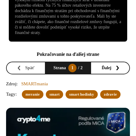
pákového efektu. Na 75 % účtov retailových investorov
dochádza k finančným stratám pri obchodovaní s finančnými
rozdielovými zmluvami u tohto poskytovateľa. Mali by ste
zvážiť, či chápete, ako finančné rozdielové zmluvy fungujú, a
či si môžete dovoliť podstúpiť vysoké riziko, že utrpíte
finančné straty.
Pokračovanie na ďalšej strane
Späť
Strana
1
/ 2
Ďalej
Zdroj:
SMARTmania
Tagy:
meranie
smart
smart hodinky
zdravie