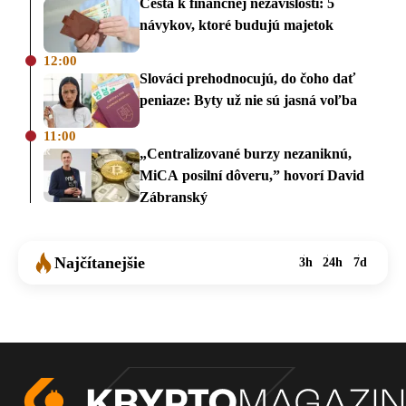
Cesta k finančnej nezávislosti: 5
návykov, ktoré budujú majetok
12:00
Slováci prehodnocujú, do čoho dať
peniaze: Byty už nie sú jasná voľba
11:00
„Centralizované burzy nezaniknú,
MiCA posilní dôveru,” hovorí David
Zábranský
Najčítanejšie
3h
24h
7d