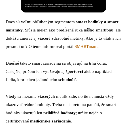
Dnes sú veľmi obľúbeným segmentom
smart hodinky a smart
náramky
. Slúžia nielen ako predĺžená ruka nášho smartfónu, ale
dokážu zmerať aj viaceré zdravotné metriky. Ako je to však s ich
presnosťou? O téme informoval portál
SMARTmania
.
Dnešné takéto smart zariadenia sa objavujú na trhu čoraz
častejšie, pričom ich využívajú aj
športovci
alebo napríklad
ľudia, ktorí chcú jednoducho
schudnúť
.
Vtedy sa meranie viacerých metrík zíde, no tie nemusia vždy
ukazovať reálne hodnoty. Treba mať preto na pamäti, že smart
hodinky ukazujú len
približné hodnoty
; určite nejde o
certifikované
medicínske zariadenie
.