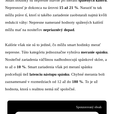
Smart hodinky sú nepresné hlavne pri meraní
spálených kalórií
.
Nepresnosť je dokonca na úrovni
15 až 21 %
. Naraziť tu tak
môžu práve tí, ktorí si takého zariadenie zaobstarali najmä kvôli
redukcii váhy: Nepresne namerané hodnoty spálených kalórií
môžu mať na nositeľov
nepriaznivý dopad
.
Kalórie však nie sú to jediné, čo môžu smart hodinky merať
nepresne. Túto kategóriu jednoznačne vyhráva
meranie spánku
.
Nositeľné zariadenia väčšinou nadhodnocujú spánkové skóre, a
to až o
10 %
. Smart zariadenia však pri meraní spánku
podceňujú tiež
latenciu nástupu spánku
. Chybné merania boli
zaznamenané v rozmedziach od 12 až do
180 %
. To je už
hodnota, ktorá s realitou nemá nič spoločné.
Sponzorovaný obsah