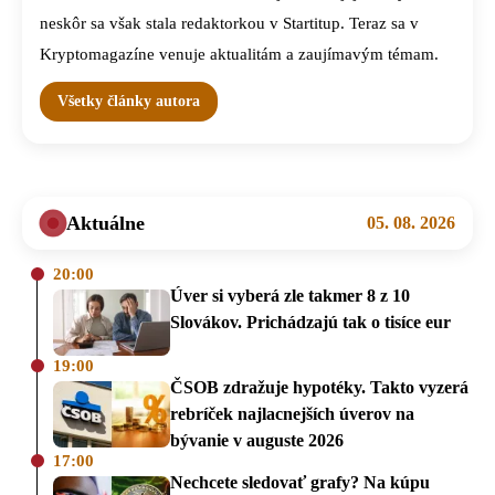
neskôr sa však stala redaktorkou v Startitup. Teraz sa v
Kryptomagazíne venuje aktualitám a zaujímavým témam.
Všetky články autora
Aktuálne
05. 08. 2026
20:00
Úver si vyberá zle takmer 8 z 10
Slovákov. Prichádzajú tak o tisíce eur
19:00
ČSOB zdražuje hypotéky. Takto vyzerá
rebríček najlacnejších úverov na
bývanie v auguste 2026
17:00
Nechcete sledovať grafy? Na kúpu