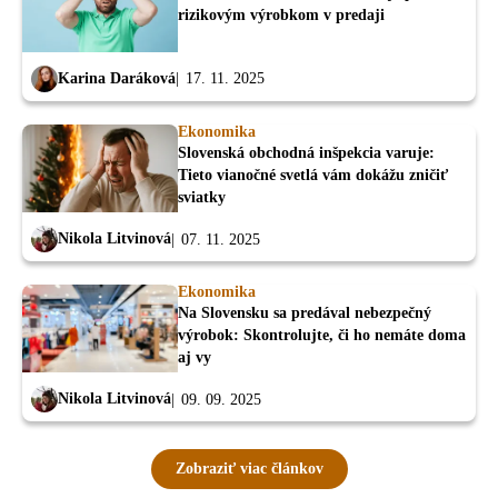
rizikovým výrobkom v predaji
Karina Daráková
17. 11. 2025
Ekonomika
Slovenská obchodná inšpekcia varuje:
Tieto vianočné svetlá vám dokážu zničiť
sviatky
Nikola Litvinová
07. 11. 2025
Ekonomika
Na Slovensku sa predával nebezpečný
výrobok: Skontrolujte, či ho nemáte doma
aj vy
Nikola Litvinová
09. 09. 2025
Zobraziť viac článkov