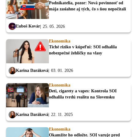
Podnikatelia, pozor: Nová povinnosť od
mája zasiahne aj tých, čo s ňou nepočítali
Ľuboš Kovár
25. 05. 2026
Ekonomika
Tiché riziko v kúpeľni: SOI odhalila
nebezpečné žehličky na vlasy
Karina Daráková
03. 01. 2026
Ekonomika
Deti, cigarety a vapes: Kontrola SOI
odhalila tvrdú realitu na Slovensku
Karina Daráková
22. 11. 2025
Ekonomika
Okamžite ho odložte. SOI varuje pred