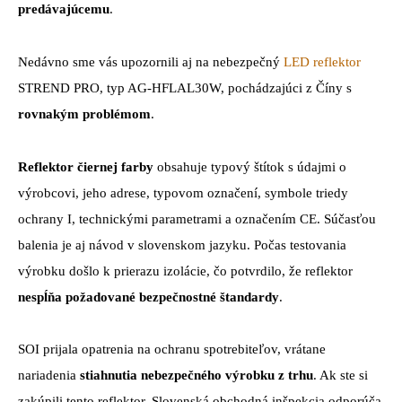
predávajúcemu
.
Nedávno sme vás upozornili aj na nebezpečný
LED reflektor
STREND PRO, typ AG-HFLAL30W, pochádzajúci z Číny s
rovnakým problémom
.
Reflektor čiernej farby
obsahuje typový štítok s údajmi o
výrobcovi, jeho adrese, typovom označení, symbole triedy
ochrany I, technickými parametrami a označením CE. Súčasťou
balenia je aj návod v slovenskom jazyku. Počas testovania
výrobku došlo k prierazu izolácie, čo potvrdilo, že reflektor
nespĺňa požadované bezpečnostné štandardy
.
SOI prijala opatrenia na ochranu spotrebiteľov, vrátane
nariadenia
stiahnutia nebezpečného výrobku z trhu
. Ak ste si
zakúpili tento reflektor, Slovenská obchodná inšpekcia odporúča