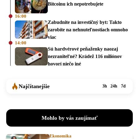
Bitcoinu ich nepotrebujete
16:00
Zabudnite na investičný byt: Takto
zarobíte na nehnuteľnostiach omnoho
viac
14:00
Sú hardvérové peňaženky naozaj
nezraniteľné? Krádež 116 miliónov
hovorí niečo iné
Najčítanejšie
3h
24h
7d
Mohlo by vás zaujímať
Ekonomika