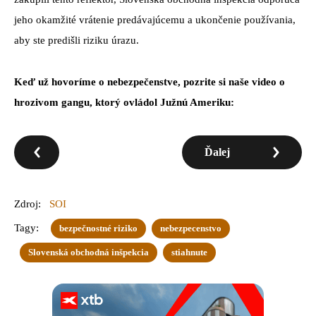
jeho okamžité vrátenie predávajúcemu a ukončenie používania,
aby ste predišli riziku úrazu.
Keď už hovoríme o nebezpečenstve, pozrite si naše video o
hrozivom gangu, ktorý ovládol Južnú Ameriku:
Ďalej
Zdroj:
SOI
Tagy:
bezpečnostné riziko
nebezpecenstvo
Slovenská obchodná inšpekcia
stiahnute