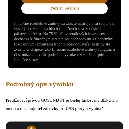
Pozrieť recenziu
Finančné rozdielové zmluvy sú zložité nástroje a sú spojené s
vysokým rizikom rýchlych finančných strát v dôsledku
pákového efektu. Na 75 % účtov retailových investorov
dochádza k finančným stratám pri obchodovaní s finančnými
rozdielovými zmluvami u tohto poskytovateľa. Mali by ste
zvážiť, či chápete, ako finančné rozdielové zmluvy fungujú, a
či si môžete dovoliť podstúpiť vysoké riziko, že utrpíte
finančné straty.
Podrobný opis výrobku
Predlžovací prívod GOSUND P1 je
bielej farby
, má dĺžku 1,5
metra a obsahuje
tri zásuvky
, tri USB porty a vypínač.