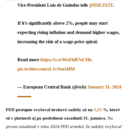
Vice-President Luis de Guindos tells
@DIEZEIT
.
If it’s significantly above 2%, people may start
expecting rising inflation and demand higher wages,
increasing the risk of a wage-price spiral.
Read more
https://t.co/WoZhB7zCHu
pic.twitter.com/sL1vNm16fM
— European Central Bank (@ecb)
January 31, 2024
FED postupne zvyšoval úrokové sadzby až na
5,25
%, ktoré
sú v platnosti aj po poslednom zasadnutí 31. januára.
Na
prvom zasadnutí v roku 2024 FED uviedol, že sadzby zvyšovať