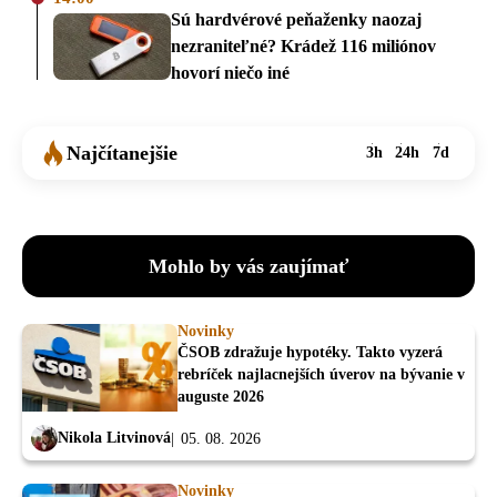
Sú hardvérové peňaženky naozaj
nezraniteľné? Krádež 116 miliónov
hovorí niečo iné
Najčítanejšie
3h
24h
7d
Mohlo by vás zaujímať
Novinky
ČSOB zdražuje hypotéky. Takto vyzerá
rebríček najlacnejších úverov na bývanie v
auguste 2026
Nikola Litvinová
05. 08. 2026
Novinky