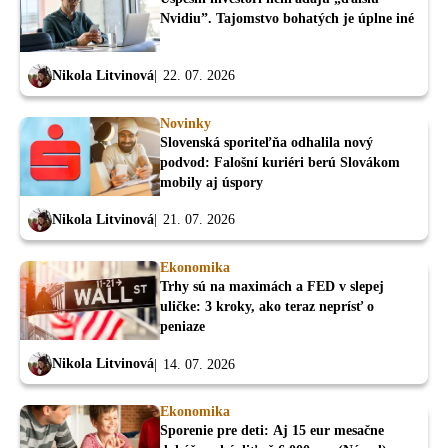
Nvidiu”. Tajomstvo bohatých je úplne iné
Nikola Litvinová
22. 07. 2026
Novinky
Slovenská sporiteľňa odhalila nový
podvod: Falošní kuriéri berú Slovákom
mobily aj úspory
Nikola Litvinová
21. 07. 2026
Ekonomika
Trhy sú na maximách a FED v slepej
uličke: 3 kroky, ako teraz neprísť o
peniaze
Nikola Litvinová
14. 07. 2026
Ekonomika
Sporenie pre deti: Aj 15 eur mesačne