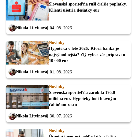
Slovenská sporiteľňa ruší ďalšie poplatky.
Klienti ušetria desiatky eur
Nikola Litvinová
04. 08. 2026
Novinky
Hypotéka v lete 2026: Ktorá banka je
najvýhodnejšia? Zlý výber vás pripraví o
10 000 eur
Nikola Litvinová
01. 08. 2026
Novinky
Slovenská sporiteľňa zarobila 176,8
milióna eur. Hypotéky boli hlavným
ťahúňom rastu
Nikola Litvinová
30. 07. 2026
Novinky
Úspešní investori nehľadajú „ďalšiu