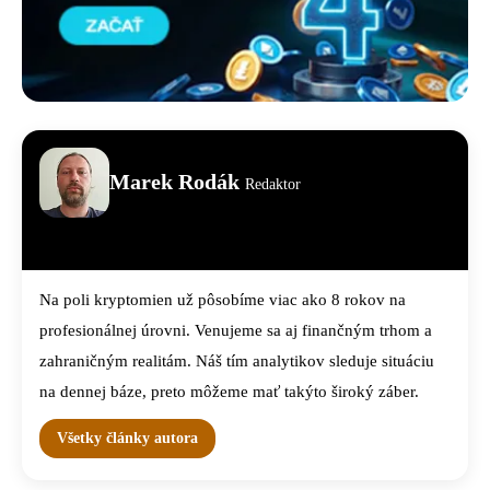
Marek Rodák
Redaktor
Na poli kryptomien už pôsobíme viac ako 8 rokov na
profesionálnej úrovni. Venujeme sa aj finančným trhom a
zahraničným realitám. Náš tím analytikov sleduje situáciu
na dennej báze, preto môžeme mať takýto široký záber.
Všetky články autora