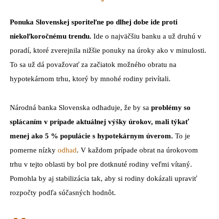
Ponuka Slovenskej sporiteľne po dlhej dobe ide proti
niekoľkoročnému trendu.
Ide o najväčšiu banku a už druhú v
poradí, ktoré zverejnila nižšie ponuky na úroky ako v minulosti.
To sa už dá považovať za začiatok možného obratu na
hypotekárnom trhu, ktorý by mnohé rodiny privítali.
Národná banka Slovenska odhaduje, že by sa
problémy so
splácaním v prípade aktuálnej výšky úrokov, mali týkať
menej ako 5 % populácie s hypotekárnym úverom.
To je
pomerne nízky
odhad
. V každom prípade obrat na úrokovom
trhu v tejto oblasti by bol pre dotknuté rodiny veľmi vítaný.
Pomohla by aj stabilizácia tak, aby si rodiny dokázali upraviť
rozpočty podľa súčasných hodnôt.