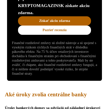
KRYPTOMAGAZINSK získate akciu
zdarma.
Získať akciu zdarma
Pozrieť recenziu
Finančné rozdielové zmluvy sú zložité nástroje a sú spojené s
vysokým rizikom rýchlych finančných strát v dôsledku
pákového efektu. Na 75 % účtov retailových investorov
dochádza k finančným stratám pri obchodovaní s finančnými
rozdielovými zmluvami u tohto poskytovateľa. Mali by ste
zvážiť, či chápete, ako finančné rozdielové zmluvy fungujú, a
či si môžete dovoliť podstúpiť vysoké riziko, že utrpíte
finančné straty.
Aké úroky zvolia centrálne banky
Úroky bankových domov sa odvíjajú od základnej úrokovej