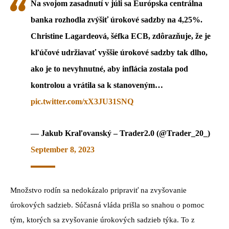
Na svojom zasadnutí v júli sa Európska centrálna
banka rozhodla zvýšiť úrokové sadzby na 4,25%.
Christine Lagardeová, šéfka ECB, zdôrazňuje, že je
kľúčové udržiavať vyššie úrokové sadzby tak dlho,
ako je to nevyhnutné, aby inflácia zostala pod
kontrolou a vrátila sa k stanoveným…
pic.twitter.com/xX3JU31SNQ
— Jakub Kraľovanský – Trader2.0 (@Trader_20_)
September 8, 2023
Množstvo rodín sa nedokázalo pripraviť na zvyšovanie
úrokových sadzieb. Súčasná vláda prišla so snahou o pomoc
tým, ktorých sa zvyšovanie úrokových sadzieb týka. To z