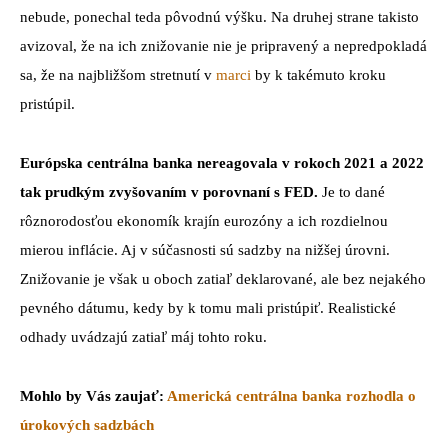
nebude, ponechal teda pôvodnú výšku. Na druhej strane takisto
avizoval, že na ich znižovanie nie je pripravený a nepredpokladá
sa, že na najbližšom stretnutí v
marci
by k takémuto kroku
pristúpil.
Európska centrálna banka nereagovala v rokoch 2021 a 2022
tak prudkým zvyšovaním v porovnaní s FED.
Je to dané
rôznorodosťou ekonomík krajín eurozóny a ich rozdielnou
mierou inflácie. Aj v súčasnosti sú sadzby na nižšej úrovni.
Znižovanie je však u oboch zatiaľ deklarované, ale bez nejakého
pevného dátumu, kedy by k tomu mali pristúpiť. Realistické
odhady uvádzajú zatiaľ máj tohto roku.
Mohlo by Vás zaujať:
Americká centrálna banka rozhodla o
úrokových sadzbách