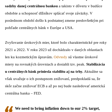
sadzby danej centrálnou bankou
a takisto v dôveru v budúce
obdobie a schopnosť dlžníkov splácať svoje záväzky. V
poslednom období došlo k podstatnej zmene predovšetkým pri
pohľade centrálnych bánk v Európe a USA.
Zvyšovanie úrokových mier, ktoré bolo charakteristické pre roky
2021 a 2022. V roku 2023 už dochádzalo v daných oblastiach
len ku kozmetickým úpravám.
Odvtedy
sú vlastne úrokové
miery na rovnakých úrovniach a dosiahli tzv. peak.
Stabilizácia
u centrálnych bánk priniesla stabilitu aj na trhy.
Aktuálne sa
však uvažuje o ich postupnom znižovaní, predpokladá sa, že
skôr začne znižovať ECB a až po nej bude nasledovať americká
centrálna banka – FED.
We need to bring inflation down to our 2% target,