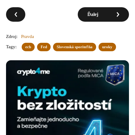
Ďalej
Zdroj:
Pravda
Tagy:
ecb
Fed
Slovenská sporiteľňa
uroky