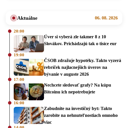
Aktuálne
06. 08. 2026
20:00
Úver si vyberá zle takmer 8 z 10
Slovákov. Prichádzajú tak o tisíce eur
19:00
ČSOB zdražuje hypotéky. Takto vyzerá
rebríček najlacnejších úverov na
bývanie v auguste 2026
17:00
Nechcete sledovať grafy? Na kúpu
Bitcoinu ich nepotrebujete
16:00
Zabudnite na investičný byt: Takto
zarobíte na nehnuteľnostiach omnoho
viac
14:00