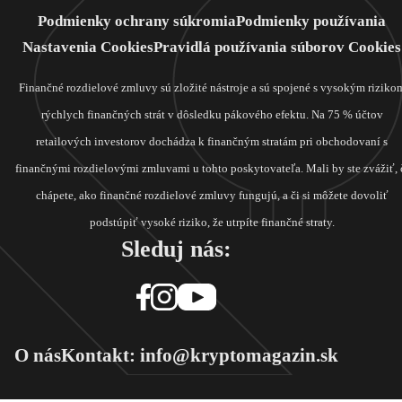
Podmienky ochrany súkromia
Podmienky používania
Nastavenia Cookies
Pravidlá používania súborov Cookies
Finančné rozdielové zmluvy sú zložité nástroje a sú spojené s vysokým riziko
rýchlych finančných strát v dôsledku pákového efektu. Na 75 % účtov
retailových investorov dochádza k finančným stratám pri obchodovaní s
finančnými rozdielovými zmluvami u tohto poskytovateľa. Mali by ste zvážiť, 
chápete, ako finančné rozdielové zmluvy fungujú, a či si môžete dovoliť
podstúpiť vysoké riziko, že utrpíte finančné straty.
Sleduj nás:
O nás
Kontakt: info@kryptomagazin.sk