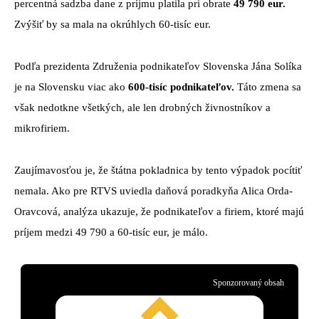
percentná sadzba dane z príjmu platila pri obrate
49 790 eur.
Zvýšiť by sa mala na okrúhlych 60-tisíc eur.
Podľa prezidenta Združenia podnikateľov Slovenska Jána Solíka
je na Slovensku viac ako
600-tisíc podnikateľov.
Táto zmena sa
však nedotkne všetkých, ale len drobných živnostníkov a
mikrofiriem.
Zaujímavosťou je, že štátna pokladnica by tento výpadok pocítiť
nemala. Ako pre RTVS uviedla daňová poradkyňa Alica Orda-
Oravcová, analýza ukazuje, že podnikateľov a firiem, ktoré majú
príjem medzi 49 790 a 60-tisíc eur, je málo.
Sponzorovaný obsah