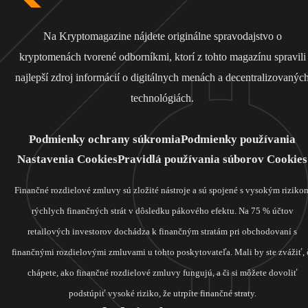
Na Kryptomagazine nájdete originálne spravodajstvo o
kryptomenách tvorené odborníkmi, ktorí z tohto magazínu spravili
najlepší zdroj informácií o digitálnych menách a decentralizovanýc
technológiách.
Podmienky ochrany súkromia
Podmienky používania
Nastavenia Cookies
Pravidlá používania súborov Cookies
Finančné rozdielové zmluvy sú zložité nástroje a sú spojené s vysokým riziko
rýchlych finančných strát v dôsledku pákového efektu. Na 75 % účtov
retailových investorov dochádza k finančným stratám pri obchodovaní s
finančnými rozdielovými zmluvami u tohto poskytovateľa. Mali by ste zvážiť, 
chápete, ako finančné rozdielové zmluvy fungujú, a či si môžete dovoliť
podstúpiť vysoké riziko, že utrpíte finančné straty.