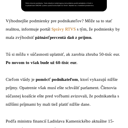
Výhodnejšie podmienky pre podnikateľov? Môže sa to stať
realitou, informuje portál
Správy RTVS
s tým, že podmienky by
mala zvýhodniť
pätnásťpercentá daň z príjmu.
Tú si môžu v súčasnosti uplatniť, ak zarobia zhruba 50-tisíc eur.
Po novom to však bude už 60-tisíc eur.
Cieľom vlády je
pomôcť podnikateľom
, ktorí vykazujú nižšie
príjmy. Opatrenie však musí ešte schváliť parlament. Členovia
súčasnej koalície ešte pred voľbami avizovali, že podnikatelia s
nižšími príjmami by mali tiež platiť nižšie dane.
Podľa ministra financií Ladislava Kamenického aktuálne 15-