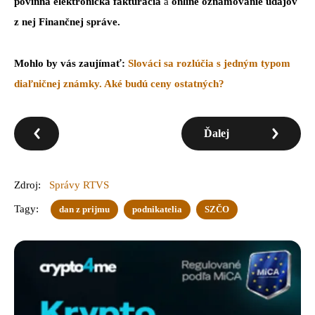
povinná elektronická fakturácia
a
online oznamovanie údajov
z nej Finančnej správe.
Mohlo by vás zaujímať:
Slováci sa rozlúčia s jedným typom
diaľničnej známky. Aké budú ceny ostatných?
Ďalej
Zdroj:
Správy RTVS
Tagy:
dan z prijmu
podnikatelia
SZČO