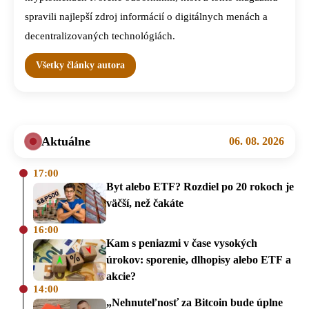
spravili najlepší zdroj informácií o digitálnych menách a
decentralizovaných technológiách.
Všetky články autora
Aktuálne
06. 08. 2026
17:00
Byt alebo ETF? Rozdiel po 20 rokoch je
väčší, než čakáte
16:00
Kam s peniazmi v čase vysokých
úrokov: sporenie, dlhopisy alebo ETF a
akcie?
14:00
„Nehnuteľnosť za Bitcoin bude úplne