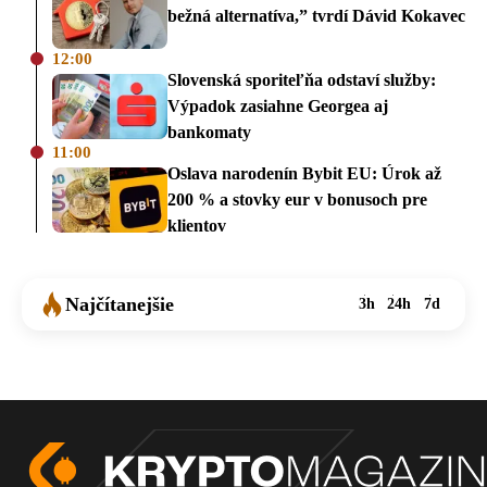
bežná alternatíva,” tvrdí Dávid Kokavec
12:00
Slovenská sporiteľňa odstaví služby:
Výpadok zasiahne Georgea aj
bankomaty
11:00
Oslava narodenín Bybit EU: Úrok až
200 % a stovky eur v bonusoch pre
klientov
Najčítanejšie
3h
24h
7d