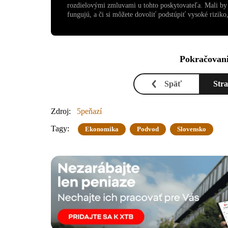
rozdielovými zmluvami u tohto poskytovateľa. Mali by s
fungujú, a či si môžete dovoliť podstúpiť vysoké riziko, 
Pokračovani
Späť
Str
Zdroj:
5peňazí
Tagy:
Ekonomika
Podvod
Slovensko