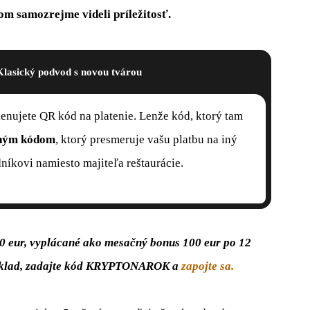
om samozrejme videli príležitosť.
lasický podvod s novou tvárou
 skenujete QR kód na platenie. Lenže kód, ktorý tam
tným kódom
, ktorý presmeruje vašu platbu na iný
odníkovi namiesto majiteľa reštaurácie.
00 eur, vyplácané ako mesačný bonus 100 eur po 12
ý vklad, zadajte kód KRYPTONAROK a
zapojte sa.