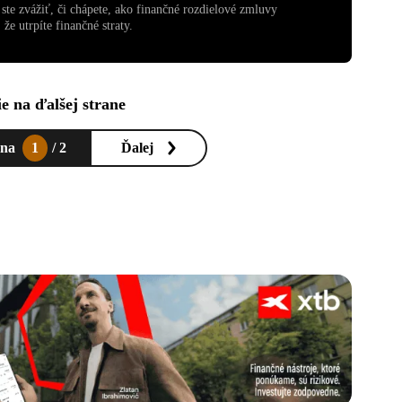
te zvážiť, či chápete, ako finančné rozdielové zmluvy
že utrpíte finančné straty.
e na ďalšej strane
ana
1
/ 2
Ďalej