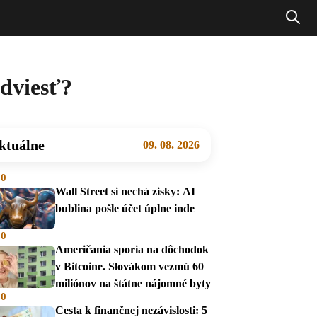
odviesť?
ktuálne
09. 08. 2026
00
Wall Street si nechá zisky: AI
bublina pošle účet úplne inde
00
Američania sporia na dôchodok
v Bitcoine. Slovákom vezmú 60
miliónov na štátne nájomné byty
00
Cesta k finančnej nezávislosti: 5