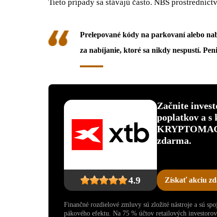
Tieto prípady sa stávajú často. NBS prostredníc
Prelepované kódy na parkovaní alebo nabí
za nabíjanie, ktoré sa nikdy nespustí. Pen
Začnite inves
poplatkov a s
KRYPTOMAGAZ
zdarma.
4.9
Získať akciu z
Finančné rozdielové zmluvy sú zložité nástroje a sú sp
pákového efektu. Na 75 % účtov retailových investoro