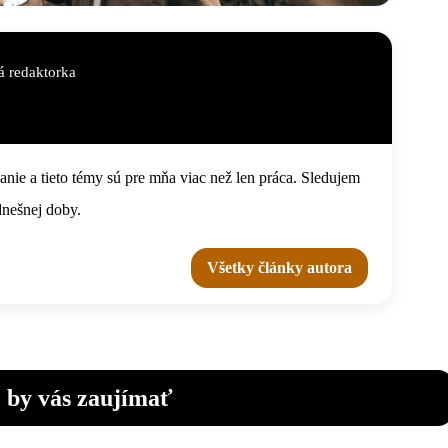
 redaktorka
nie a tieto témy sú pre mňa viac než len práca. Sledujem
dnešnej doby.
Všetky články autora
 by vás zaujímať