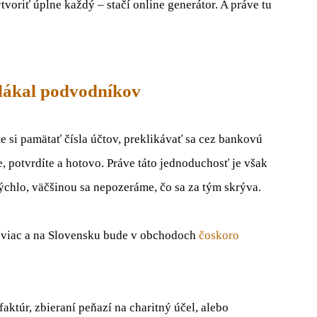
voriť úplne každý – stačí online generátor. A práve tu
ilákal podvodníkov
e si pamätať čísla účtov, preklikávať sa cez bankovú
e, potvrdíte a hotovo. Práve táto jednoduchosť je však
chlo, väčšinou sa nepozeráme, čo sa za tým skrýva.
z viac a na Slovensku bude v obchodoch
čoskoro
faktúr, zbieraní peňazí na charitný účel, alebo