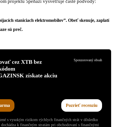
tvom projektu 5peňazí vysvetľuje časté podvody:
jacích staniciach elektromobilov”
. Obeť skenuje, zaplatí
iaze sú preč.
Sponzorovaný obsah
tovať cez XTB bez
 kódom
INSK získate akciu
darma
Pozrieť recenziu
ojené s vysokým rizikom rýchlych finančných strát v dôsledku
v dochádza k finančným stratám pri obchodovaní s finančnými