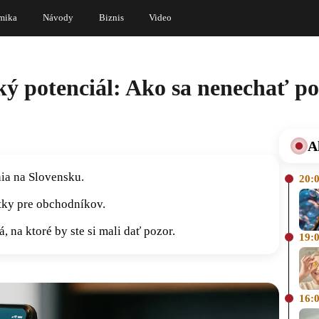
mika
Návody
Biznis
Video
ý potenciál: Ako sa nenechať p
A
ia na Slovensku.
20:
atky pre obchodníkov.
 na ktoré by ste si mali dať pozor.
19:
16: