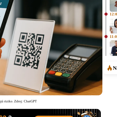
12:
11:
N
jú riziko. Zdroj: ChatGPT