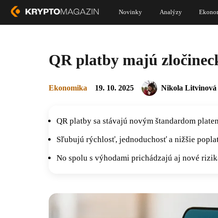
Novinky
Analýzy
Ekono
QR platby majú zločineck
Ekonomika
19. 10. 2025
Nikola Litvinová
QR platby sa stávajú novým štandardom platen
Sľubujú rýchlosť, jednoduchosť a nižšie popl
No spolu s výhodami prichádzajú aj nové riziká,