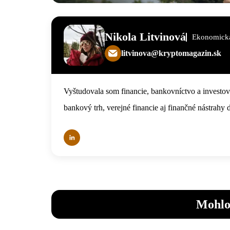
Nikola Litvinová
Ekonomická
litvinova@kryptomagazin.sk
Vyštudovala som financie, bankovníctvo a investova
bankový trh, verejné financie aj finančné nástrahy 
Mohlo