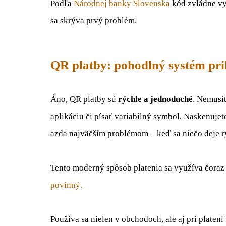
Podľa
Národnej banky Slovenska
kód zvládne vyt
sa skrýva prvý problém.
QR platby: pohodlný systém pr
Áno, QR platby sú
rýchle a jednoduché
. Nemusít
aplikáciu či písať variabilný symbol. Naskenujet
azda najväčším problémom – keď sa niečo deje rý
Tento moderný spôsob platenia sa využíva čora
povinný.
Používa sa nielen v obchodoch, ale aj pri platení 