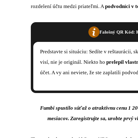
rozdelení účtu medzi priateľmi. A
podvodníci v t
Falošný QR Kód: K
Predstavte si situáciu: Sedíte v reštaurácii,
visí, nie je originál. Niekto ho
prelepil vlas
účet. A vy ani neviete, že ste zaplatili podv
Fumbi spustilo súťaž o atraktívnu cenu 1 2
mesiacov. Zaregistrujte sa, urobte prv