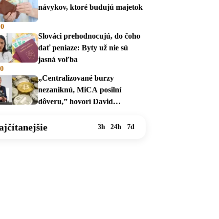
návykov, ktoré budujú majetok
00
Slováci prehodnocujú, do čoho
dať peniaze: Byty už nie sú
jasná voľba
00
„Centralizované burzy
nezaniknú, MiCA posilní
dôveru,” hovorí David
Zábranský
ajčítanejšie
3h
24h
7d