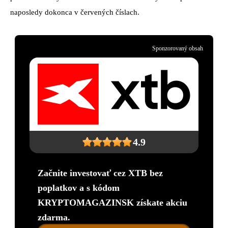
naposledy dokonca v červených číslach.
Sponzorovaný obsah
4.9
Začnite investovať cez XTB bez
poplatkov a s kódom
KRYPTOMAGAZINSK získate akciu
zdarma.