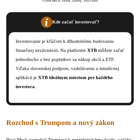
Cena akcií Tesla. Zdroj: xtb.com
Kde začať investovať?
Investovanie je kľúčom k dlhodobému budovaniu
finančnej nezávislosti. Na platforme
XTB
môžete začať
jednoducho a bez poplatkov za nákup akcií a ETF.
Vďaka slovenskej podpore, vzdelávaniu a intuitívnej
aplikácii je
XTB ideálnym miestom pre každého
investora
.
Rozchod s Trumpom a nový zákon
Hoci Musk pomohol Trumpovi k prezidentskému úradu, vzťahy