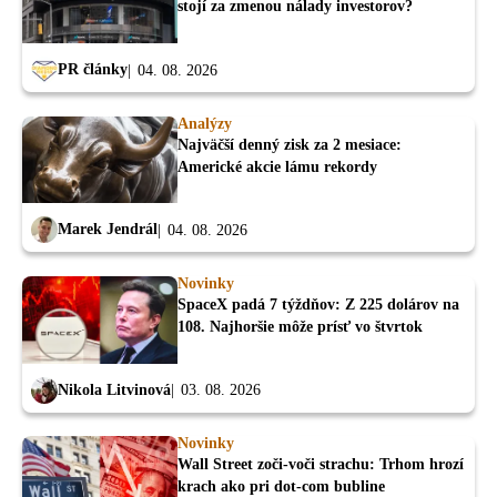
stojí za zmenou nálady investorov?
PR články
04. 08. 2026
Analýzy
Najväčší denný zisk za 2 mesiace:
Americké akcie lámu rekordy
Marek Jendrál
04. 08. 2026
Novinky
SpaceX padá 7 týždňov: Z 225 dolárov na
108. Najhoršie môže prísť vo štvrtok
Nikola Litvinová
03. 08. 2026
Novinky
Wall Street zoči-voči strachu: Trhom hrozí
krach ako pri dot-com bubline