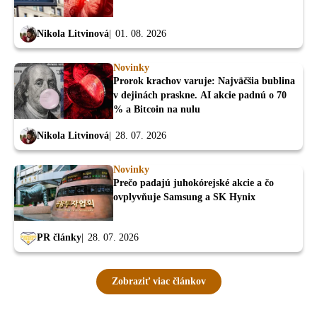
Nikola Litvinová
01. 08. 2026
Novinky
Prorok krachov varuje: Najväčšia bublina
v dejinách praskne. AI akcie padnú o 70
% a Bitcoin na nulu
Nikola Litvinová
28. 07. 2026
Novinky
Prečo padajú juhokórejské akcie a čo
ovplyvňuje Samsung a SK Hynix
PR články
28. 07. 2026
Zobraziť viac článkov