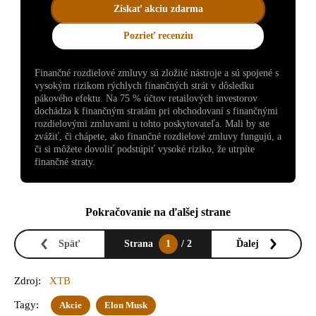
Získať akciu zdarma
Pozrieť recenziu
Finančné rozdielové zmluvy sú zložité nástroje a sú spojené s
vysokým rizikom rýchlych finančných strát v dôsledku
pákového efektu. Na 75 % účtov retailových investorov
dochádza k finančným stratám pri obchodovaní s finančnými
rozdielovými zmluvami u tohto poskytovateľa. Mali by ste
zvážiť, či chápete, ako finančné rozdielové zmluvy fungujú, a
či si môžete dovoliť podstúpiť vysoké riziko, že utrpíte
finančné straty.
Pokračovanie na ďalšej strane
Späť
Strana
1
/ 2
Ďalej
Zdroj:
XTB
Tagy:
Akcie
Elon Musk