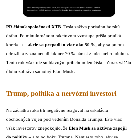
PR článok spoločnosti XTB
. Tesla zažíva poriadnu horskú
dráhu. Po minuloročnom raketovom vzostupe prišla prudká
korekcia –
akcie sa prepadli o viac ako 50 %
, aby sa potom
odrazili a zaznamenali takmer 70 % nárast z miestneho minima.
Tento rok však nie sú hlavným príbehom len čísla – čoraz väčšiu
úlohu zohráva samotný Elon Musk.
Trump, politika a nervózni investori
Na začiatku roka trh negatívne reagoval na eskaláciu
obchodných vojen pod vedením Donalda Trumpa. Ešte viac
však investorov znepokojilo, že
Elon Musk sa aktívne zapojil
do politiky
– a to po boku Trumpa. Namiesto toho, aby sa