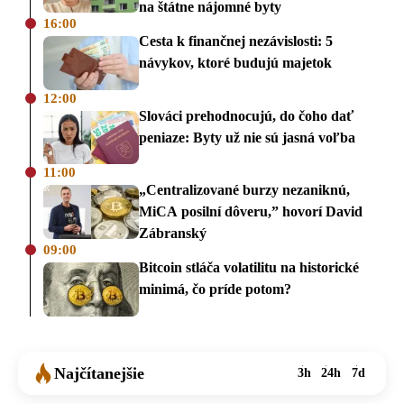
na štátne nájomné byty
16:00
Cesta k finančnej nezávislosti: 5
návykov, ktoré budujú majetok
12:00
Slováci prehodnocujú, do čoho dať
peniaze: Byty už nie sú jasná voľba
11:00
„Centralizované burzy nezaniknú,
MiCA posilní dôveru,” hovorí David
Zábranský
09:00
Bitcoin stláča volatilitu na historické
minimá, čo príde potom?
Najčítanejšie
3h
24h
7d