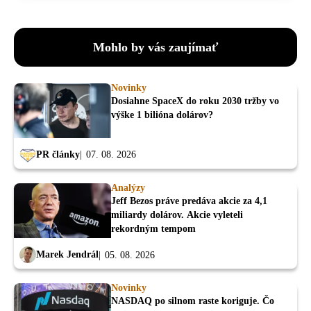
Mohlo by vás zaujímať
Novinky
Dosiahne SpaceX do roku 2030 tržby vo
výške 1 bilióna dolárov?
PR články
07. 08. 2026
Analýzy
Jeff Bezos práve predáva akcie za 4,1
miliardy dolárov. Akcie vyleteli
rekordným tempom
Marek Jendrál
05. 08. 2026
Novinky
NASDAQ po silnom raste koriguje. Čo