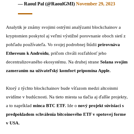
— Raoul Pal (@RaoulGMI)
November 29, 2023
Analytik je známy svojimi ostrými analýzami blockchainov a
kryptomien poskytol aj veľmi výstižné porovnanie oboch sietí z
pohľadu používateľa. Vo svojej podrobnej štúdii
prirovnáva
Ethereum k Androidu
, pričom chváli rozľahlosť jeho
decentralizovaného ekosystému. Na druhej strane
Solana svojím
zameraním na užívateľský komfort pripomína Apple.
Ktorý z týchto blockchainov bude víťazom medzi altcoinmi
uvidíme v budúcnosti. Na tieto miesta sa tlačia aj ďalšie projekty,
a to napríklad
minca BTC ETF.
Ide o
nový projekt súvisiaci s
predpokladom schválenia bitcoinového ETF v spotovej forme
v USA.