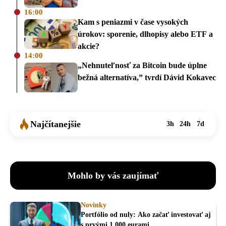
16:00
Kam s peniazmi v čase vysokých
úrokov: sporenie, dlhopisy alebo ETF a
akcie?
14:00
„Nehnuteľnosť za Bitcoin bude úplne
bežná alternatíva,” tvrdí Dávid Kokavec
Najčítanejšie
3h
24h
7d
Mohlo by vás zaujímať
Novinky
Portfólio od nuly: Ako začať investovať aj
s prvými 1 000 eurami