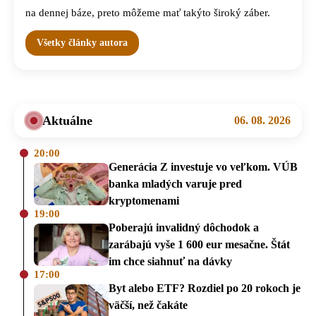
na dennej báze, preto môžeme mať takýto široký záber.
Všetky články autora
Aktuálne
06. 08. 2026
20:00
Generácia Z investuje vo veľkom. VÚB
banka mladých varuje pred
kryptomenami
19:00
Poberajú invalidný dôchodok a
zarábajú vyše 1 600 eur mesačne. Štát
im chce siahnuť na dávky
17:00
Byt alebo ETF? Rozdiel po 20 rokoch je
väčší, než čakáte