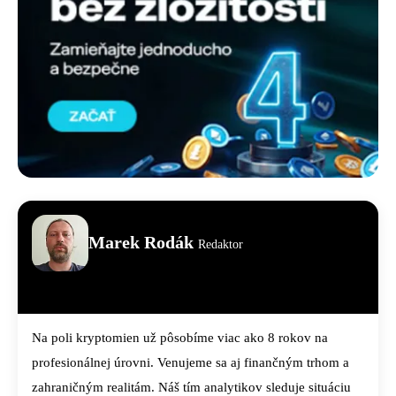
Marek Rodák
Redaktor
Na poli kryptomien už pôsobíme viac ako 8 rokov na
profesionálnej úrovni. Venujeme sa aj finančným trhom a
zahraničným realitám. Náš tím analytikov sleduje situáciu