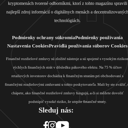
kryptomenách tvorené odborníkmi, ktorí z tohto magazínu spravili
najlepší zdroj informácií o digitálnych menách a decentralizovanýc
technológiách.
Podmienky ochrany súkromia
Podmienky používania
Nastavenia Cookies
Pravidlá používania súborov Cookies
Finančné rozdielové zmluvy sú zložité nástroje a sú spojené s vysokým riziko
rýchlych finančných strát v dôsledku pákového efektu. Na 75 % účtov
retailových investorov dochádza k finančným stratám pri obchodovaní s
finančnými rozdielovými zmluvami u tohto poskytovateľa. Mali by ste zvážiť, 
chápete, ako finančné rozdielové zmluvy fungujú, a či si môžete dovoliť
podstúpiť vysoké riziko, že utrpíte finančné straty.
Sleduj nás: