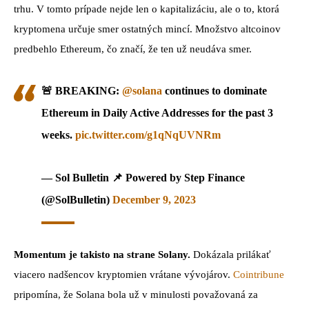
trhu. V tomto prípade nejde len o kapitalizáciu, ale o to, ktorá
kryptomena určuje smer ostatných mincí. Množstvo altcoinov
predbehlo Ethereum, čo značí, že ten už neudáva smer.
🚨 BREAKING:
@solana
continues to dominate
Ethereum in Daily Active Addresses for the past 3
weeks.
pic.twitter.com/g1qNqUVNRm
— Sol Bulletin 📌 Powered by Step Finance
(@SolBulletin)
December 9, 2023
Momentum je takisto na strane Solany.
Dokázala prilákať
viacero nadšencov kryptomien vrátane vývojárov.
Cointribune
pripomína, že Solana bola už v minulosti považovaná za