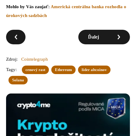
Mohlo by Vás zaujať:
Americká centrálna banka rozhodla o
úrokových sadzbách
Ďalej
Zdroj:
Cointelegraph
Tagy:
cenový rast
Ethereum
líder altcoinov
Solana