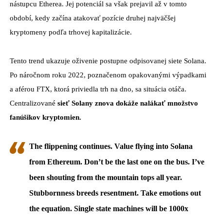
nástupcu Etherea. Jej potenciál sa však prejavil až v tomto
období, kedy začína atakovať pozície druhej najväčšej
kryptomeny podľa trhovej kapitalizácie.
Tento trend ukazuje oživenie postupne odpisovanej siete Solana.
Po náročnom roku 2022, poznačenom opakovanými výpadkami
a aférou FTX, ktorá priviedla trh na dno, sa situácia otáča.
Centralizované
sieť Solany znova dokáže nalákať množstvo
fanúšikov kryptomien.
The flippening continues. Value flying into Solana
from Ethereum. Don’t be the last one on the bus. I’ve
been shouting from the mountain tops all year.
Stubbornness breeds resentment. Take emotions out
the equation. Single state machines will be 1000x