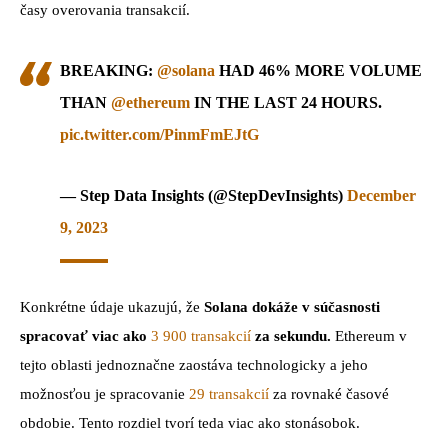
časy overovania transakcií.
BREAKING:
@solana
HAD 46% MORE VOLUME
THAN
@ethereum
IN THE LAST 24 HOURS.
pic.twitter.com/PinmFmEJtG
— Step Data Insights (@StepDevInsights)
December
9, 2023
Konkrétne údaje ukazujú, že
Solana dokáže v súčasnosti
spracovať viac ako
3 900 transakcií
za sekundu.
Ethereum v
tejto oblasti jednoznačne zaostáva technologicky a jeho
možnosťou je spracovanie
29 transakcií
za rovnaké časové
obdobie. Tento rozdiel tvorí teda viac ako stonásobok.