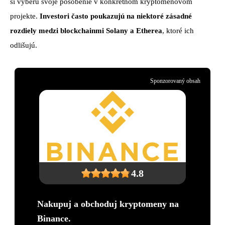
si vyberú svoje pôsobenie v konkrétnom kryptomenovom
projekte.
Investori často poukazujú na niektoré zásadné
rozdiely medzi blockchainmi Solany a Etherea
, ktoré ich
odlišujú.
Sponzorovaný obsah
4.8
Nakupuj a obchoduj kryptomeny na
Binance.