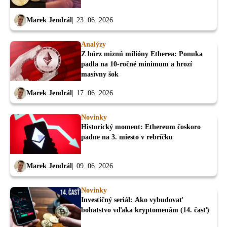
Marek Jendrál
23. 06. 2026
Analýzy
Z búrz miznú milióny Etherea: Ponuka
padla na 10-ročné minimum a hrozí
masívny šok
Marek Jendrál
17. 06. 2026
Novinky
Historický moment: Ethereum čoskoro
padne na 3. miesto v rebríčku
Marek Jendrál
09. 06. 2026
Novinky
Investičný seriál: Ako vybudovať
bohatstvo vďaka kryptomenám (14. časť)