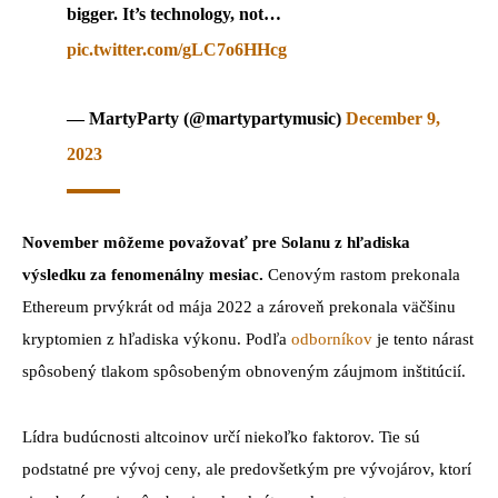
bigger. It’s technology, not…
pic.twitter.com/gLC7o6HHcg
— MartyParty (@martypartymusic)
December 9,
2023
November môžeme považovať pre Solanu z hľadiska
výsledku za fenomenálny mesiac.
Cenovým rastom prekonala
Ethereum prvýkrát od mája 2022 a zároveň prekonala väčšinu
kryptomien z hľadiska výkonu. Podľa
odborníkov
je tento nárast
spôsobený tlakom spôsobeným obnoveným záujmom inštitúcií.
Lídra budúcnosti altcoinov určí niekoľko faktorov. Tie sú
podstatné pre vývoj ceny, ale predovšetkým pre vývojárov, ktorí