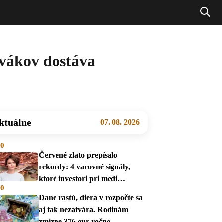
ovákov dostáva
ktuálne
07. 08. 2026
00
Červené zlato prepísalo
rekordy: 4 varovné signály,
ktoré investori pri medi
00
prehliadajú
Dane rastú, diera v rozpočte sa
aj tak nezatvára. Rodinám
zmizne 376 eur ročne