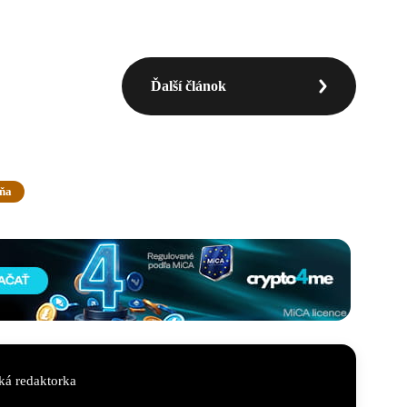
Ďalší článok
vňa
á redaktorka