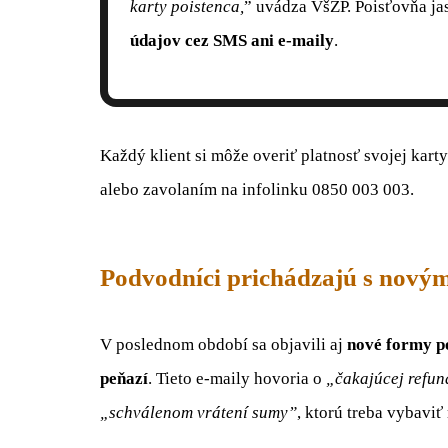
karty poistenca,
” uvádza VšZP. Poisťovňa ja
údajov cez SMS ani e-maily
.
Každý klient si môže overiť platnosť svojej kart
alebo zavolaním na infolinku 0850 003 003.
Podvodníci prichádzajú s novým
V poslednom období sa objavili aj
nové formy po
peňazí
. Tieto e-maily hovoria o
„čakajúcej refun
„schválenom vrátení sumy”
, ktorú treba vybaviť