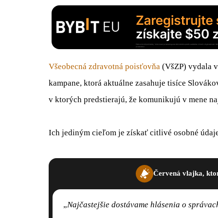
Všeobecná zdravotná poisťovňa
(VšZP) vydala v
kampane, ktorá aktuálne zasahuje tisíce Slováko
v ktorých predstierajú, že komunikujú v mene na
Ich jediným cieľom je získať citlivé osobné údaj
Červená vlajka, kto
„
Najčastejšie dostávame hlásenia o správach