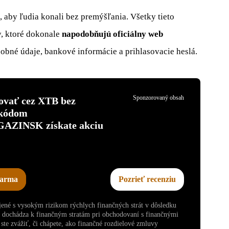
, aby ľudia konali bez premýšľania. Všetky tieto
y, ktoré dokonale
napodobňujú oficiálny web
osobné údaje, bankové informácie a prihlasovacie heslá.
Sponzorovaný obsah
tovať cez XTB bez
 kódom
INSK získate akciu
darma
Pozrieť recenziu
ojené s vysokým rizikom rýchlych finančných strát v dôsledku
v dochádza k finančným stratám pri obchodovaní s finančnými
te zvážiť, či chápete, ako finančné rozdielové zmluvy