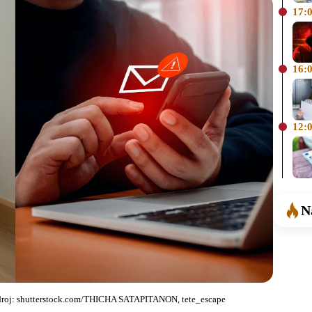
17:
16:
12:
N
Zdroj: shutterstock.com/THICHA SATAPITANON, tete_escape