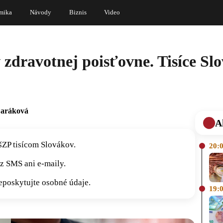
mika
Návody
Biznis
Video
 zdravotnej poisťovne. Tisíce Sl
Daráková
A
šZP tisícom Slovákov.
20:
z SMS ani e-maily.
neposkytujte osobné údaje.
19: