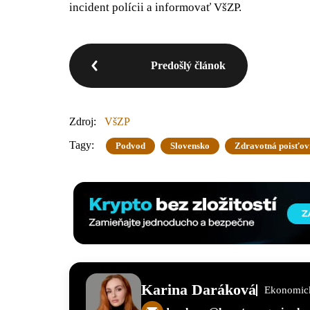
incident polícii a informovať VšZP.
Predošlý článok
Zdroj:
VšZP
Tagy:
Podvod
Slovensko
Zdravotná poisťo
Karina Daráková
Ekonomick