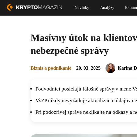
Novinky
Analýzy
Ekono
Masívny útok na klientov
nebezpečné správy
Biznis a podnikanie
29. 03. 2025
Karina 
Podvodníci posielajú falošné správy v mene V
VšZP nikdy nevyžaduje aktualizáciu údajov ce
Pri podozrivej správe neklikajte na odkazy a 