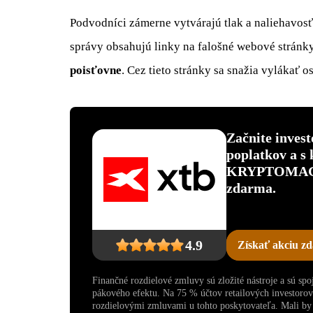
Podvodníci zámerne vytvárajú tlak a naliehavosť
správy obsahujú linky na falošné webové stránk
poisťovne
. Cez tieto stránky sa snažia vylákať 
Začnite inves
poplatkov a s
KRYPTOMAGAZ
zdarma.
4.9
Získať akciu z
Finančné rozdielové zmluvy sú zložité nástroje a sú sp
pákového efektu. Na 75 % účtov retailových investoro
rozdielovými zmluvami u tohto poskytovateľa. Mali by s