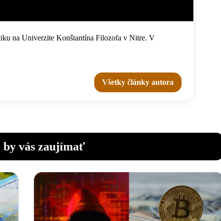
iku na Univerzite Konštantína Filozofa v Nitre. V
Všetky články autora
 by vás zaujímať