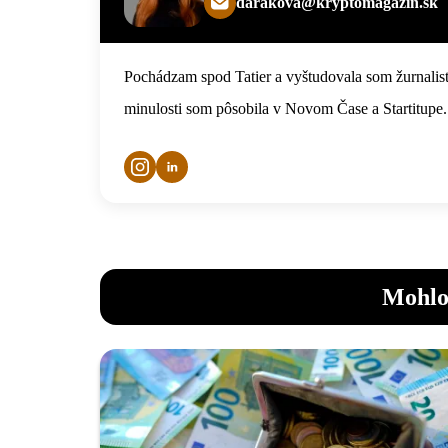
darakova@kryptomagazin.sk
Pochádzam spod Tatier a vyštudovala som žurnalist
minulosti som pôsobila v Novom Čase a Startitupe.
Mohlo