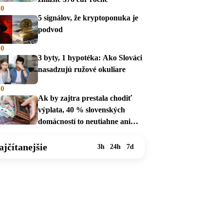
00
5 signálov, že kryptoponuka je
podvod
00
3 byty, 1 hypotéka: Ako Slováci
nasadzujú ružové okuliare
00
Ak by zajtra prestala chodiť
výplata, 40 % slovenských
domácností to neutiahne ani
mesiac
ajčítanejšie
3h
24h
7d