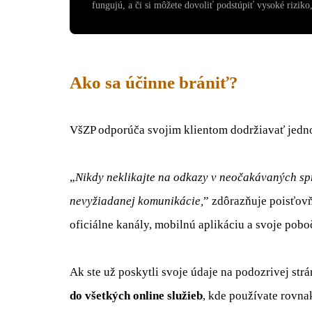
fungujú, a či si môžete dovoliť podstúpiť vysoké riziko, 
Ako sa účinne brániť?
VšZP odporúča svojim klientom dodržiavať jedn
„
Nikdy neklikajte na odkazy v neočakávaných sp
nevyžiadanej komunikácie,
” zdôrazňuje poisťov
oficiálne kanály, mobilnú aplikáciu a svoje pobo
Ak ste už poskytli svoje údaje na podozrivej str
do všetkých online služieb
, kde používate rovna