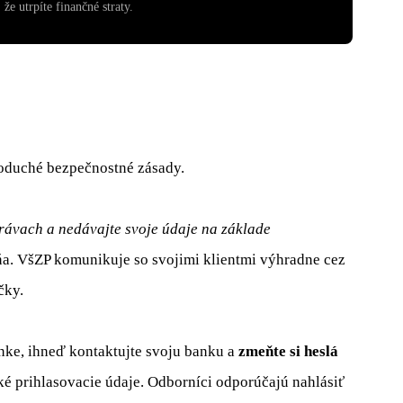
že utrpíte finančné straty.
oduché bezpečnostné zásady.
rávach a nedávajte svoje údaje na základe
ňa. VšZP komunikuje so svojimi klientmi výhradne cez
čky.
ánke, ihneď kontaktujte svoju banku a
zmeňte si heslá
ké prihlasovacie údaje. Odborníci odporúčajú nahlásiť