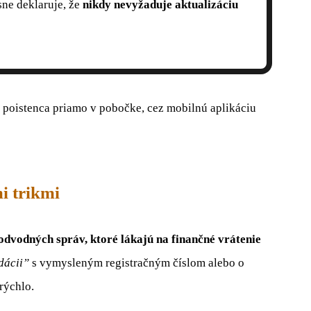
sne deklaruje, že
nikdy nevyžaduje aktualizáciu
y poistenca priamo v pobočke, cez mobilnú aplikáciu
i trikmi
dvodných správ, ktoré lákajú na finančné vrátenie
dácii”
s vymysleným registračným číslom alebo o
 rýchlo.