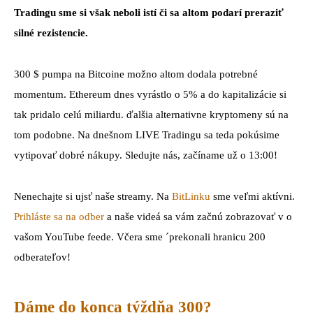
Tradingu sme si však neboli istí či sa altom podarí preraziť
silné rezistencie.
300 $ pumpa na Bitcoine možno altom dodala potrebné
momentum. Ethereum dnes vyrástlo o 5% a do kapitalizácie si
tak pridalo celú miliardu. ďalšia alternativne kryptomeny sú na
tom podobne. Na dnešnom LIVE Tradingu sa teda pokúsime
vytipovať dobré nákupy. Sledujte nás, začíname už o 13:00!
Nenechajte si ujsť naše streamy. Na
BitLinku
sme veľmi aktívni.
Prihláste sa na odber
a naše videá sa vám začnú zobrazovať v o
vašom YouTube feede. Včera sme ´prekonali hranicu 200
odberateľov!
Dáme do konca týždňa
300
?