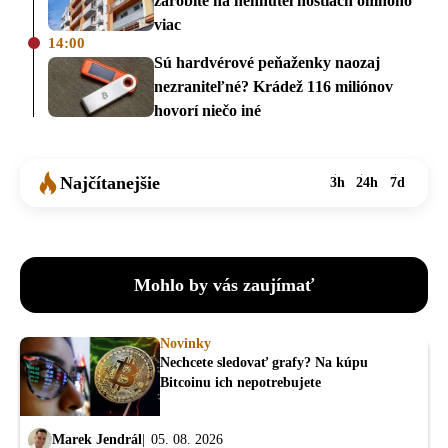
zarobíte na nehnuteľnostiach omnoho
viac
14:00
Sú hardvérové peňaženky naozaj
nezraniteľné? Krádež 116 miliónov
hovorí niečo iné
Najčítanejšie
3h
24h
7d
Mohlo by vás zaujímať
Novinky
Nechcete sledovať grafy? Na kúpu
Bitcoinu ich nepotrebujete
Marek Jendrál
05. 08. 2026