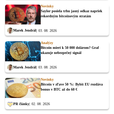
Novinky
Saylor posiela trhu jasný odkaz napriek
rekordným bitcoinovým stratám
Marek Jendrál
03. 08. 2026
Analýzy
Bitcoin mieri k 50 000 dolárom? Graf
ukazuje nebezpečný signál
Marek Jendrál
03. 08. 2026
Novinky
Bitcoin v zľave 50 %: Bybit EU rozdáva
bonus v BTC až do 60 €
PR články
02. 08. 2026