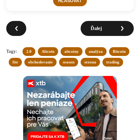
Ďalej
Tagy:
2.0
Altcoin
altcoiny
analýza
Bitcoin
lite
obchodovanie
season
sezona
trading