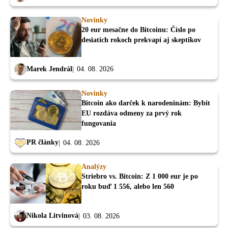
Novinky
20 eur mesačne do Bitcoinu: Číslo po
desiatich rokoch prekvapí aj skeptikov
Marek Jendrál
04. 08. 2026
Novinky
Bitcoin ako darček k narodeninám: Bybit
EU rozdáva odmeny za prvý rok
fungovania
PR články
04. 08. 2026
Analýzy
Striebro vs. Bitcoin: Z 1 000 eur je po
roku buď 1 556, alebo len 560
Nikola Litvinová
03. 08. 2026