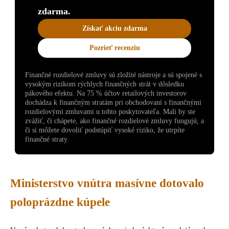
zdarma.
Získať akciu zdarma
Pozrieť recenziu
Finančné rozdielové zmluvy sú zložité nástroje a sú spojené s
vysokým rizikom rýchlych finančných strát v dôsledku
pákového efektu. Na 75 % účtov retailových investorov
dochádza k finančným stratám pri obchodovaní s finančnými
rozdielovými zmluvami u tohto poskytovateľa. Mali by ste
zvážiť, či chápete, ako finančné rozdielové zmluvy fungujú, a
či si môžete dovoliť podstúpiť vysoké riziko, že utrpíte
finančné straty.
Ministerstvo vnútra masívne dotovalo
poloprázdne kúpele