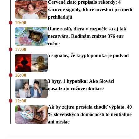
Červené zlato prepísalo rekordy: 4
varovné signály, ktoré investori pri medi
prehliadajú
19:00
Dane rastú, diera v rozpočte sa aj tak
nezatvára. Rodinám zmizne 376 eur
ročne
17:00
5 signálov, že kryptoponuka je podvod
16:00
3 byty, 1 hypotéka: Ako Slováci
nasadzujú ružové okuliare
12:00
Ak by zajtra prestala chodiť výplata, 40
% slovenských domácností to neutiahne
ani mesiac