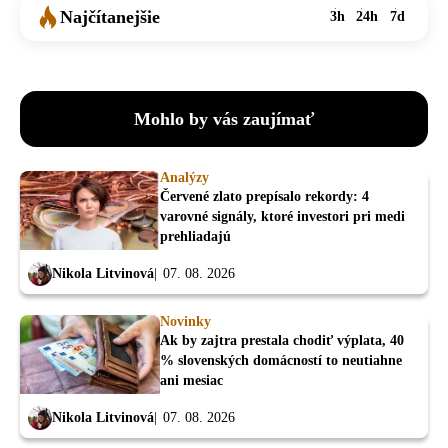
Najčítanejšie
3h
24h
7d
Mohlo by vás zaujímať
Analýzy
Červené zlato prepísalo rekordy: 4
varovné signály, ktoré investori pri medi
prehliadajú
Nikola Litvinová
07. 08. 2026
Novinky
Ak by zajtra prestala chodiť výplata, 40
% slovenských domácností to neutiahne
ani mesiac
Nikola Litvinová
07. 08. 2026