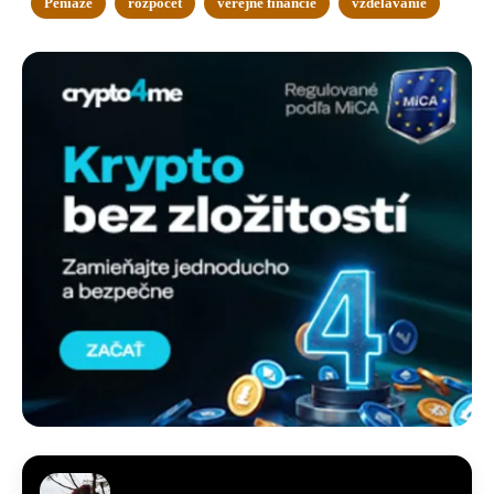
Peniaze
rozpočet
verejné financie
vzdelávanie