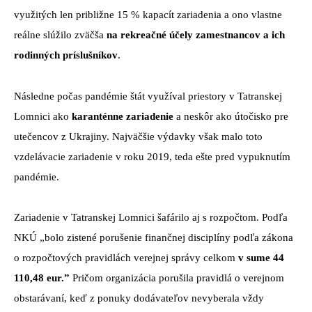
využitých len približne 15 % kapacít zariadenia a ono vlastne
reálne slúžilo zväčša
na rekreačné účely zamestnancov a ich
rodinných príslušníkov
.
Následne počas pandémie štát využíval priestory v Tatranskej
Lomnici ako
karanténne zariadenie
a neskôr ako útočisko pre
utečencov z Ukrajiny. Najväčšie výdavky však malo toto
vzdelávacie zariadenie v roku 2019, teda ešte pred vypuknutím
pandémie.
Zariadenie v Tatranskej Lomnici šafárilo aj s rozpočtom. Podľa
NKÚ „bolo zistené porušenie finančnej disciplíny podľa zákona
o rozpočtových pravidlách verejnej správy celkom
v sume 44
110,48 eur.”
Pričom organizácia porušila pravidlá o verejnom
obstarávaní, keď z ponuky dodávateľov nevyberala vždy