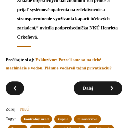
základe objektívnych dát zhodnotiť ich prínos a
prijať systémové opatrenia na zefektívnenie a
stransparentnenie využívania kapacít účelových
zariadení,” uviedla podpredsedníčka NKÚ Henrieta
Crkoňová.
Prečítajte si aj:
Exkluzívne: Pozreli sme sa na tiché
machinácie s vodou. Plánuje vodáreň tajnú privatizáciu?
Ďalej
Zdroj:
NKÚ
Tagy:
kontrolný úrad
kúpele
ministerstvo