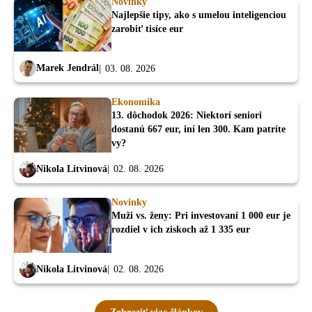
Novinky
Najlepšie tipy, ako s umelou inteligenciou
zarobiť tisíce eur
Marek Jendrál
03. 08. 2026
Ekonomika
13. dôchodok 2026: Niektorí seniori
dostanú 667 eur, iní len 300. Kam patríte
vy?
Nikola Litvinová
02. 08. 2026
Novinky
Muži vs. ženy: Pri investovaní 1 000 eur je
rozdiel v ich ziskoch až 1 335 eur
Nikola Litvinová
02. 08. 2026