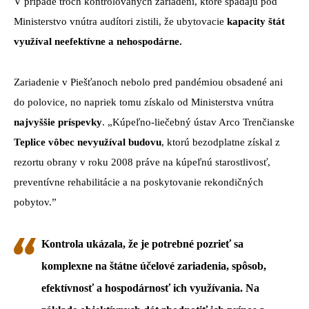
V prípade troch kontrolovaných zariadení, ktoré spadajú pod
Ministerstvo vnútra audítori zistili, že ubytovacie
kapacity štát
využíval neefektívne a nehospodárne.
Zariadenie v Piešťanoch nebolo pred pandémiou obsadené ani
do polovice, no napriek tomu získalo od Ministerstva vnútra
najvyššie príspevky
. „Kúpeľno-liečebný ústav Arco Trenčianske
Teplice vôbec nevyužíval budovu
, ktorú bezodplatne získal z
rezortu obrany v roku 2008 práve na kúpeľnú starostlivosť,
preventívne rehabilitácie a na poskytovanie rekondičných
pobytov.”
Kontrola ukázala, že je potrebné pozrieť sa
komplexne na štátne účelové zariadenia, spôsob,
efektívnosť a hospodárnosť ich využívania. Na