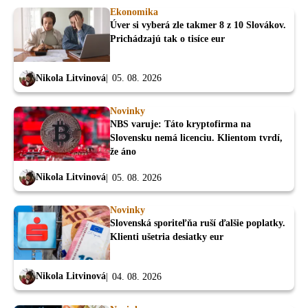
Ekonomika
Úver si vyberá zle takmer 8 z 10 Slovákov.
Prichádzajú tak o tisíce eur
Nikola Litvinová
05. 08. 2026
Novinky
NBS varuje: Táto kryptofirma na
Slovensku nemá licenciu. Klientom tvrdí,
že áno
Nikola Litvinová
05. 08. 2026
Novinky
Slovenská sporiteľňa ruší ďalšie poplatky.
Klienti ušetria desiatky eur
Nikola Litvinová
04. 08. 2026