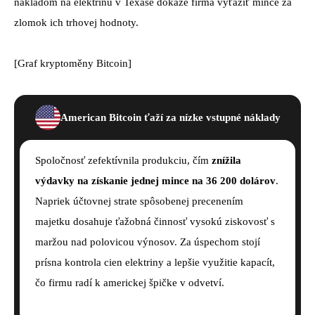
nákladom na elektrinu v Texase dokáže firma vyťažiť mince za
zlomok ich trhovej hodnoty.
[Graf kryptoměny
Bitcoin
]
American Bitcoin ťaží za nízke vstupné náklady
Spoločnosť zefektívnila produkciu, čím
znížila
výdavky na získanie jednej mince na 36 200 dolárov
.
Napriek účtovnej strate spôsobenej precenením
majetku dosahuje ťažobná činnosť vysokú ziskovosť s
maržou nad polovicou výnosov. Za úspechom stojí
prísna kontrola cien elektriny a lepšie využitie kapacít,
čo firmu radí k americkej špičke v odvetví.