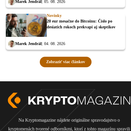
Marek Jendrál
05. 08. 2026
Novinky
20 eur mesačne do Bitcoinu: Číslo po
desiatich rokoch prekvapí aj skeptikov
Marek Jendrál
04. 08. 2026
Zobraziť viac článkov
Na Kryptomagazine nájdete originálne spravodajstvo o
kryptomenách tvorené odborníkmi, ktorí z tohto magazínu spravili