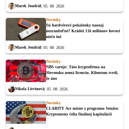
Marek Jendrál
05. 08. 2026
Novinky
Sú hardvérové peňaženky naozaj
nezraniteľné? Krádež 116 miliónov hovorí
niečo iné
Marek Jendrál
05. 08. 2026
Novinky
NBS varuje: Táto kryptofirma na
Slovensku nemá licenciu. Klientom tvrdí,
že áno
Nikola Litvinová
05. 08. 2026
Novinky
CLARITY Act mizne z programu Senátu:
Kryptomeny čelia finálnej kapitulácii