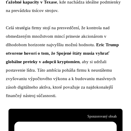
ťažobné kapacity v Texase
, kde nachádza ideálne podmienky
na prevádzku tisícov strojov.
Celá stratégia firmy stojí na presvedčení, že kontrola nad
obmedzeným množstvom mincí prinesie akcionárom v
dlhodobom horizonte najvyššiu možnú hodnotu.
Eric Trump
otvorene hovorí o tom, že Spojené štáty musia vyhrať
globálne preteky v adopcii kryptomien
, aby si udržali
postavenie lídra. Táto ambícia poháňa firmu k neustálemu
zvyšovaniu výpočtového výkonu a k budovaniu masívnych
zásob digitálneho aktíva, ktoré považuje za najdokonalejší
finančný nástroj súčasnosti.
Sponzorovaný obsah