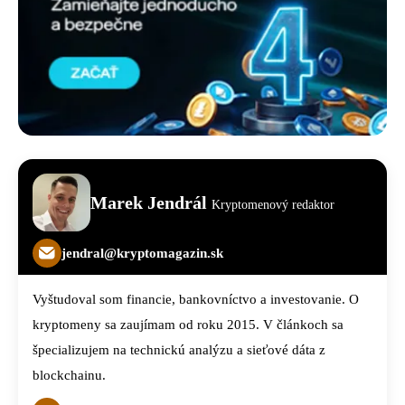
Marek Jendrál
Kryptomenový redaktor
jendral@kryptomagazin.sk
Vyštudoval som financie, bankovníctvo a investovanie. O
kryptomeny sa zaujímam od roku 2015. V článkoch sa
špecializujem na technickú analýzu a sieťové dáta z
blockchainu.