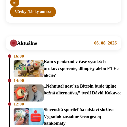
Všetky články autora
Aktuálne
06. 08. 2026
16:00
Kam s peniazmi v čase vysokých
úrokov: sporenie, dlhopisy alebo ETF a
akcie?
14:00
„Nehnuteľnosť za Bitcoin bude úplne
bežná alternatíva,” tvrdí Dávid Kokavec
12:00
Slovenská sporiteľňa odstaví služby:
Výpadok zasiahne Georgea aj
bankomaty