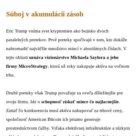
Súboj v akumulácii zásob
Eric Trump vníma svet kryptomien ako bojisko dvoch
paralelných pretekov. Prvé preteky spočívajú v tom, kto dokáže
nahromadiť najväčšie množstvo mincí v absolútnych číslach. V
tejto oblasti
uznáva vizionárstvo Michaela Saylora a jeho
firmy MicroStrategy
, ktorá už roky nakupuje aktíva na voľnom
trhu.
Druhé preteky však Trump považuje za oveľa dôležitejšie pre
svoju firmu. Ide o
schopnosť získať mince čo najlacnejšie
.
Zatiaľ čo konkurencia musí aktíva nakupovať za trhové ceny,
spoločnosť American Bitcoin ich priamo generuje
prostredníctvom ťažby. Vďaka efektívnej infraštruktúre a nízkym