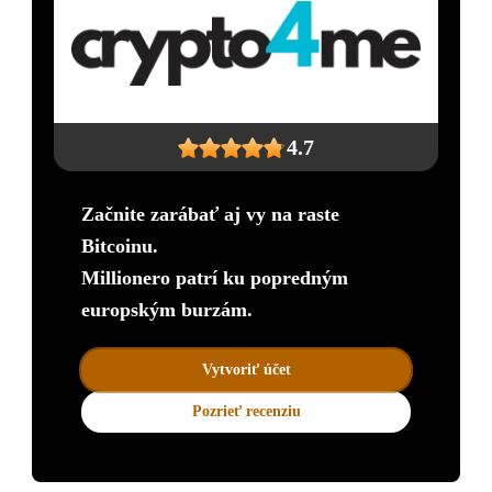
4.7
Začnite zarábať aj vy na raste
Bitcoinu.
Millionero patrí ku popredným
europským burzám.
Vytvoriť účet
Pozrieť recenziu