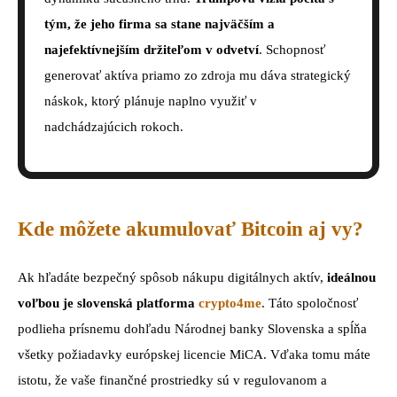
tým, že jeho firma sa stane najväčším a
najefektívnejším držiteľom v odvetví
. Schopnosť
generovať aktíva priamo zo zdroja mu dáva strategický
náskok, ktorý plánuje naplno využiť v
nadchádzajúcich rokoch.
Kde môžete akumulovať Bitcoin aj vy?
Ak hľadáte bezpečný spôsob nákupu digitálnych aktív,
ideálnou
voľbou je slovenská platforma
crypto4me
. Táto spoločnosť
podlieha prísnemu dohľadu Národnej banky Slovenska a spĺňa
všetky požiadavky európskej licencie MiCA. Vďaka tomu máte
istotu, že vaše finančné prostriedky sú v regulovanom a