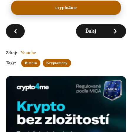
crypto4me
Ďalej
Zdroj:
Youtube
Tagy:
Bitcoin
Kryptomeny