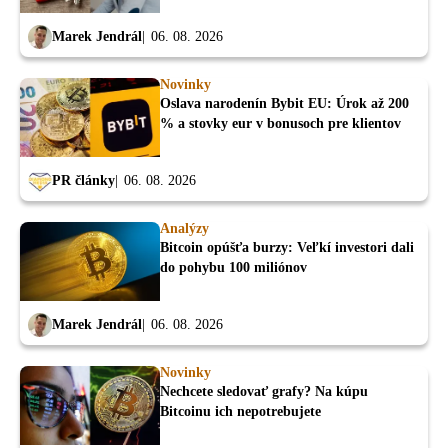
Marek Jendrál
06. 08. 2026
Novinky
Oslava narodenín Bybit EU: Úrok až 200
% a stovky eur v bonusoch pre klientov
PR články
06. 08. 2026
Analýzy
Bitcoin opúšťa burzy: Veľkí investori dali
do pohybu 100 miliónov
Marek Jendrál
06. 08. 2026
Novinky
Nechcete sledovať grafy? Na kúpu
Bitcoinu ich nepotrebujete