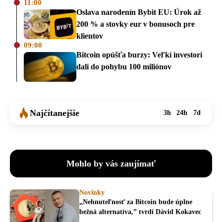
11:00
Oslava narodenín Bybit EU: Úrok až
200 % a stovky eur v bonusoch pre
klientov
09:00
Bitcoin opúšťa burzy: Veľkí investori
dali do pohybu 100 miliónov
Najčítanejšie
3h
24h
7d
Mohlo by vás zaujímať
Novinky
„Nehnuteľnosť za Bitcoin bude úplne
bežná alternatíva,” tvrdí Dávid Kokavec