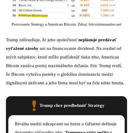
Porovnanie Strategy a American Bitcoin. Zdroj: bitcointreasuries.net
Trump zdôrazňuje, že jeho spoločnosť
neplánuje predávať
vyťažené zásoby
ani na financovanie dividend. Na rozdiel od
iných subjektov, ktoré môžu podľahnúť tlaku trhu, American
Bitcoin zastáva postoj maximálneho držania. Eric Trump tvrdí,
že Bitcoin vyhráva preteky o globálnu dominanciu medzi
digitálnymi aktívami a jeho firma musí byť na čele tohto hnutia.
Trump chce predbehnúť Strategy
Rivalita medzi nákupcami na burze a ťažiarmi definuje
dynamiku súčasného trhu.
Trumpova vízia počíta s