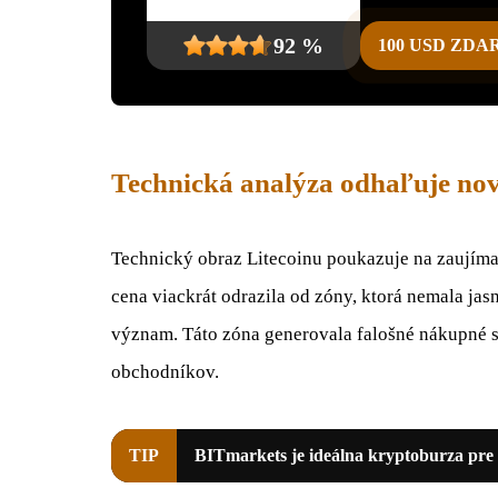
92 %
100 USD ZD
Technická analýza odhaľuje nové
Technický obraz Litecoinu poukazuje na zaujíma
cena viackrát odrazila od zóny, ktorá nemala jas
význam. Táto zóna generovala falošné nákupné s
obchodníkov.
TIP
BITmarkets je ideálna kryptoburza pre