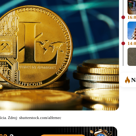
16:
14:
N
tícia. Zdroj: shutterstock.com/alfernec