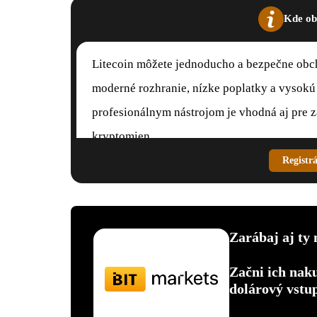
Kde ob
Litecoin môžete jednoducho a bezpečne ob
moderné rozhranie, nízke poplatky a vysokú 
profesionálnym nástrojom je vhodná aj pre za
kryptomien.
Registr
Zarábaj aj ty 
Začni ich nak
dolárový vstu