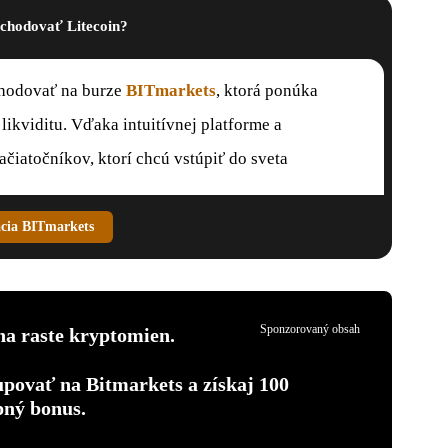
chodovať Litecoin?
chodovať na burze
BITmarkets
, ktorá ponúka
likviditu. Vďaka intuitívnej platforme a
čiatočníkov, ktorí chcú vstúpiť do sveta
ácia BITmarkets
Sponzorovaný obsah
na raste kryptomien.
upovať na Bitmarkets a získaj 100
pný bonus.