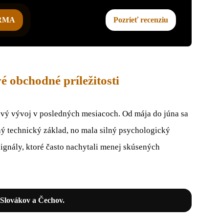
ARMA
Pozrieť recenziu
 obchodné príležitosti
vý vývoj v posledných mesiacoch. Od mája do júna sa
ný technický základ, no mala silný psychologický
ignály, ktoré často nachytali menej skúsených
 Slovákov a Čechov.