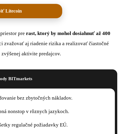
iť Litecoin
priestor pre
rast, ktorý by mohol dosiahnuť až
400
 zvažovať aj riadenie rizika a realizovať čiastočné
 zvýšenej aktivite predajcov.
ody BITmarkets
ovanie bez zbytočných nákladov.
pná nonstop v rôznych jazykoch.
šetky regulačné požiadavky EÚ.