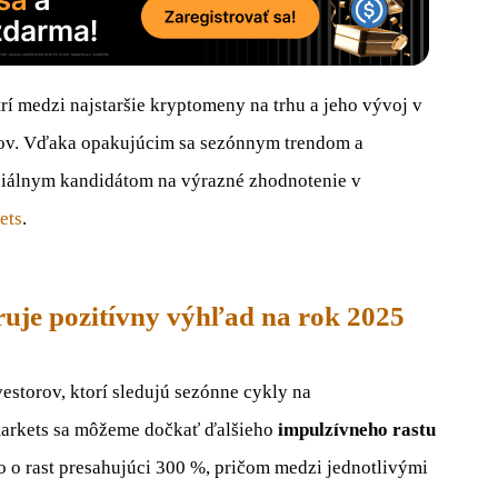
trí medzi najstaršie kryptomeny na trhu a jeho vývoj v
orov. Vďaka opakujúcim sa sezónnym trendom a
ciálnym kandidátom na výrazné zhodnotenie v
ets
.
ruje pozitívny výhľad na rok 2025
vestorov, ktorí sledujú sezónne cykly na
arkets sa môžeme dočkať ďalšieho
impulzívneho rastu
o o rast presahujúci 300 %, pričom medzi jednotlivými