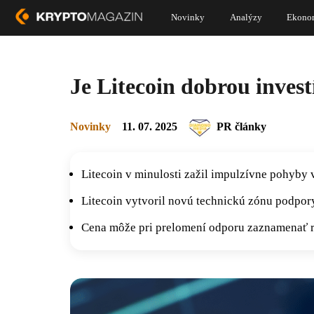
Novinky
Analýzy
Ekono
Je Litecoin dobrou invest
Novinky
11. 07. 2025
PR články
Litecoin v minulosti zažil impulzívne pohyby 
Litecoin vytvoril novú technickú zónu podpor
Cena môže pri prelomení odporu zaznamenať r