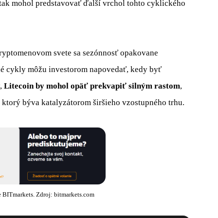
tak mohol predstavovať ďalší vrchol tohto cyklického
 kryptomenovom svete sa sezónnosť opakovane
ulé cykly môžu investorom napovedať, kedy byť
y,
Litecoin by mohol opäť prekvapiť silným rastom
,
 ktorý býva katalyzátorom širšieho vzostupného trhu.
e BITmarkets. Zdroj: bitmarkets.com