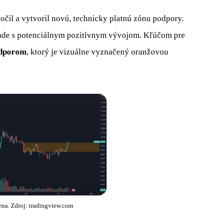
očil a vytvoril novú, technicky platnú zónu podpory.
úlade s potenciálnym pozitívnym vývojom. Kľúčom pre
odporom
, ktorý je vizuálne vyznačený oranžovou
ena. Zdroj: tradingview.com