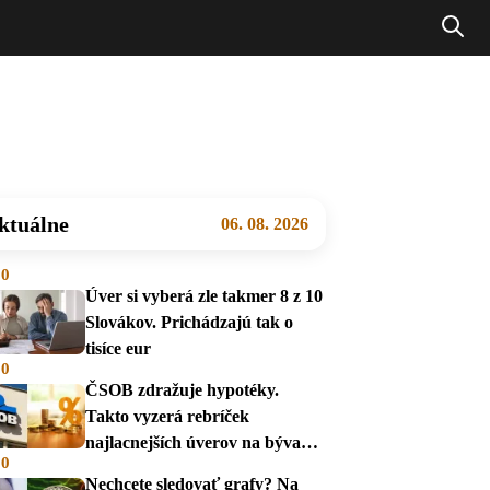
ktuálne
06. 08. 2026
00
Úver si vyberá zle takmer 8 z 10
Slovákov. Prichádzajú tak o
tisíce eur
00
ČSOB zdražuje hypotéky.
Takto vyzerá rebríček
najlacnejších úverov na bývanie
00
v auguste 2026
Nechcete sledovať grafy? Na