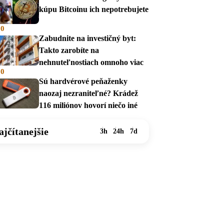
kúpu Bitcoinu ich nepotrebujete
00
Zabudnite na investičný byt:
Takto zarobíte na
nehnuteľnostiach omnoho viac
00
Sú hardvérové peňaženky
naozaj nezraniteľné? Krádež
116 miliónov hovorí niečo iné
ajčítanejšie
3h
24h
7d