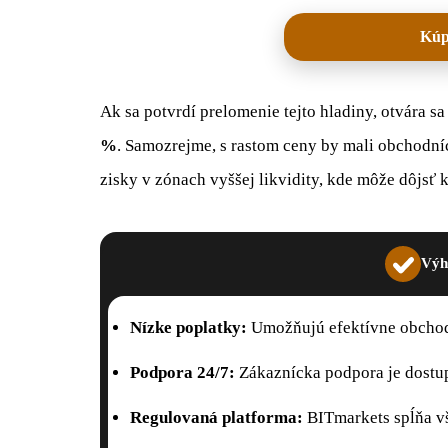
Kúp
Ak sa potvrdí prelomenie tejto hladiny, otvára sa 
%
. Samozrejme, s rastom ceny by mali obchodníci
zisky v zónach vyššej likvidity, kde môže dôjsť k
Výh
Nízke poplatky:
Umožňujú efektívne obchod
Podpora 24/7:
Zákaznícka podpora je dostu
Regulovaná platforma:
BITmarkets spĺňa v