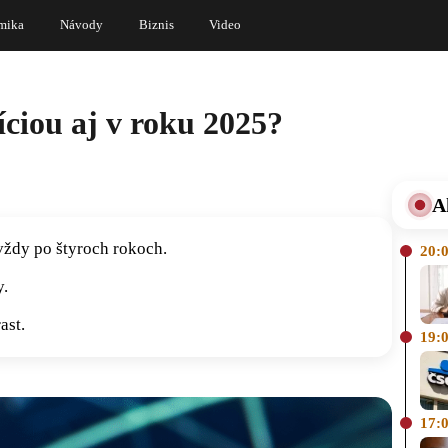
mika
Návody
Biznis
Video
íciou aj v roku 2025?
A
vždy po štyroch rokoch.
20:
y.
ast.
19:
17: