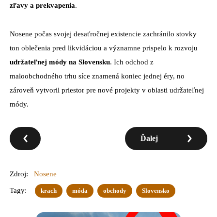
zľavy a prekvapenia
.
Nosene počas svojej desaťročnej existencie zachránilo stovky
ton oblečenia pred likvidáciou a významne prispelo k rozvoju
udržateľnej módy na Slovensku
. Ich odchod z
maloobchodného trhu síce znamená koniec jednej éry, no
zároveň vytvoril priestor pre nové projekty v oblasti udržateľnej
módy.
Ďalej
Zdroj:
Nosene
Tagy:
krach
móda
obchody
Slovensko