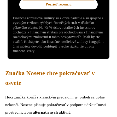
Pozrieť recenziu
Finančné rozdielové zmluvy sú zložité nástroje a sú spojené s
vysokým rizikom rýchlych finančných strát v dôsledku
pákového efektu. Na 75 % účtov retailových investorov
dochádza k finančným stratám pri obchodovaní s finančnými
rozdielovými zmluvami u tohto poskytovateľa. Mali by ste
zvážiť, či chápete, ako finančné rozdielové zmluvy fungujú, a
či si môžete dovoliť podstúpiť vysoké riziko, že utrpíte
finančné straty.
Značka Nosene chce pokračovať v
osvete
Hoci značka končí s klasickým predajom, jej príbeh sa úplne
nekončí. Nosene plánuje pokračovať v podpore udržateľnosti
prostredníctvom
alternatívnych aktivít
.