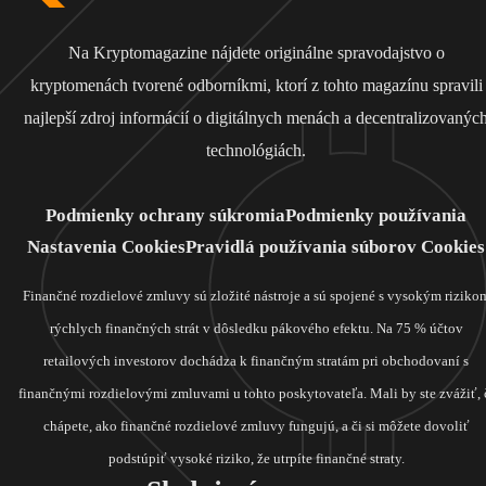
Na Kryptomagazine nájdete originálne spravodajstvo o
kryptomenách tvorené odborníkmi, ktorí z tohto magazínu spravili
najlepší zdroj informácií o digitálnych menách a decentralizovanýc
technológiách.
Podmienky ochrany súkromia
Podmienky používania
Nastavenia Cookies
Pravidlá používania súborov Cookies
Finančné rozdielové zmluvy sú zložité nástroje a sú spojené s vysokým riziko
rýchlych finančných strát v dôsledku pákového efektu. Na 75 % účtov
retailových investorov dochádza k finančným stratám pri obchodovaní s
finančnými rozdielovými zmluvami u tohto poskytovateľa. Mali by ste zvážiť, 
chápete, ako finančné rozdielové zmluvy fungujú, a či si môžete dovoliť
podstúpiť vysoké riziko, že utrpíte finančné straty.