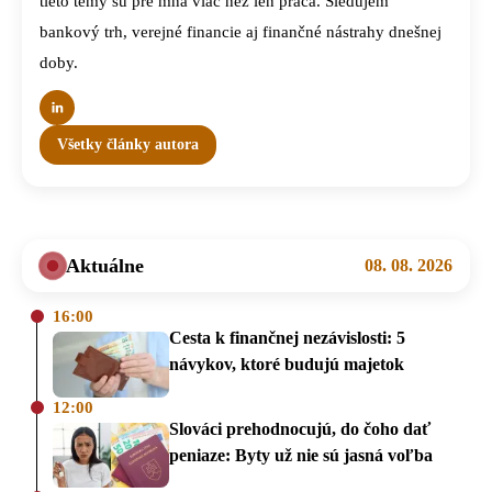
tieto témy sú pre mňa viac než len práca. Sledujem
bankový trh, verejné financie aj finančné nástrahy dnešnej
doby.
Všetky články autora
Aktuálne
08. 08. 2026
16:00
Cesta k finančnej nezávislosti: 5
návykov, ktoré budujú majetok
12:00
Slováci prehodnocujú, do čoho dať
peniaze: Byty už nie sú jasná voľba