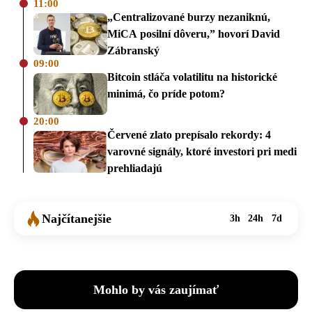
11:00
„Centralizované burzy nezaniknú,
MiCA posilní dôveru,” hovorí David
Zábranský
09:00
Bitcoin stláča volatilitu na historické
minimá, čo príde potom?
20:00
Červené zlato prepísalo rekordy: 4
varovné signály, ktoré investori pri medi
prehliadajú
Najčítanejšie
3h
24h
7d
Mohlo by vás zaujímať