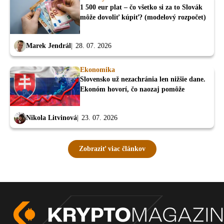
1 500 eur plat – čo všetko si za to Slovák
môže dovoliť kúpiť? (modelový rozpočet)
Marek Jendrál
28. 07. 2026
Ekonomika
Slovensko už nezachránia len nižšie dane.
Ekonóm hovorí, čo naozaj pomôže
Nikola Litvinová
23. 07. 2026
Zobraziť viac článkov