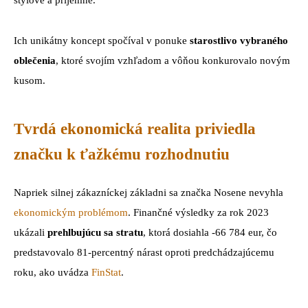
štýlové a príjemné.
Ich unikátny koncept spočíval v ponuke
starostlivo vybraného
oblečenia
, ktoré svojím vzhľadom a vôňou konkurovalo novým
kusom.
Tvrdá ekonomická realita priviedla
značku k ťažkému rozhodnutiu
Napriek silnej zákazníckej základni sa značka Nosene nevyhla
ekonomickým problémom
. Finančné výsledky za rok 2023
ukázali
prehlbujúcu sa stratu
, ktorá dosiahla -66 784 eur, čo
predstavovalo 81-percentný nárast oproti predchádzajúcemu
roku, ako uvádza
FinStat
.