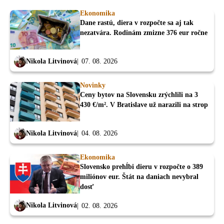
Ekonomika
Dane rastú, diera v rozpočte sa aj tak
nezatvára. Rodinám zmizne 376 eur ročne
Nikola Litvinová
07. 08. 2026
Novinky
Ceny bytov na Slovensku zrýchlili na 3
430 €/m². V Bratislave už narazili na strop
Nikola Litvinová
04. 08. 2026
Ekonomika
Slovensko prehĺbi dieru v rozpočte o 389
miliónov eur. Štát na daniach nevybral
dosť
Nikola Litvinová
02. 08. 2026