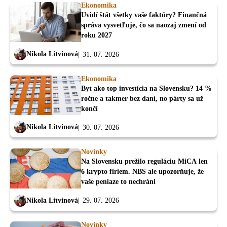
Ekonomika
Uvidí štát všetky vaše faktúry? Finančná
správa vysvetľuje, čo sa naozaj zmení od
roku 2027
Nikola Litvinová
31. 07. 2026
Ekonomika
Byt ako top investícia na Slovensku? 14 %
ročne a takmer bez daní, no párty sa už
končí
Nikola Litvinová
30. 07. 2026
Novinky
Na Slovensku prežilo reguláciu MiCA len
6 krypto firiem. NBS ale upozorňuje, že
vaše peniaze to nechráni
Nikola Litvinová
29. 07. 2026
Novinky