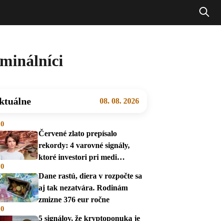
minálníci
ktuálne
08. 08. 2026
00
Červené zlato prepísalo
rekordy: 4 varovné signály,
ktoré investori pri medi
00
prehliadajú
Dane rastú, diera v rozpočte sa
aj tak nezatvára. Rodinám
zmizne 376 eur ročne
00
5 signálov, že kryptoponuka je