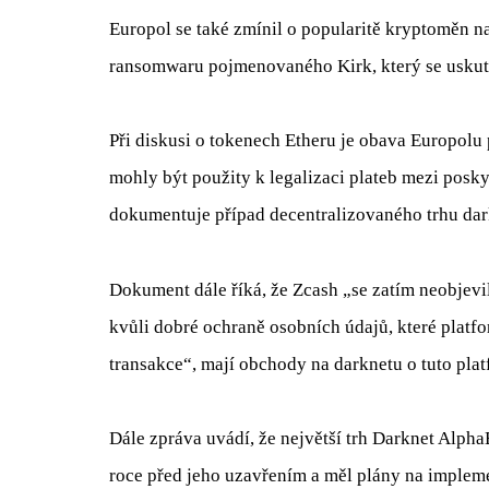
Europol se také zmínil o popularitě kryptoměn n
ransomwaru pojmenovaného Kirk, který se uskut
Při diskusi o tokenech Etheru je obava Europolu p
mohly být použity k legalizaci plateb mezi posk
dokumentuje případ decentralizovaného trhu dark
Dokument dále říká, že Zcash „se zatím neobjevi
kvůli dobré ochraně osobních údajů, které platf
transakce“, mají obchody na darknetu o tuto pla
Dále zpráva uvádí, že největší trh Darknet Alph
roce před jeho uzavřením a měl plány na implem