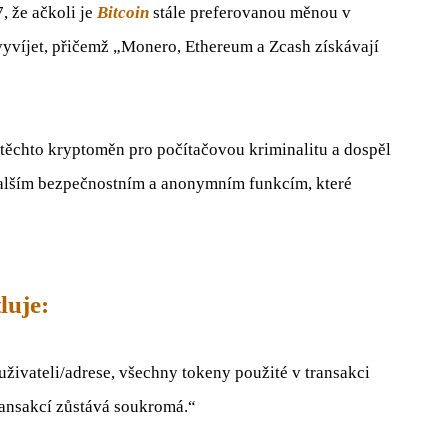
 že ačkoli je
Bitcoin
stále preferovanou měnou v
 vyvíjet, přičemž „Monero, Ethereum a Zcash získávají
ěchto kryptoměn pro počítačovou kriminalitu a dospěl
„dalším bezpečnostním a anonymním funkcím, které
luje:
živateli/adrese, všechny tokeny použité v transakci
transakcí zůstává soukromá.“