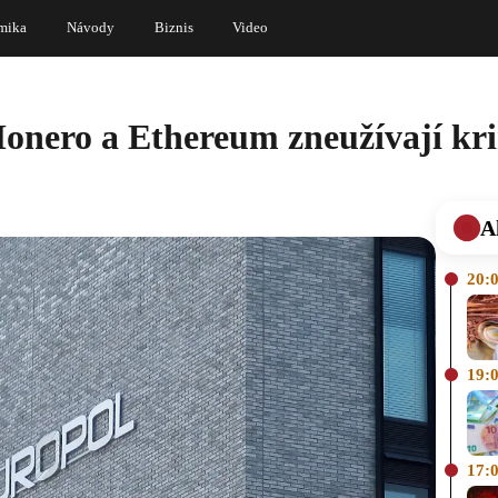
mika
Návody
Biznis
Video
onero a Ethereum zneužívají kri
A
20:
19:
17: