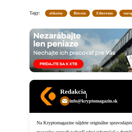
Tagy:
altkoiny
Bitcoin
Ethereum
euro
Redakcia
info@kryptomagazin.sk
Na Kryptomagazine nájdete originálne spravodajstv