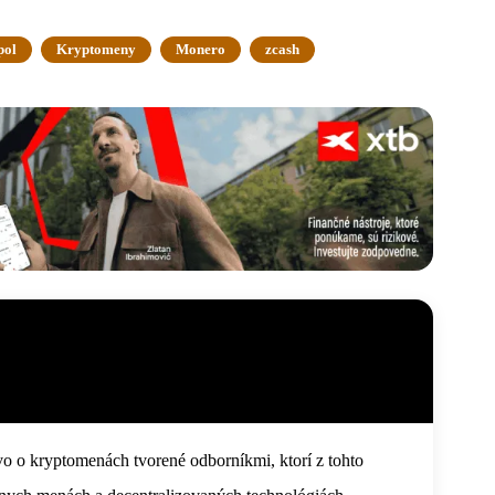
pol
Kryptomeny
Monero
zcash
o o kryptomenách tvorené odborníkmi, ktorí z tohto