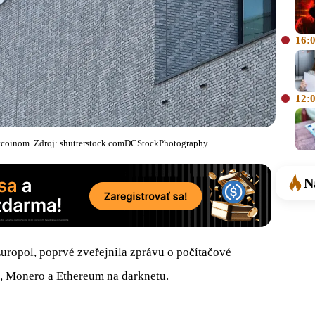
16:
12:
altcoinom. Zdroj: shutterstock.comDCStockPhotography
N
uropol, poprvé zveřejnila zprávu o počítačové
h, Monero a Ethereum na darknetu.