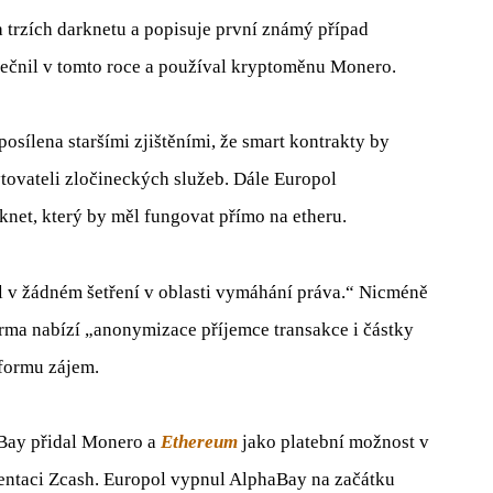
a trzích darknetu a popisuje první známý případ
ečnil v tomto roce a používal kryptoměnu Monero.
osílena staršími zjištěními, že smart kontrakty by
ytovateli zločineckých služeb. Dále Europol
net, který by měl fungovat přímo na etheru.
l v žádném šetření v oblasti vymáhání práva.“ Nicméně
orma nabízí „anonymizace příjemce transakce i částky
tformu zájem.
aBay přidal Monero a
Ethereum
jako platební možnost v
entaci Zcash. Europol vypnul AlphaBay na začátku