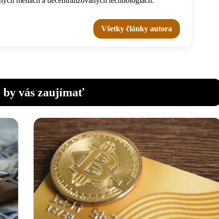
tálnych menách a decentralizovaných technológiách.
Všetky články autora
 by vás zaujímať