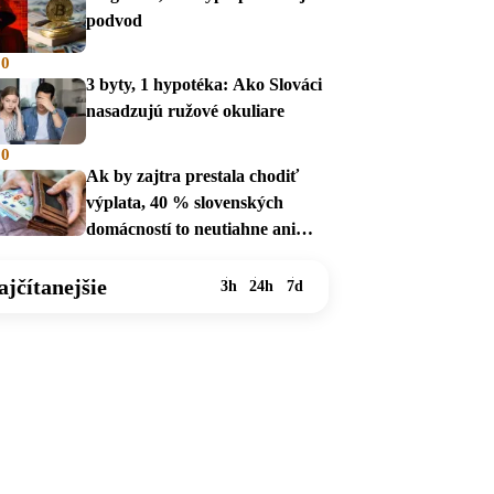
podvod
00
3 byty, 1 hypotéka: Ako Slováci
nasadzujú ružové okuliare
00
Ak by zajtra prestala chodiť
výplata, 40 % slovenských
domácností to neutiahne ani
mesiac
ajčítanejšie
3h
24h
7d