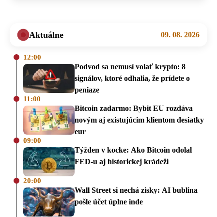
Aktuálne
09. 08. 2026
12:00
Podvod sa nemusí volať krypto: 8
signálov, ktoré odhalia, že prídete o
peniaze
11:00
Bitcoin zadarmo: Bybit EU rozdáva
novým aj existujúcim klientom desiatky
eur
09:00
Týžden v kocke: Ako Bitcoin odolal
FED-u aj historickej krádeži
20:00
Wall Street si nechá zisky: AI bublina
pošle účet úplne inde