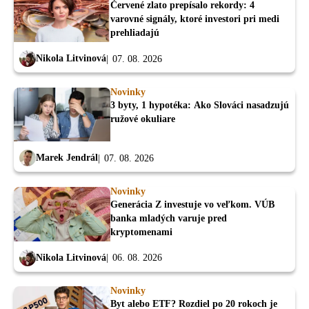
Červené zlato prepísalo rekordy: 4
varovné signály, ktoré investori pri medi
prehliadajú
Nikola Litvinová
07. 08. 2026
Novinky
3 byty, 1 hypotéka: Ako Slováci nasadzujú
ružové okuliare
Marek Jendrál
07. 08. 2026
Novinky
Generácia Z investuje vo veľkom. VÚB
banka mladých varuje pred
kryptomenami
Nikola Litvinová
06. 08. 2026
Novinky
Byt alebo ETF? Rozdiel po 20 rokoch je