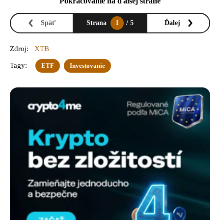
Pokračovanie na ďalšej strane
Späť
Strana
1
/ 5
Ďalej
Zdroj:
XTB
Tagy:
ETF
Investovanie