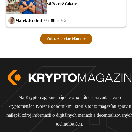
väčší, než čakáte
Marek Jendrál
06. 08. 2026
Zobraziť viac článkov
Na Kryptomagazine nájdete originálne spravodajstvo o
kryptomenách tvorené odborníkmi, ktorí z tohto magazínu spravili
najlepší zdroj informácií o digitálnych menách a decentralizovanýc
technológiách.