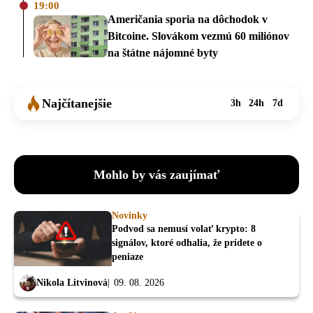
19:00
Američania sporia na dôchodok v
Bitcoine. Slovákom vezmú 60 miliónov
na štátne nájomné byty
Najčítanejšie
3h
24h
7d
Mohlo by vás zaujímať
Novinky
Podvod sa nemusí volať krypto: 8
signálov, ktoré odhalia, že prídete o
peniaze
Nikola Litvinová
09. 08. 2026