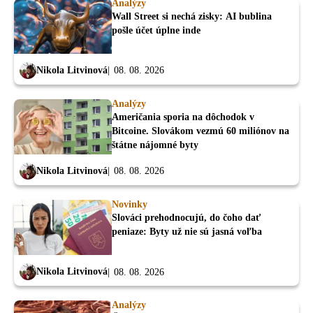
Analýzy
Wall Street si nechá zisky: AI bublina
pošle účet úplne inde
Nikola Litvinová
08. 08. 2026
Analýzy
Američania sporia na dôchodok v
Bitcoine. Slovákom vezmú 60 miliónov na
štátne nájomné byty
Nikola Litvinová
08. 08. 2026
Novinky
Slováci prehodnocujú, do čoho dať
peniaze: Byty už nie sú jasná voľba
Nikola Litvinová
08. 08. 2026
Analýzy