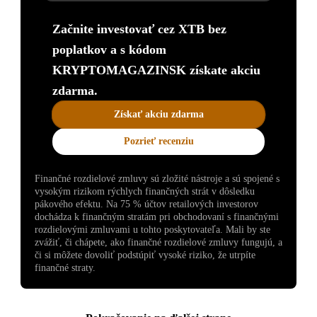
Začnite investovať cez XTB bez
poplatkov a s kódom
KRYPTOMAGAZINSK získate akciu
zdarma.
Získať akciu zdarma
Pozrieť recenziu
Finančné rozdielové zmluvy sú zložité nástroje a sú spojené s
vysokým rizikom rýchlych finančných strát v dôsledku
pákového efektu. Na 75 % účtov retailových investorov
dochádza k finančným stratám pri obchodovaní s finančnými
rozdielovými zmluvami u tohto poskytovateľa. Mali by ste
zvážiť, či chápete, ako finančné rozdielové zmluvy fungujú, a
či si môžete dovoliť podstúpiť vysoké riziko, že utrpíte
finančné straty.