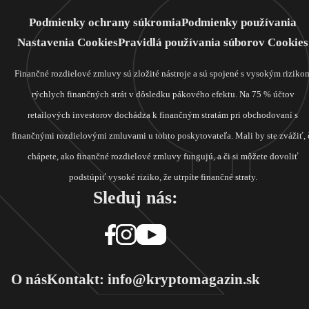
Podmienky ochrany súkromia
Podmienky používania
Nastavenia Cookies
Pravidlá používania súborov Cookies
Finančné rozdielové zmluvy sú zložité nástroje a sú spojené s vysokým riziko
rýchlych finančných strát v dôsledku pákového efektu. Na 75 % účtov
retailových investorov dochádza k finančným stratám pri obchodovaní s
finančnými rozdielovými zmluvami u tohto poskytovateľa. Mali by ste zvážiť, 
chápete, ako finančné rozdielové zmluvy fungujú, a či si môžete dovoliť
podstúpiť vysoké riziko, že utrpíte finančné straty.
Sleduj nás:
O nás
Kontakt: info@kryptomagazin.sk