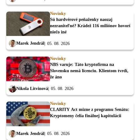
Novinky
Sú hardvérové peňaženky naozaj
nezraniteľné? Krádež 116 miliónov hovorí
niečo iné
Marek Jendrál
05. 08. 2026
Novinky
NBS varuje: Táto kryptofirma na
Slovensku nemá licenciu. Klientom tvrdí,
že áno
Nikola Litvinová
05. 08. 2026
Novinky
CLARITY Act mizne z programu Senátu:
Kryptomeny čelia finálnej kapitulácii
Marek Jendrál
05. 08. 2026