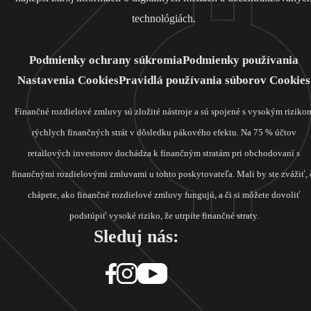
technológiách.
Podmienky ochrany súkromia
Podmienky používania
Nastavenia Cookies
Pravidlá používania súborov Cookies
Finančné rozdielové zmluvy sú zložité nástroje a sú spojené s vysokým riziko
rýchlych finančných strát v dôsledku pákového efektu. Na 75 % účtov
retailových investorov dochádza k finančným stratám pri obchodovaní s
finančnými rozdielovými zmluvami u tohto poskytovateľa. Mali by ste zvážiť, 
chápete, ako finančné rozdielové zmluvy fungujú, a či si môžete dovoliť
podstúpiť vysoké riziko, že utrpíte finančné straty.
Sleduj nás: