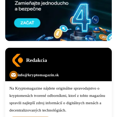
Redakcia
info@kryptomagazin.sk
Na Kryptomagazine nájdete originálne spravodajstvo o
kryptomenách tvorené odborníkmi, ktorí z tohto magazínu
spravili najlepší zdroj informácií o digitálnych menách a
decentralizovaných technológiách.