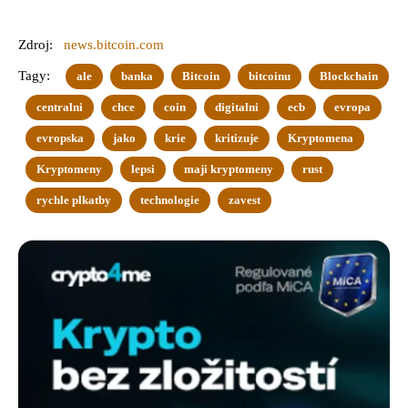
Zdroj:
news.bitcoin.com
Tagy:
ale
banka
Bitcoin
bitcoinu
Blockchain
centralni
chce
coin
digitalni
ecb
evropa
evropska
jako
krie
kritizuje
Kryptomena
Kryptomeny
lepsi
maji kryptomeny
rust
rychle plkatby
technologie
zavest