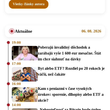
Všetky články autora
Aktuálne
06. 08. 2026
19:00
Poberajú invalidný dôchodok a
zarábajú vyše 1 600 eur mesačne. Štát
im chce siahnuť na dávky
17:00
Byt alebo ETF? Rozdiel po 20 rokoch je
väčší, než čakáte
16:00
Kam s peniazmi v čase vysokých
úrokov: sporenie, dlhopisy alebo ETF a
akcie?
14:00
„Nehnuteľnosť za Bitcoin bude úplne