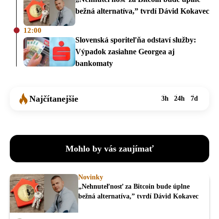
bežná alternatíva,” tvrdí Dávid Kokavec
12:00
Slovenská sporiteľňa odstaví služby:
Výpadok zasiahne Georgea aj
bankomaty
Najčítanejšie
3h
24h
7d
Mohlo by vás zaujímať
Novinky
„Nehnuteľnosť za Bitcoin bude úplne
bežná alternatíva,” tvrdí Dávid Kokavec