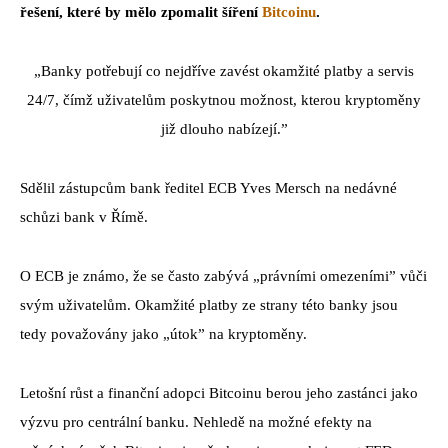
řešení, které by mělo zpomalit šíření
Bitcoinu
.
„Banky potřebují co nejdříve zavést okamžité platby a servis
24/7, čímž uživatelům poskytnou možnost, kterou kryptoměny
již dlouho nabízejí.”
Sdělil zástupcům bank ředitel ECB Yves Mersch na nedávné
schůzi bank v Římě.
O ECB je známo, že se často zabývá „právními omezeními” vůči
svým uživatelům. Okamžité platby ze strany této banky jsou
tedy považovány jako „útok” na kryptoměny.
Letošní růst a finanční adopci Bitcoinu berou jeho zastánci jako
výzvu pro centrální banku. Nehledě na možné efekty na