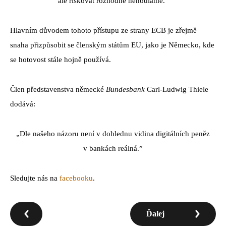
ale riskovat rozhodně nehodláme.“
Hlavním důvodem tohoto přístupu ze strany ECB je zřejmě
snaha přizpůsobit se členským státům EU, jako je Německo, kde
se hotovost stále hojně používá.
Člen představenstva německé
Bundesbank
Carl-Ludwig Thiele
dodává:
„Dle našeho názoru není v dohlednu vidina digitálních peněz
v bankách reálná.”
Sledujte nás na
facebooku
.
Ďalej