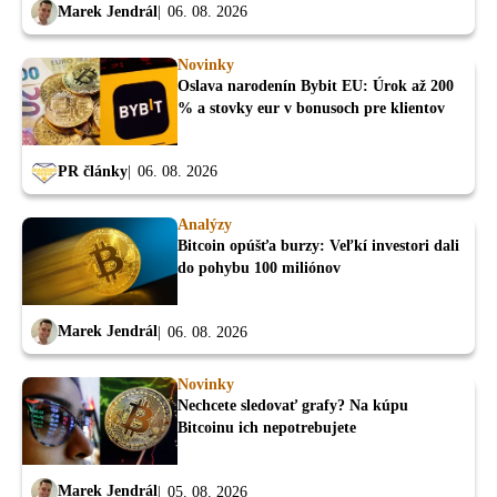
Marek Jendrál
06. 08. 2026
Novinky
Oslava narodenín Bybit EU: Úrok až 200
% a stovky eur v bonusoch pre klientov
PR články
06. 08. 2026
Analýzy
Bitcoin opúšťa burzy: Veľkí investori dali
do pohybu 100 miliónov
Marek Jendrál
06. 08. 2026
Novinky
Nechcete sledovať grafy? Na kúpu
Bitcoinu ich nepotrebujete
Marek Jendrál
05. 08. 2026