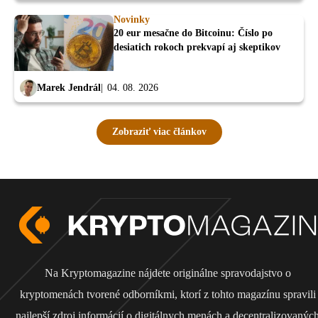
Novinky
20 eur mesačne do Bitcoinu: Číslo po
desiatich rokoch prekvapí aj skeptikov
Marek Jendrál
04. 08. 2026
Zobraziť viac článkov
Na Kryptomagazine nájdete originálne spravodajstvo o
kryptomenách tvorené odborníkmi, ktorí z tohto magazínu spravili
najlepší zdroj informácií o digitálnych menách a decentralizovanýc