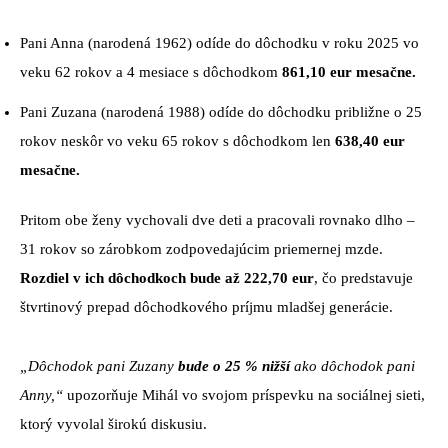
Pani Anna (narodená 1962) odíde do dôchodku v roku 2025 vo
veku 62 rokov a 4 mesiace s dôchodkom
861,10 eur mesačne.
Pani Zuzana (narodená 1988) odíde do dôchodku približne o 25
rokov neskôr vo veku 65 rokov s dôchodkom len
638,40 eur
mesačne.
Pritom obe ženy vychovali dve deti a pracovali rovnako dlho –
31 rokov so zárobkom zodpovedajúcim priemernej mzde.
Rozdiel v ich dôchodkoch bude až 222,70 eur
, čo predstavuje
štvrtinový prepad dôchodkového príjmu mladšej generácie.
„Dôchodok pani Zuzany
bude o 25 % nižší
ako dôchodok pani
Anny,“
upozorňuje Mihál vo svojom príspevku na sociálnej sieti,
ktorý vyvolal širokú diskusiu.