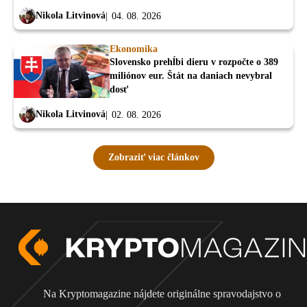
Nikola Litvinová
04. 08. 2026
Ekonomika
Slovensko prehĺbi dieru v rozpočte o 389
miliónov eur. Štát na daniach nevybral
dosť
Nikola Litvinová
02. 08. 2026
Zobraziť viac článkov
Na Kryptomagazine nájdete originálne spravodajstvo o