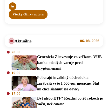
Všetky články autora
Aktuálne
06. 08. 2026
20:00
Generácia Z investuje vo veľkom. VÚB
banka mladých varuje pred
kryptomenami
19:00
Poberajú invalidný dôchodok a
zarábajú vyše 1 600 eur mesačne. Štát
im chce siahnuť na dávky
17:00
Byt alebo ETF? Rozdiel po 20 rokoch je
väčší, než čakáte