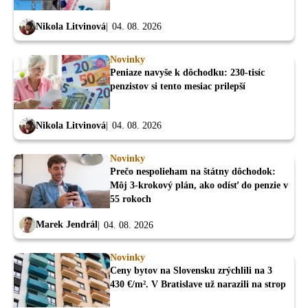
Nikola Litvinová
04. 08. 2026
Novinky
Peniaze navyše k dôchodku: 230-tisíc
penzistov si tento mesiac prilepší
Nikola Litvinová
04. 08. 2026
Novinky
Prečo nespolieham na štátny dôchodok:
Môj 3-krokový plán, ako odísť do penzie v
55 rokoch
Marek Jendrál
04. 08. 2026
Novinky
Ceny bytov na Slovensku zrýchlili na 3
430 €/m². V Bratislave už narazili na strop