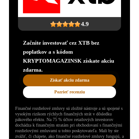
4.9
Začnite investovať cez XTB bez
poplatkov a s kódom
KRYPTOMAGAZINSK získate akciu
zdarma.
Získať akciu zdarma
Pozrieť recenziu
Finančné rozdielové zmluvy sú zložité nástroje a sú spojené s
vysokým rizikom rýchlych finančných strát v dôsledku
pákového efektu. Na 75 % účtov retailových investorov
dochádza k finančným stratám pri obchodovaní s finančnými
rozdielovými zmluvami u tohto poskytovateľa. Mali by ste
zvážiť, či chápete, ako finančné rozdielové zmluvy fungujú, a