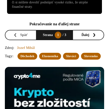
či si môžete dovoliť podstúpiť vysoké riziko, že utrpíte
finančné straty.
Pokračovanie na ďalšej strane
Späť
Strana
1
/ 3
Ďalej
Zdroj:
Jozef Mihál
Tagy:
Dôchodok
Ekonomika
Slováci
Slovensko