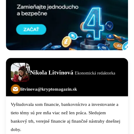
Nikola Litvinová
Ekonomická redaktorka
litvinova@kryptomagazin.sk
Vyštudovala som financie, bankovníctvo a investovanie a
tieto témy sú pre mňa viac než len práca. Sledujem
bankový trh, verejné financie aj finančné nástrahy dnešnej
doby.