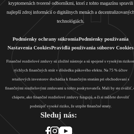
kryptomenách tvorené odborníkmi, ktorí z tohto magazínu spravili
najlepší zdroj informácií o digitálnych menách a decentralizovanýc
technológiách.
Podmienky ochrany súkromia
Podmienky používania
Nastavenia Cookies
Pravidlá používania súborov Cookies
Finančné rozdielové zmluvy sú zložité nástroje a sú spojené s vysokým riziko
rýchlych finančných strát v dôsledku pákového efektu. Na 75 % účtov
retailových investorov dochádza k finančným stratám pri obchodovaní s
finančnými rozdielovými zmluvami u tohto poskytovateľa. Mali by ste zvážiť, 
chápete, ako finančné rozdielové zmluvy fungujú, a či si môžete dovoliť
podstúpiť vysoké riziko, že utrpíte finančné straty.
Sleduj nás: