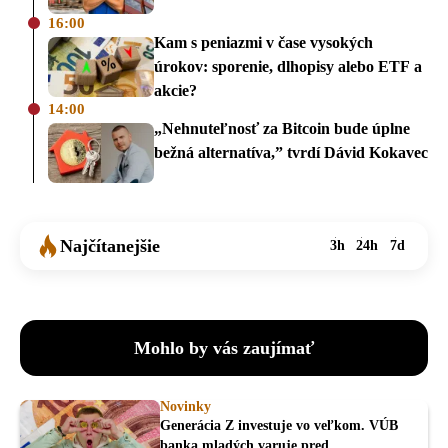
16:00
Kam s peniazmi v čase vysokých
úrokov: sporenie, dlhopisy alebo ETF a
akcie?
14:00
„Nehnuteľnosť za Bitcoin bude úplne
bežná alternatíva,” tvrdí Dávid Kokavec
Najčítanejšie
3h
24h
7d
Mohlo by vás zaujímať
Novinky
Generácia Z investuje vo veľkom. VÚB
banka mladých varuje pred