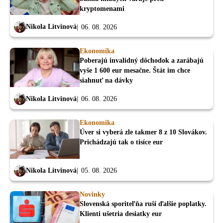
kryptomenami
Nikola Litvinová
06. 08. 2026
Ekonomika
Poberajú invalidný dôchodok a zarábajú
vyše 1 600 eur mesačne. Štát im chce
siahnuť na dávky
Nikola Litvinová
06. 08. 2026
Ekonomika
Úver si vyberá zle takmer 8 z 10 Slovákov.
Prichádzajú tak o tisíce eur
Nikola Litvinová
05. 08. 2026
Novinky
Slovenská sporiteľňa ruší ďalšie poplatky.
Klienti ušetria desiatky eur