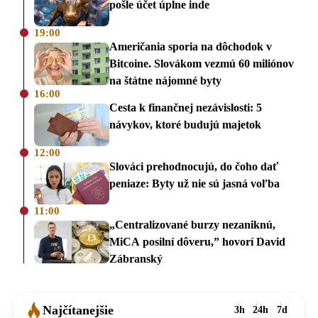
pošle účet úplne inde
19:00
Američania sporia na dôchodok v
Bitcoine. Slovákom vezmú 60 miliónov
na štátne nájomné byty
16:00
Cesta k finančnej nezávislosti: 5
návykov, ktoré budujú majetok
12:00
Slováci prehodnocujú, do čoho dať
peniaze: Byty už nie sú jasná voľba
11:00
„Centralizované burzy nezaniknú,
MiCA posilní dôveru,” hovorí David
Zábranský
Najčítanejšie
3h
24h
7d