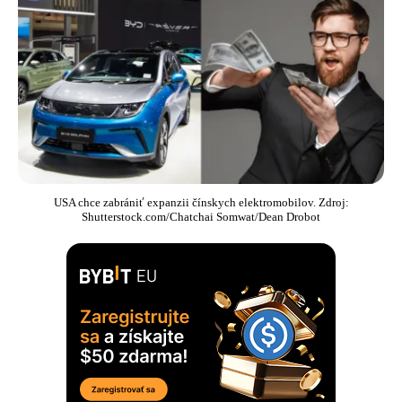
USA chce zabrániť expanzii čínskych elektromobilov. Zdroj:
Shutterstock.com/Chatchai Somwat/Dean Drobot