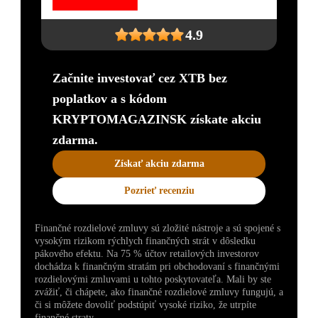
4.9
Začnite investovať cez XTB bez
poplatkov a s kódom
KRYPTOMAGAZINSK získate akciu
zdarma.
Získať akciu zdarma
Pozrieť recenziu
Finančné rozdielové zmluvy sú zložité nástroje a sú spojené s
vysokým rizikom rýchlych finančných strát v dôsledku
pákového efektu. Na 75 % účtov retailových investorov
dochádza k finančným stratám pri obchodovaní s finančnými
rozdielovými zmluvami u tohto poskytovateľa. Mali by ste
zvážiť, či chápete, ako finančné rozdielové zmluvy fungujú, a
či si môžete dovoliť podstúpiť vysoké riziko, že utrpíte
finančné straty.