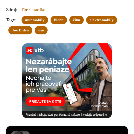
Zdroj:
The Guardian
Tagy:
automobily
biden
čína
elektromobily
Joe Biden
usa