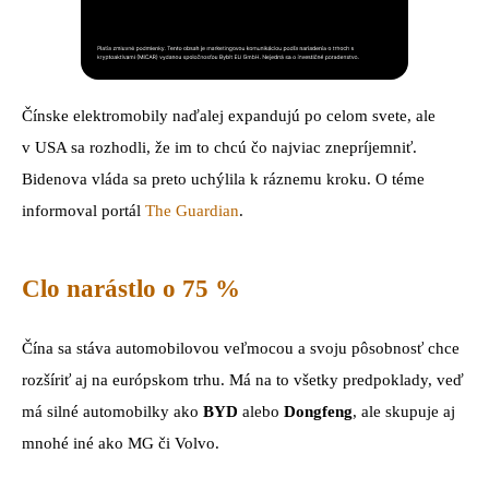
Čínske elektromobily naďalej expandujú po celom svete, ale
v USA sa rozhodli, že im to chcú čo najviac znepríjemniť.
Bidenova vláda sa preto uchýlila k ráznemu kroku. O téme
informoval portál
The Guardian
.
Clo narástlo o 75 %
Čína sa stáva automobilovou veľmocou a svoju pôsobnosť chce
rozšíriť aj na európskom trhu. Má na to všetky predpoklady, veď
má silné automobilky ako
BYD
alebo
Dongfeng
, ale skupuje aj
mnohé iné ako MG či Volvo.