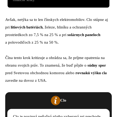
Avšak, netýka sa to len čínskych elektromobilov. Clo stúpne aj
pri
lítiových batériách
, železe, hliníku a ochranných
prostriedkoch zo 7,5 % na 25 % a pri
solárnych paneloch
a polovodičoch z 25 % na 50 %.
Čína tento krok kritizuje a ohrádza sa, že príjme opatrenia na
obranu svojich práv. To znamená, že buď pôjde o
súdny spor
pred Svetovou obchodnou komorou alebo
rovnakú výšku cla
zavedie na dovoz z USA.
Clo
Clo je povinná peňažná platba vyberaná pri prechode