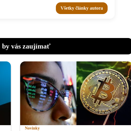
Všetky články autora
 by vás zaujímať
Novinky