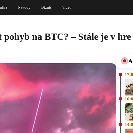
mika
Návody
Biznis
Video
 pohyb na BTC? – Stále je v hre
A
17:
16:
14: