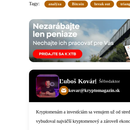
Tagy:
analýza
Bitcoin
break out
trian
Ľuboš Kovár
Šéfredaktor
kovar@kryptomagazin.sk
Kryptomenám a investíciám sa venujem už od stre
vybudoval najväčší kryptomenový a zároveň ekon