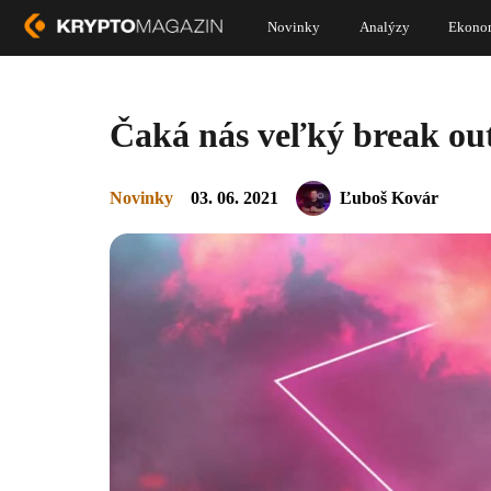
Novinky
Analýzy
Ekono
Čaká nás veľký break out
Novinky
03. 06. 2021
Ľuboš Kovár