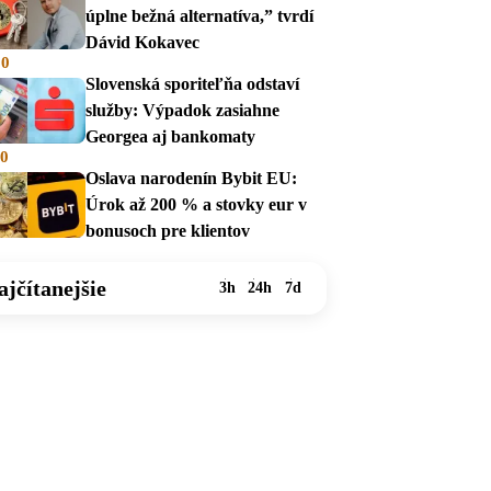
úplne bežná alternatíva,” tvrdí
Dávid Kokavec
00
Slovenská sporiteľňa odstaví
služby: Výpadok zasiahne
Georgea aj bankomaty
00
Oslava narodenín Bybit EU:
Úrok až 200 % a stovky eur v
bonusoch pre klientov
ajčítanejšie
3h
24h
7d