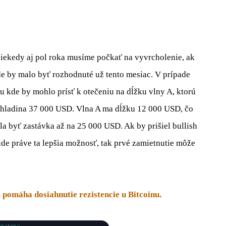
 niekedy aj pol roka musíme počkať na vyvrcholenie, ak
ade by malo byť rozhodnuté už tento mesiac. V prípade
u kde by mohlo prísť k otečeniu na dĺžku vlny A, ktorú
to hladina 37 000 USD. Vlna A ma dĺžku 12 000 USD, čo
byť zastávka až na 25 000 USD. Ak by prišiel bullish
ude práve ta lepšia možnosť, tak prvé zamietnutie môže
 pomáha dosiahnutie rezistencie u Bitcoinu.