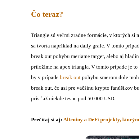
Čo teraz?
Triangle sú veľmi zradne formácie, v ktorých si
sa tvoria napríklad na daily grafe. V tomto príp
break out pohybu meriame target, alebo aj hladin
priložíme na apex triangla. V tomto prípade je 
by v prípade
break out
pohybu smerom dole mohla 
break out, čo asi pre väčšinu krypto fanúšikov b
prísť až niekde tesne pod 50 000 USD.
Prečítaj si aj:
Altcoiny a DeFi projekty, ktorým