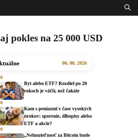
 aj pokles na 25 000 USD
ktuálne
06. 08. 2026
00
Byt alebo ETF? Rozdiel po 20
rokoch je väčší, než čakáte
00
Kam s peniazmi v čase vysokých
úrokov: sporenie, dlhopisy alebo
ETF a akcie?
00
„Nehnuteľnosť za Bitcoin bude