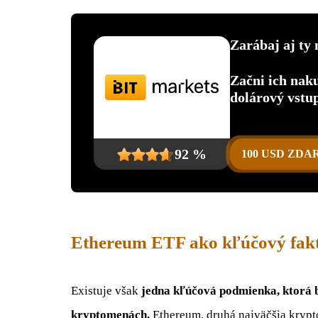
Zarábaj aj ty 
Začni ich nak
dolárový vstu
92 %
100 USD ZD
Ethereum ETF ako kľúčový fakt
Existuje však
jedna kľúčová podmienka, ktorá b
kryptomenách.
Ethereum, druhá najväčšia krypto