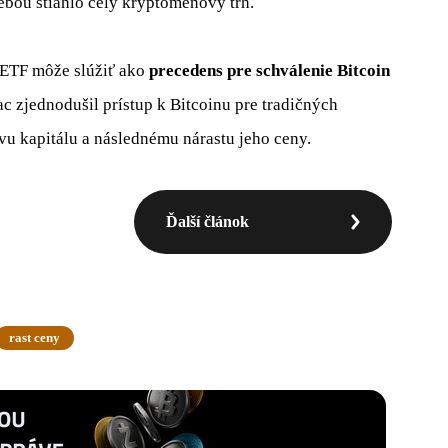
sebou stiahlo celý kryptomenový trh.
m ETF môže slúžiť ako
precedens pre schválenie Bitcoin
ac zjednodušil prístup k Bitcoinu pre tradičných
vu kapitálu a následnému nárastu jeho ceny.
Ďalší článok
rast ceny