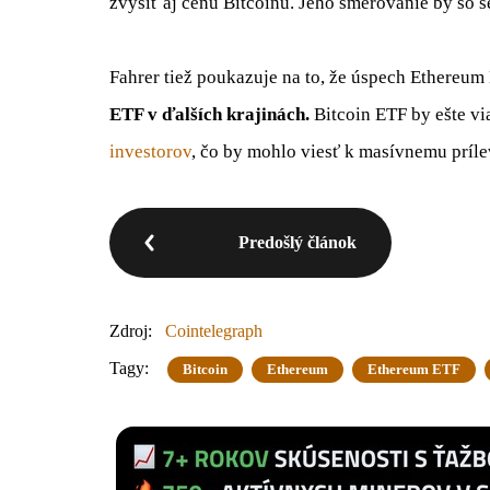
zvýšiť aj cenu Bitcoinu. Jeho smerovanie by so 
Fahrer tiež poukazuje na to, že úspech Ethereu
ETF v ďalších krajinách.
Bitcoin ETF by ešte vi
investorov
, čo by mohlo viesť k masívnemu príle
Predošlý článok
Zdroj:
Cointelegraph
Tagy:
Bitcoin
Ethereum
Ethereum ETF