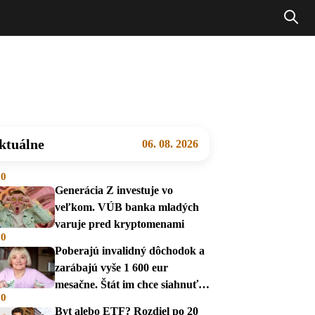
ktuálne
06. 08. 2026
00
Generácia Z investuje vo
veľkom. VÚB banka mladých
varuje pred kryptomenami
00
Poberajú invalidný dôchodok a
zarábajú vyše 1 600 eur
mesačne. Štát im chce siahnuť
00
na dávky
Byt alebo ETF? Rozdiel po 20