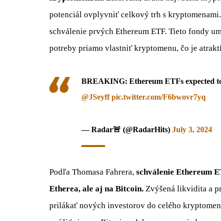
potenciál ovplyvniť celkový trh s kryptomenami
schválenie prvých Ethereum ETF. Tieto fondy um
potreby priamo vlastniť kryptomenu, čo je atrakt
BREAKING: Ethereum ETFs expected to la
@JSeyff
pic.twitter.com/F6bwovr7yq
— Radar🚨 (@RadarHits)
July 3, 2024
Podľa Thomasa Fahrera,
schválenie Ethereum E
Etherea, ale aj na Bitcoin.
Zvýšená likvidita a 
prilákať nových investorov do celého kryptomen