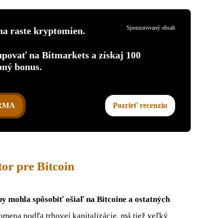
Sponzorovaný obsah
na raste kryptomien.
upovať na Bitmarkets a získaj 100
pný bonus.
ARMA
Pozrieť recenziu
or pre Bitcoin
y mohla spôsobiť ošiaľ na Bitcoine a ostatných
mena podľa trhovej kapitalizácie, má tiež veľký