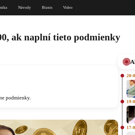
mika
Návody
Biznis
Video
00, ak naplní tieto podmienky
A
20:
tne podmienky.
19:
17: