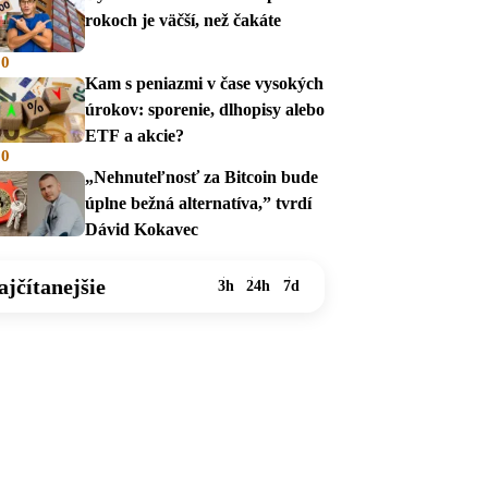
rokoch je väčší, než čakáte
00
Kam s peniazmi v čase vysokých
úrokov: sporenie, dlhopisy alebo
ETF a akcie?
00
„Nehnuteľnosť za Bitcoin bude
úplne bežná alternatíva,” tvrdí
Dávid Kokavec
ajčítanejšie
3h
24h
7d